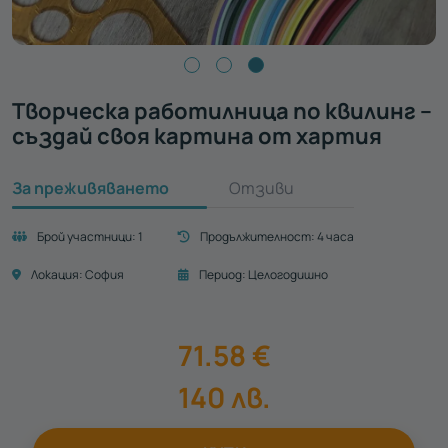
Творческа работилница по квилинг –
създай своя картина от хартия
За преживяването
Отзиви
Брой участници:
1
Продължителност:
4 часа
Локация:
София
Период:
Целогодишно
71.58
€
140
лв.