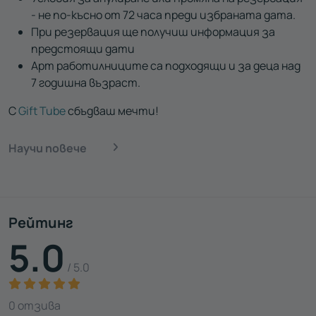
- не по-късно от 72 часа преди избраната дата.
При резервация ще получиш информация за
предстоящи дати
Арт работилниците са подходящи и за деца над
7 годишна възраст.
С
Gift Tube
сбъдваш мечти!
Научи повече
Рейтинг
5.0
/ 5.0
0 отзива