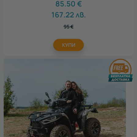
85.50
€
167.22
лв.
95
€
КУПИ