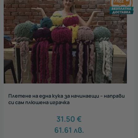
Плетене на една кука за начинаещи – направи
си сам плюшена играчка
31.50
€
61.61
лв.