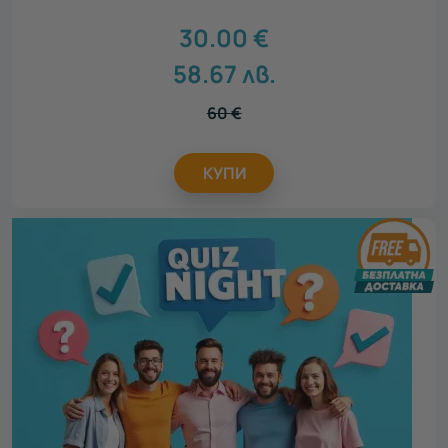
30.00
€
58.67
лв.
60
€
КУПИ