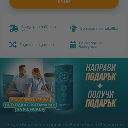
КУПИ
Бърза доставка до
Безплатна опаковка
24 ч.
Една година
Безплатна замяна
валидност
Получи безплатно преживяване с всеки ваучер от