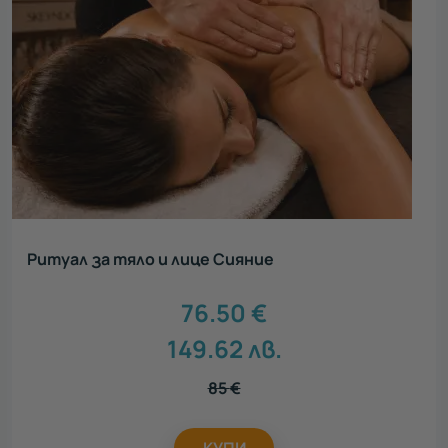
Ритуал за тяло и лице Сияние
76.50
€
149.62
лв.
85
€
КУПИ