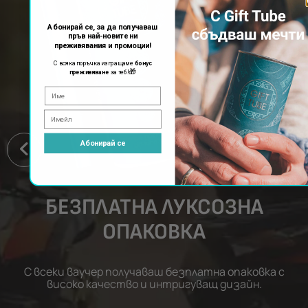
Абонирай се, за да получаваш
пръв най-новите ни
преживявания и промоции!
С всяка поръчка изпращаме
бонус
🎁
преживяване
за теб!
Абонирай се
БЕЗПЛАТНА ЛУКСОЗНА
ОПАКОВКА
С всеки ваучер получаваш безплатна опаковка с
високо качество и интригуващ дизайн.