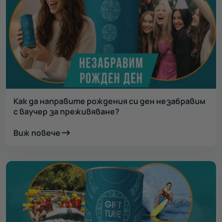
Как да направите рождения си ден незабравим
с ваучер за преживяване?
Виж повече