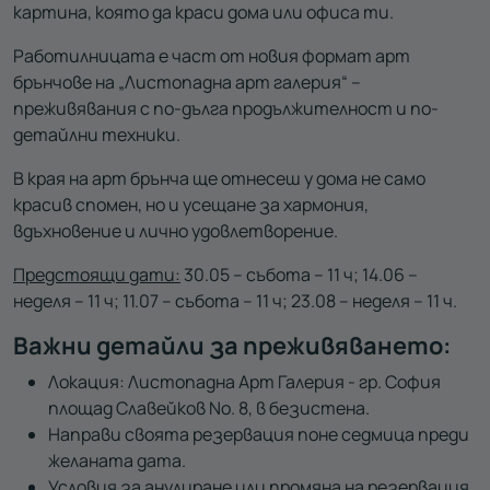
картина, която да краси дома или офиса ти.
Работилницата е част от новия формат арт
брънчове на „Листопадна арт галерия“ –
преживявания с по-дълга продължителност и по-
детайлни техники.
В края на арт брънча ще отнесеш у дома не само
красив спомен, но и усещане за хармония,
вдъхновение и лично удовлетворение.
Предстоящи дати:
30.05 – събота – 11 ч; 14.06 –
неделя – 11 ч; 11.07 – събота – 11 ч; 23.08 – неделя – 11 ч.
Важни детайли за преживяването:
Локация: Листопадна Арт Галерия - гр. София
площад Славейков No. 8, в безистена.
Направи своята резервация поне седмица преди
желаната дата.
Условия за анулиране или промяна на резервация