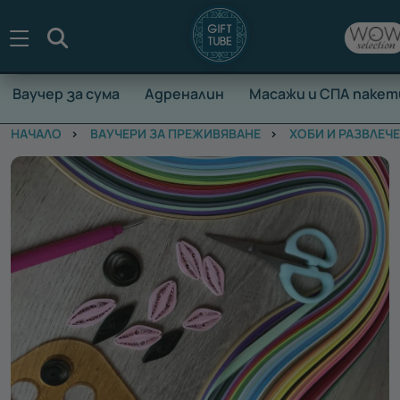
Търсене
Ваучер за сума
Адреналин
Масажи и СПА пакет
НАЧАЛО
ВАУЧЕРИ ЗА ПРЕЖИВЯВАНЕ
ХОБИ И РАЗВЛЕЧ