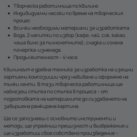
Творческа работилница по квилинг
Индивидуални насоки по време на творческия
процес
Всички необходими материали за изработката
Вода, 2 напитки по избор (кафе, чай, сок, какао,
чаша вино за пълнолетните), сладка и солена
почерпка-изненада.
Продължителност - 4 часа
Квилингът е древна техника за изработка на изящни
хартиени композиции чрез навиване и оформяне на
тънки ленти. В тази творческа работилница ще
навлезеш стъпка по стъпка в процеса – от
подготовката на материалите до създаването на
завършена рамкирана картина.
Ще се запознаеш с основните инструменти и
методи, ще упражниш прецизност и въображение и
ще изработиш свое собствено произведение –