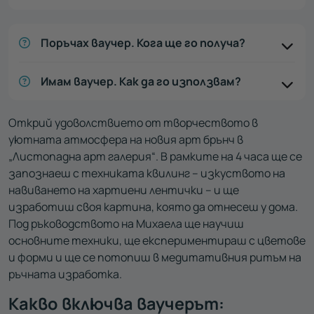
Поръчах ваучер. Кога ще го получа?
Имам ваучер. Как да го използвам?
Открий удоволствието от творчеството в
уютната атмосфера на новия арт брънч в
„Листопадна арт галерия“. В рамките на 4 часа ще се
запознаеш с техниката квилинг – изкуството на
навиването на хартиени лентички – и ще
изработиш своя картина, която да отнесеш у дома.
Под ръководството на Михаела ще научиш
основните техники, ще експериментираш с цветове
и форми и ще се потопиш в медитативния ритъм на
ръчната изработка.
Какво включва ваучерът: