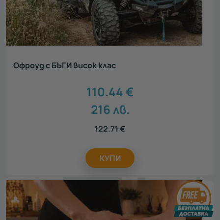
Офроуд с БЪГИ висок клас
110.44
€
216
лв.
122.71
€
КУПИ