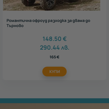
Романтична офроуд разходка за двама до
Търново
148.50
€
290.44
лв.
165
€
КУПИ