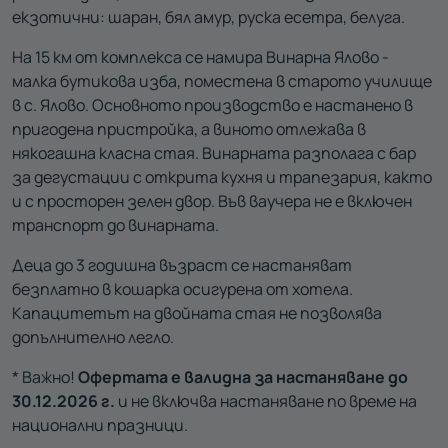
екзотични: шаран, бял амур, руска есетра, белуга.
На 15 км от комплекса се намира Винарна Ялово -
малка бутикова изба, поместена в старото училище
в с. Ялово. Основното производство е настанено в
пригодена пристройка, а виното отлежава в
някогашна класна стая. Винарната разполага с бар
за дегустации с открита кухня и трапезария, както
и с просторен зелен двор. Във ваучера не е включен
транспорт до винарната.
Деца до 3 годишна възраст се настаняват
безплатно в кошарка осигурена от хотела.
Капацитетът на двойната стая не позволява
допълнително легло.
* Важно!
Офертата е валидна за настаняване до
30.12.2026 г.
и не включва настаняване по време на
национални празници.