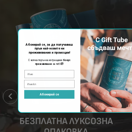
Абонирай се, за да получаваш
пръв най-новите ни
преживявания и промоции!
С всяка поръчка изпращаме
бонус
🎁
преживяване
за теб!
Абонирай се
БЕЗПЛАТНА ЛУКСОЗНА
ОПАКОВКА