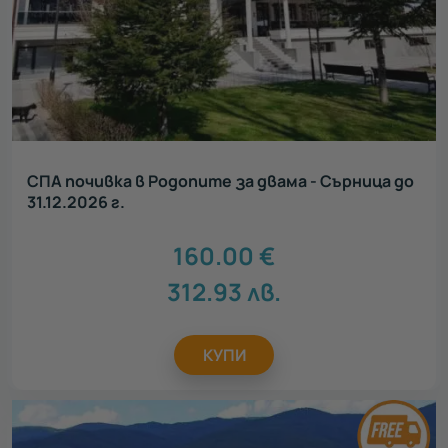
СПА почивка в Родопите за двама - Сърница до
31.12.2026 г.
160.00
€
312.93
лв.
КУПИ