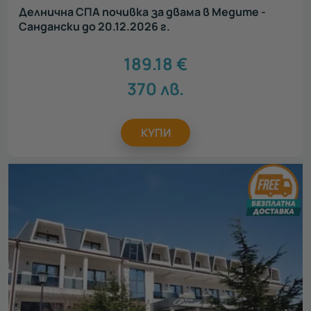
Делнична СПА почивка за двама в Медите -
Сандански до 20.12.2026 г.
189.18
€
370
лв.
КУПИ