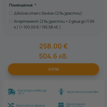
Задължително
Помещение
*
Двойна стая с балкон (2 възрастни)
Апартамент (2 възрастни + 2 деца до 11.99
г.)
100.00
€
195.58
лв.
258.00
€
504.6
лв.
КУПИ
Бърза доставка до
Безплатна опаковка
24 ч.
Една година
Безплатна замяна
валидност