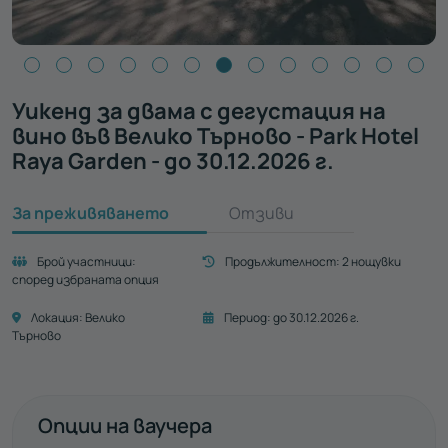
Уикенд за двама с дегустация на
вино във Велико Търново - Park Hotel
Raya Garden - до 30.12.2026 г.
За преживяването
Отзиви
Брой участници:
Продължителност:
2 нощувки
според избраната опция
Локация:
Велико
Период:
до 30.12.2026 г.
Търново
Опции на ваучера