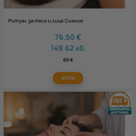
Ритуал за тяло и лице Сияние
76.50
€
149.62
лв.
85
€
КУПИ