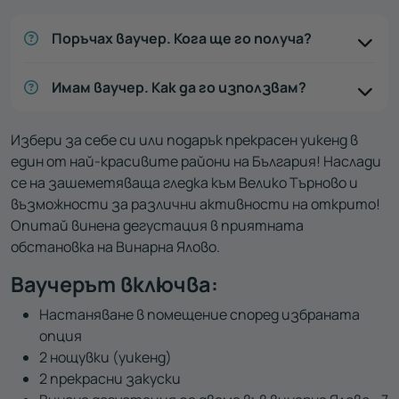
Поръчах ваучер. Кога ще го получа?
Имам ваучер. Как да го използвам?
Избери за себе си или подарък прекрасен уикенд в
един от най-красивите райони на България! Наслади
се на зашеметяваща гледка към Велико Търново и
възможности за различни активности на открито!
Опитай винена дегустация в приятната
обстановка на Винарна Ялово.
Ваучерът включва:
Настаняване в помещение според избраната
опция
2 нощувки (уикенд)
2 прекрасни закуски