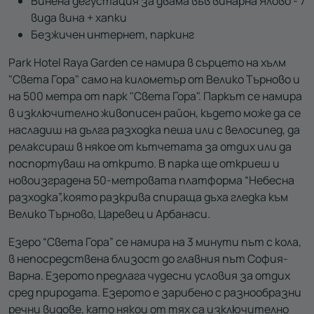
Винена дегустация за двама във винарна Ялово - 7
вида вина + хапки
Безжичен интернет, паркинг
Park Hotel Raya Garden се намира в сърцето на хълм
"Света Гора" само на километър от Велико Търново и
на 500 метра от парк "Света Гора". Паркът се намира
в изключително живописен район, където може да се
насладиш на дълга разходка пеша или с велосипед, да
релаксираш в някое от кътчетата за отдих или да
поспортуваш на открито. В парка ще откриеш и
новоизградена 50-метровата платформа “Небесна
разходка”,която разкрива спираща дъха гледка към
Велико Търново, Царевец и Арбанаси.
Езеро “Света Гора” се намира на 3 минути път с кола,
в непосредствена близост до главния път София-
Варна. Езерото предлага чудесни условия за отдих
сред природата. Езерото е зарибено с разнообразни
речни видове, като някои от тях са изключително