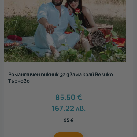
Романтичен пикник за двама край Велико
Търново
85.50
€
167.22
лв.
95
€