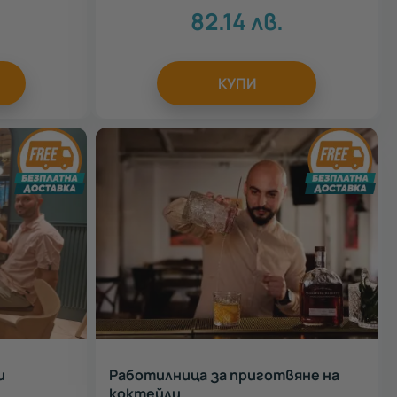
82.14
лв.
КУПИ
и
Работилница за приготвяне на
коктейли