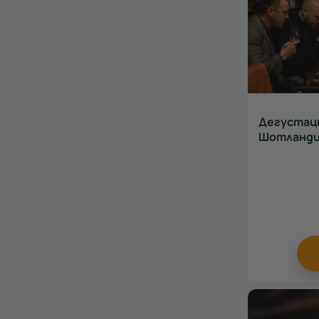
Дегустаци
Шотланд