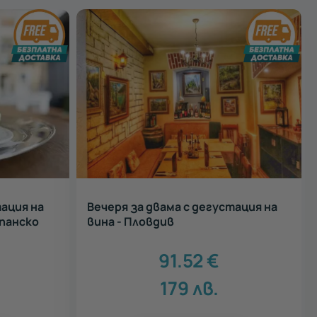
ация на
Вечеря за двама с дегустация на
панско
вина - Пловдив
91.52
€
179
лв.