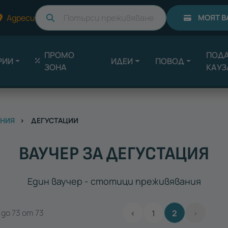
Търси
Адреси
МОЯТ В
ПРОМО
ПОДА
РИИ
ИДЕИ
ПОВОД
ЗОНА
КАУЗ
ЕНИЯ
ДЕГУСТАЦИИ
ВАУЧЕР ЗА ДЕГУСТАЦИЯ
Един ваучер - стотици преживявания
до 73 от 73
‹
1
2
›