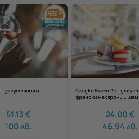
 - дегустация и
Сладко бягство - дегуст
френски макарони и шам
51.13
€
24.00
€
100
лв.
46.94
лв.