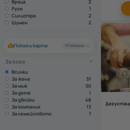
Враца
2
Русе
1
Силистра
2
Шумен
2
Покажи карта
117 локации
За кого
Всички
За жена
51
За мъж
50
За дете
1
За двойки
48
Дегустаци
За компания
13
За семейството
7