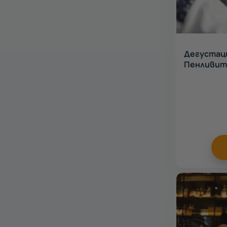
Дегустаци
Пенливите