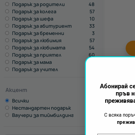
Подарък за родители
48
Подарък за колега
57
Подарък за шефа
10
Подарък за абитуриент
33
Подарък за бременни
3
Подарък за любимия
57
Подарък за любимата
54
Подарък за приятел
60
Подарък за мама
45
Подарък за учител
42
Абонирай се
Акцент
пръв н
преживява
Всички
Нестандартен подарък
1
Ваучери за тиймбилдинг
4
С всяка пор
прежив