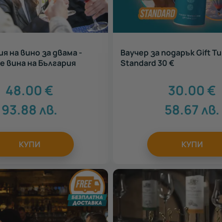
я на вино за двама -
Ваучер за подарък Gift T
 вина на България
Standard 30 €
48.00
€
30.00
€
93.88
лв.
58.67
лв.
КУПИ
КУПИ