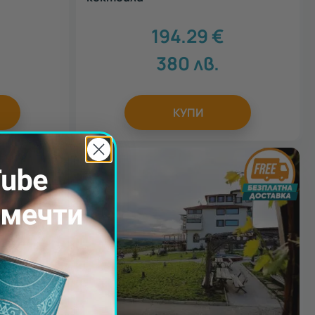
194.29
€
380
лв.
КУПИ