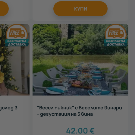
КУПИ
адолед в
"Весел пикник" с Веселите винари
- дегустация на 5 вина
42.00
€