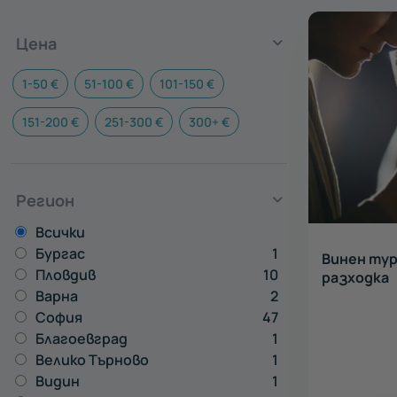
Цена
Всички
1-50 €
51-100 €
101-150 €
Дегустация
151-200 €
251-300 €
300+ €
на вино
Регион
Всички
Бургас
1
Винен тур
Пловдив
10
разходка
Варна
2
София
47
Благоевград
1
Велико Търново
1
Видин
1