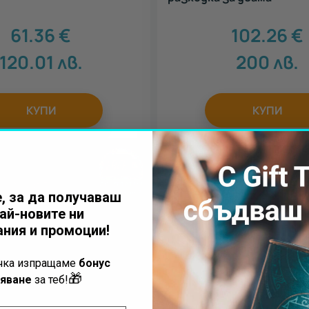
61.36
€
102.26
€
120.01
лв.
200
лв.
КУПИ
КУПИ
, за да получаваш
ай-новите ни
ния и промоции!
ъчка изпращаме
бонус
🎁
яване
за теб!