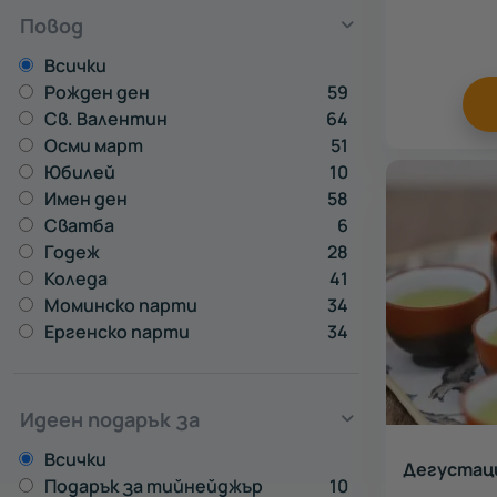
Повод
Всички
Рожден ден
59
Св. Валентин
64
Осми март
51
Юбилей
10
Имен ден
58
Сватба
6
Годеж
28
Коледа
41
Моминско парти
34
Ергенско парти
34
Идеен подарък за
Всички
Дегустаци
Подарък за тийнейджър
10