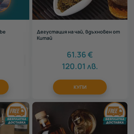
ube
Дегустация на чай, вдъхновен от
Китай
61.36
€
4
120.01
лв.
КУПИ