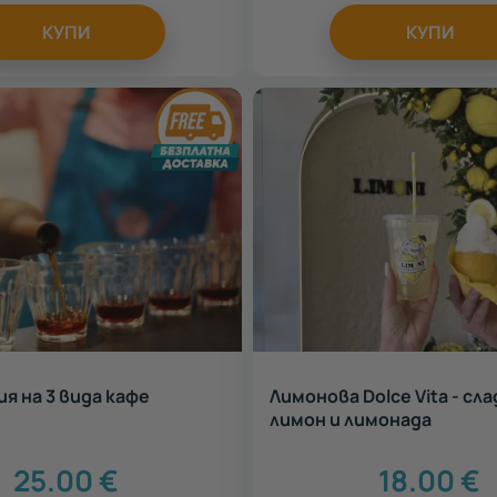
КУПИ
КУПИ
я на 3 вида кафе
Лимонова Dolce Vita - сл
лимон и лимонада
25.00
€
18.00
€