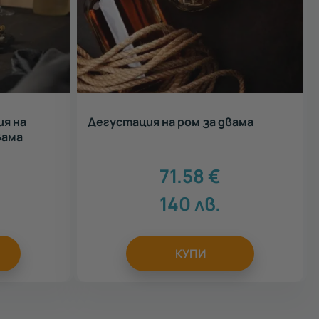
я на
Дегустация на ром за двама
вама
71.58
€
140
лв.
КУПИ