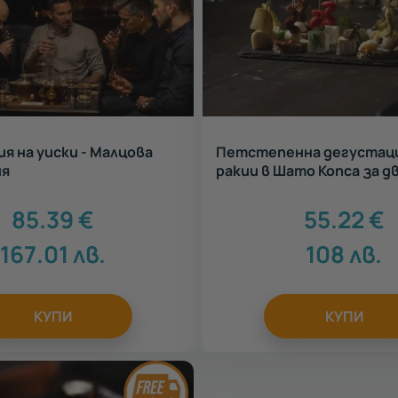
я на уиски - Малцова
Петстепенна дегустаци
ия
ракии в Шато Копса за д
85.39
€
55.22
€
167.01
лв.
108
лв.
КУПИ
КУПИ