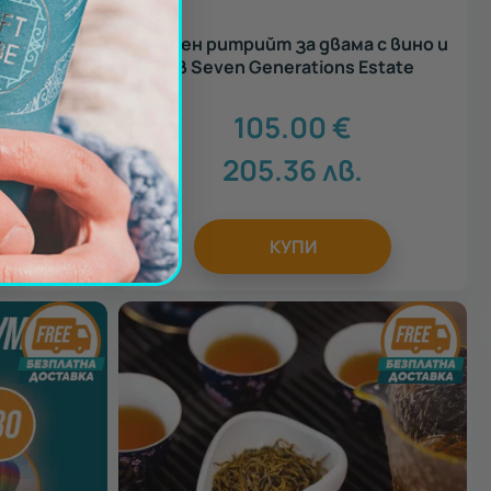
ри -
Дневен ритрийт за двама с вино и
о
СПА в Seven Generations Estate
105.00
€
205.36
лв.
КУПИ