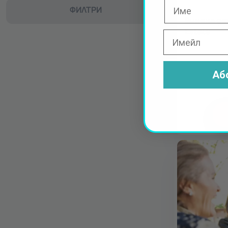
ФИЛТРИ
Винена дег
Estate
Аб