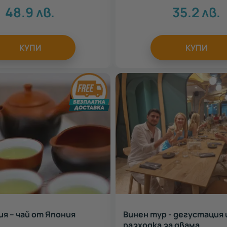
48.9
лв.
35.2
лв.
КУПИ
КУПИ
я – чай от Япония
Винен тур - дегустация 
разходка за двама