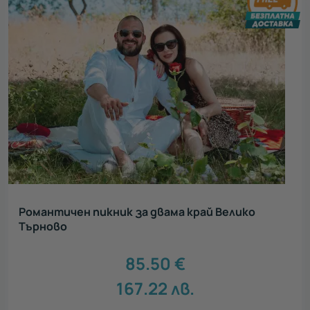
Романтичен пикник за двама край Велико
Търново
85.50
€
167.22
лв.