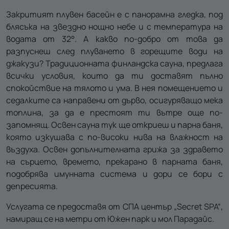
Закритият плувен басейн е с панорамна гледка, под
блясъка на звездно нощно небе и с температура на
водата от 32°. А какво по-добро от това да
разпуснеш след плуването в горещите води на
джакузи? Традиционната финландска сауна, предлага
всички условия, които да ти доставят пълно
спокойствие на тялото и ума. В нея помещението и
седалките са направени от дърво, осигуряващо мека
топлина, за да е престоят ти вътре още по-
запомнящ. Освен сауна тук ще откриеш и парна баня,
която изкушава с по-високи нива на влажност на
въздуха. Освен допълнителната грижа за здравето
на сърцето, времето, прекарано в парната баня,
подобрява имунната система и дори се бори с
депресията.
Услугата се предоставя от СПА център „Secret SPA“,
намиращ се на метри от Южен парк и мол Парадайс.