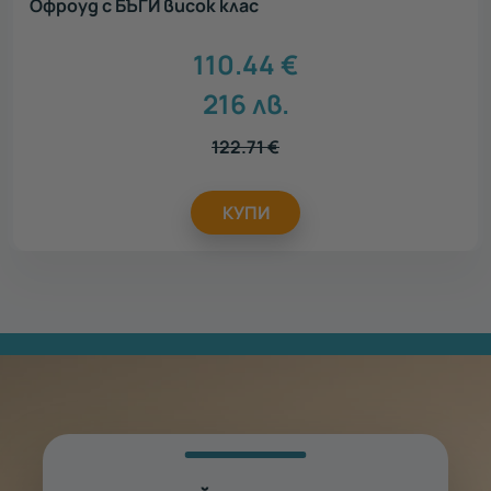
Офроуд с БЪГИ висок клас
110.44
€
216
лв.
122.71
€
КУПИ