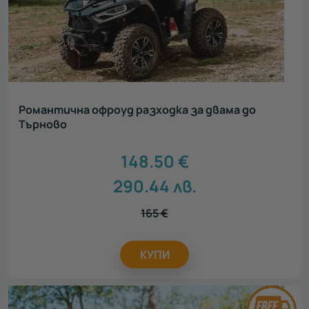
Романтична офроуд разходка за двама до
Търново
148.50
€
290.44
лв.
165
€
КУПИ