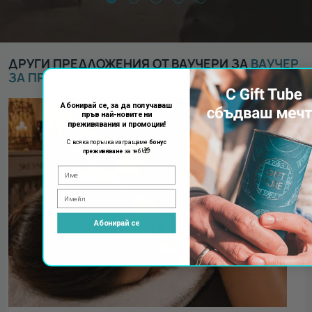
ДРУГИ ПРЕДЛОЖЕНИЯ ОТ ВАУЧЕРИ ЗА
ВАУЧЕР
ЗА ПРЕЖИВЯВАНЕ
:
Абонирай се, за да получаваш
пръв най-новите ни
преживявания и промоции!
С всяка поръчка изпращаме
бонус
🎁
преживяване
за теб!
Абонирай се