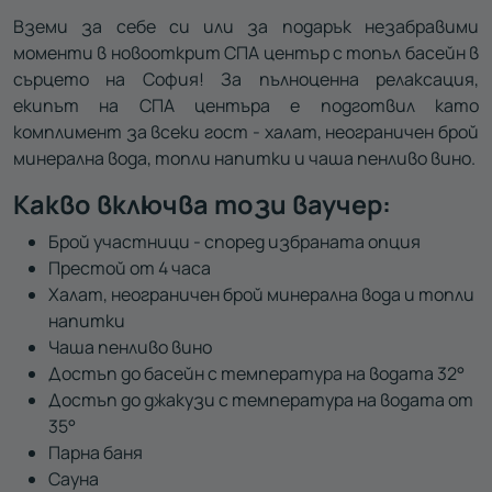
Вземи за себе си или за подарък незабравими
моменти в новооткрит СПА център с топъл басейн в
сърцето на София! За пълноценна релаксация,
екипът на СПА центъра е подготвил като
комплимент за всеки гост - халат, неограничен брой
минерална вода, топли напитки и чаша пенливо вино.
Какво включва този ваучер:
Брой участници - според избраната опция
Престой от 4 часа
Халат, неограничен брой минерална вода и топли
напитки
Чаша пенливо вино
Достъп до басейн с температура на водата 32°
Достъп до джакузи с температура на водата от
35°
Парна баня
Сауна