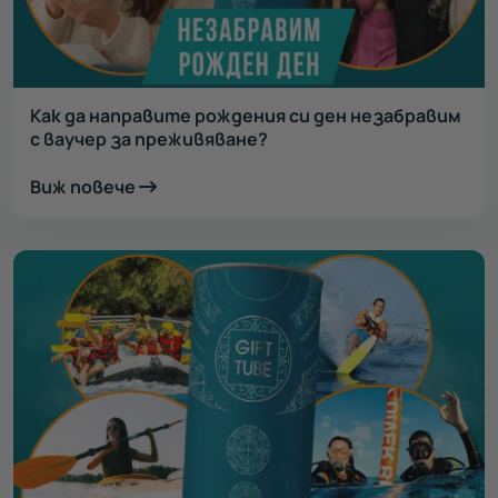
Как да направите рождения си ден незабравим
с ваучер за преживяване?
Виж повече