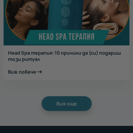
Head Spa терапия: 10 причини да (си) подариш
този ритуал
Виж повече
Виж още