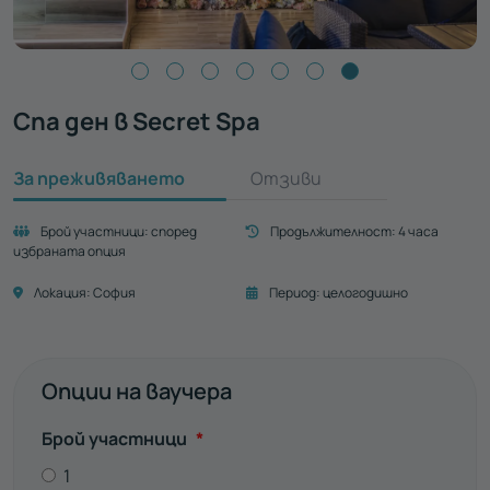
Спа ден в Secret Spa
За преживяването
Отзиви
Брой участници:
според
Продължителност:
4 часа
избраната опция
Локация:
София
Период:
целогодишно
Опции на ваучера
Задължително
Брой участници
*
1