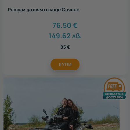
Ритуал за тяло и лице Сияние
76.50
€
149.62
лв.
85
€
КУПИ