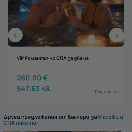
VIP Романтично СПА за двама
280.00
€
547.63
лв.
Разгледай >
Други предложения от ваучери за
Масажи и
СПА пакети
: