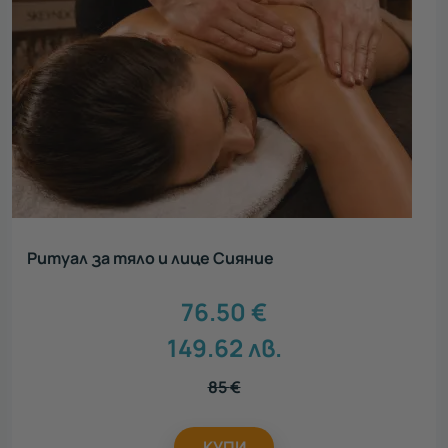
Ритуал за тяло и лице Сияние
76.50
€
149.62
лв.
85
€
КУПИ