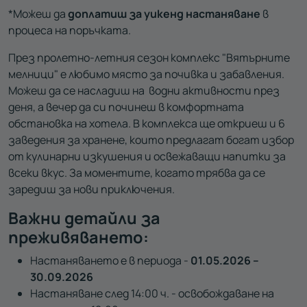
*Можеш да
доплатиш за уикенд настаняване
в
процеса на поръчката.
През пролетно-летния сезон комплекс "Вятърните
мелници" е любимо място за почивка и забавления.
Можеш да се насладиш на водни активности през
деня, а вечер да си починеш в комфортната
обстановка на хотела. В комплекса ще откриеш и 6
заведения за хранене, които предлагат богат избор
от кулинарни изкушения и освежаващи напитки за
всеки вкус. За моментите, когато трябва да се
заредиш за нови приключения.
Важни детайли за
преживяването:
Настаняването е в периода -
01.05.2026 –
30.09.2026
Настаняване след 14:00 ч. - освобождаване на