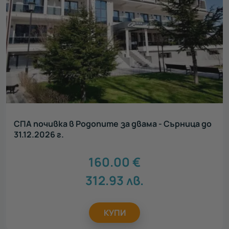
СПА почивка в Родопите за двама - Сърница до
31.12.2026 г.
160.00
€
312.93
лв.
КУПИ