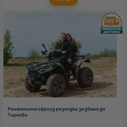
Романтична офроуд разходка за двама до
Търново