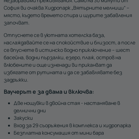
незабравими преживявания. Само на 30 минути от
София ви очаква Хидропарк „Вятърните мелници“ –
място, където времето спира и щурите забавления
започват.
Отпуснете се в уютната хотелска база,
наслаждавайте се на спокойствие и близост, а после
се впуснете в истинско водно приключение – шест
басейна, водни пързалки, езеро, плаж, остров на
влюбените и още изненади ви приканват да
избягате от рутината и да се забавлявате без
задръжки.
Ваучерът е за двама и включва:
Две нощувки в двойна стая - настаняване в
делнични дни
Закуски
Вход за 29 съоръжения в комплекса и хидропарка
Безплатна консумация от мини бара