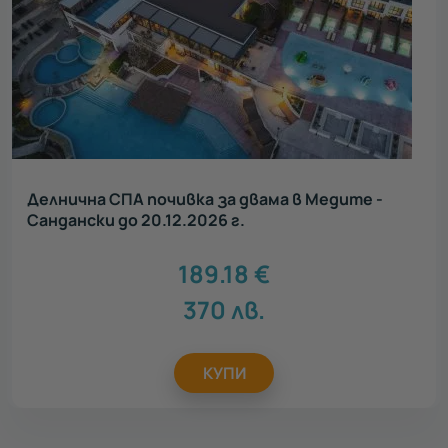
Делнична СПА почивка за двама в Медите -
Сандански до 20.12.2026 г.
189.18
€
370
лв.
КУПИ