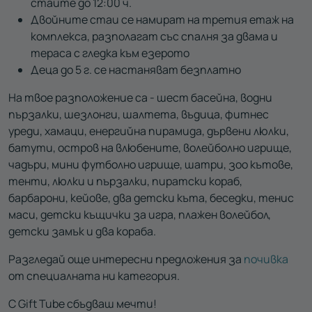
стаите до 12:00 ч.
Двойните стаи се намират на третия етаж на
комплекса, разполагат със спалня за двама и
тераса с гледка към езерото
Деца до 5 г. се настаняват безплатно
На твое разположение са - шест басейна, водни
пързалки, шезлонги, шалтета, въдица, фитнес
уреди, хамаци, енергийна пирамида, дървени люлки,
батути, остров на влюбените, волейболно игрище,
чадъри, мини футболно игрище, шатри, зоо кътове,
тенти, люлки и пързалки, пиратски кораб,
барбарони, кейове, два детски къта, беседки, тенис
маси, детски къщички за игра, плажен волейбол,
детски замък и два кораба.
Разгледай още интересни предложения за
почивка
от специалната ни категория.
С Gift Tube сбъдваш мечти!