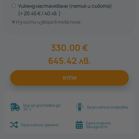
Уикенд настаняване (петък и събота)
20.45
€
40
лв.
Изчисти избора в това поле
330.00
€
645.42
лв.
КУПИ
Бърза доставка до
Безплатна опаковка
24 ч.
Една година
Безплатна замяна
валидност