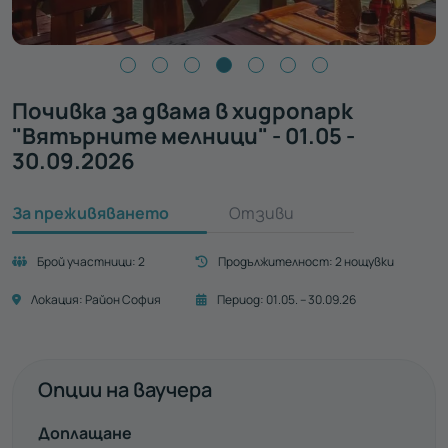
Почивка за двама в хидропарк
"Вятърните мелници" - 01.05 -
30.09.2026
За преживяването
Отзиви
Брой участници:
2
Продължителност:
2 нощувки
Локация:
Район София
Период:
01.05. – 30.09.26
Опции на ваучера
Доплащане