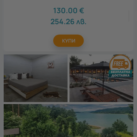
130.00
€
254.26
лв.
КУПИ