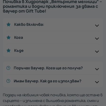
Почивка в Хидропарк „Вятърните мелници“ –
романтика и водни приключения за двама с
ваучер от Gift Tube!
Какво включва:
Кога
Къде
Поръчах ваучер. Кога ще го получа?
Имам ваучер. Как да го използвам?
Подари на любимия човек почивка, която ще остане в
сърцето – изпълнена с вълшебна романтика, смях и