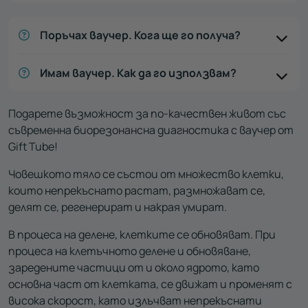
Поръчах ваучер. Кога ще го получа?
Имам ваучер. Как да го използвам?
Подарете възможност за по-качествен живот със
съвременна биорезонансна диагностика с ваучер от
Gift Tube!
Човешкото тяло се състои от множество клетки,
които непрекъснато растат, размножават се,
делят се, регенерират и накрая умират.
В процеса на делене, клетките се обновяват. При
процеса на клетъчното делене и обновяване,
заредените частици от и около ядрото, като
основна част от клетката, се движат и променят с
висока скорост, като излъчват непрекъснати