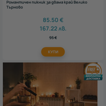
Романтичен пикник за двама край Велико
Търново
85.50
€
167.22
лв.
95
€
КУПИ