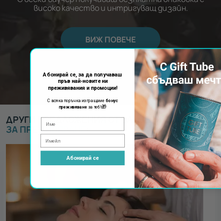
високо качество и интригуващ дизайн.
ВИЖ ПОВЕЧЕ
Абонирай се, за да получаваш
пръв най-новите ни
преживявания и промоции!
С всяка поръчка изпращаме
бонус
🎁
преживяване
за теб!
ДРУГИ ПРЕДЛОЖЕНИЯ ОТ ВАУЧЕРИ ЗА
ВАУЧЕР
ЗА ПРЕЖИВЯВАНЕ
:
Абонирай се