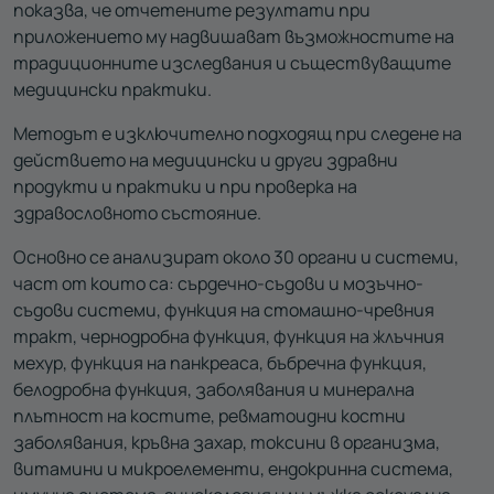
показва, че отчетените резултати при
приложението му надвишават възможностите на
традиционните изследвания и съществуващите
медицински практики.
Методът е изключително подходящ при следене на
действието на медицински и други здравни
продукти и практики и при проверка на
здравословното състояние.
Основно се анализират около 30 органи и системи,
част от които са: сърдечно-съдови и мозъчно-
съдови системи, функция на стомашно-чревния
тракт, чернодробна функция, функция на жлъчния
мехур, функция на панкреаса, бъбречна функция,
белодробна функция, заболявания и минерална
плътност на костите, ревматоидни костни
заболявания, кръвна захар, токсини в организма,
витамини и микроелементи, ендокринна система,