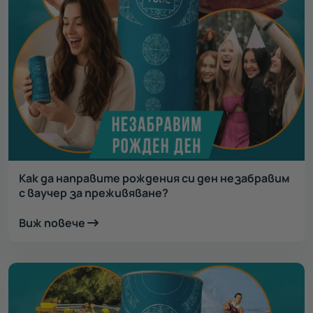
Как да направите рождения си ден незабравим
с ваучер за преживяване?
Виж повече