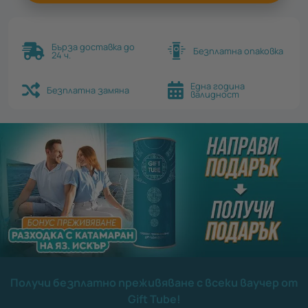
Бърза доставка до
Безплатна опаковка
24 ч.
Една година
Безплатна замяна
валидност
Получи безплатно преживяване с всеки ваучер от
Gift Tube!