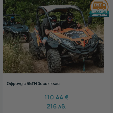
Офроуд с БЪГИ висок клас
110.44
€
216
лв.