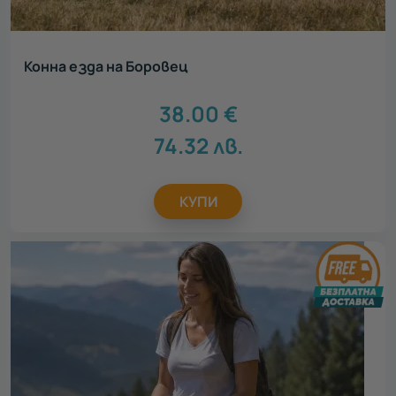
Конна езда на Боровец
38.00
€
74.32
лв.
КУПИ