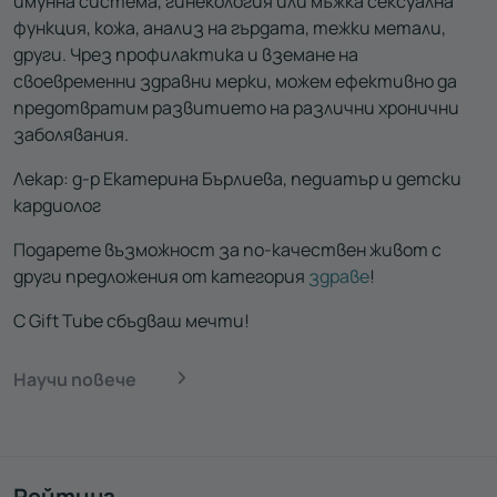
имунна система, гинекология или мъжка сексуална
функция, кожа, анализ на гърдата, тежки метали,
други. Чрез профилактика и вземане на
своевременни здравни мерки, можем ефективно да
предотвратим развитието на различни хронични
заболявания.
Лекар: д-р Екатерина Бърлиева, педиатър и детски
кардиолог
Подарете възможност за по-качествен живот с
други предложения от категория
здраве
!
С Gift Tube сбъдваш мечти!
Научи повече
Рейтинг