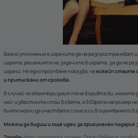
Важно уточнение е играчите да не разпространяват и
играта, решенията на задачите в играта, за да не р
играчи. Не едно проучване показва, че
ескейп стаите с
и притискани от срокове.
В случай че авантюризмът тече в кръвта ви, можете 
най-известните стаи в света, а в Европа например не 
бихте могли да участвате с гласа си в оценяването в 
Можеш да видиш и още идеи за оригинален подарък 
Тагове:
Идеи за подарък за него
,
Преживявания за двой