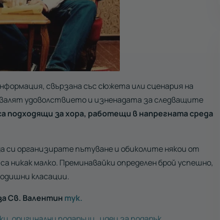
нформация, свързана със сюжета или сценария на
азвалят удоволствието и изненадата за следващите
а подходящи за хора, работещи в напрегната среда
да си организирате пътуване и обиколите някои от
са никак малко. Преминавайки определен брой успешно,
годишни класации.
за Св. Валентин
тук.
ки
,
оригинални подаръци
,
идеи за подарък