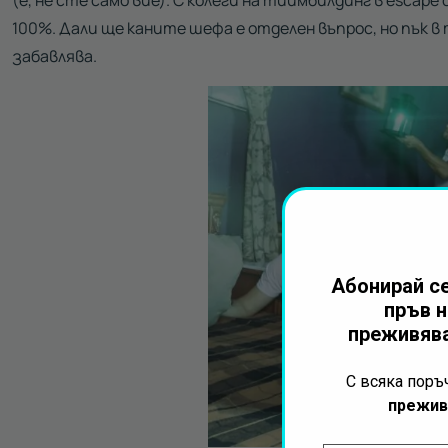
(е, не сте само вие). С колеги на тиймбилдинг в escap
100%. Дали ще каните шефа е отделен въпрос, но пък в т
забавлява.
Абонирай се
пръв н
преживява
С всяка пор
прежив