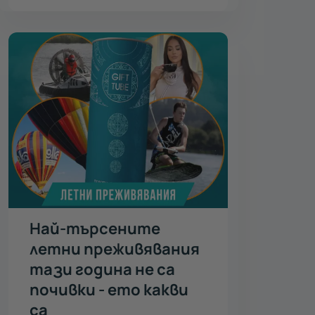
Най-търсените
летни преживявания
тази година не са
почивки - ето какви
са