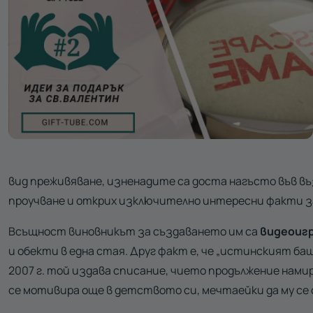
вид преживяване, изненадите са доста нагъсто във въ
проучване и открих изключително интересни факти з
Всъщност виновникът за създаването им са
видеоигр
и обекти в една стая. Друг факт е, че „истинският бащ
2007 г. той издава списание, чието продължение намир
се мотивира още в детството си, мечтаейки да му се