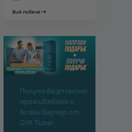
Виж повече
Получи безплатно
преживяване с
всеки ваучер от
Gift Tube!