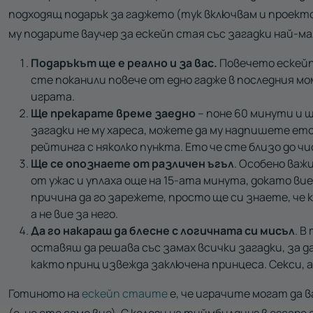
подходящ подарък за гаджето (тук включвам и проекто
му подарите ваучер за ескейп стая със загадки най-ма
Подаръкът ще е реално и за вас.
Повечето ескейп 
сте поканили повече от едно гадже в последния мо
играта.
Ще прекарате време заедно
– поне 60 минути и 
загадки не му хареса, можете да му надпишете ет
рейтинга с няколко пункта. Ето че сте близо до ч
Ще се опознаете от различен ъгъл
. Особено важ
от ужас и уплаха още на 15-ата минута, докато в
причина да го зарежете, просто ще си знаете, че 
а не вие за него.
Да го накараш да блесне с логичната си мисъл
. В
оставяш да решава със замах всички загадки, за 
както принц извежда заключена принцеса. Секси, а
Готиното на
ескейп стаите
е, че играчите могат да 