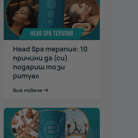
Head Spa терапия: 10
причини да (си)
подариш този
ритуал
Виж повече