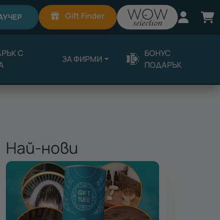
Вход
К
Gift Finder
АУЧЕР
РЪК С
БОНУС
ЗА ФИРМИ
А
ПОДАРЪК
Най-нови