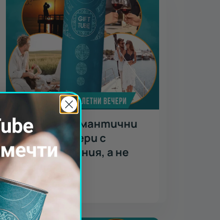
Идеи за романтични
летни вечери с
преживявания, а не
вещи
Виж повече