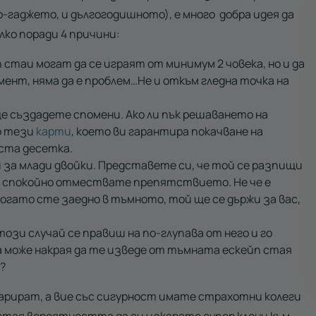
-гаджето, и дългогодишното), е много добра идея да
лко поради 4 причини:
стаи могат да се играят от минимум 2 човека, но и да
мент, няма да е проблем…Не и откъм гледна точка на
ще създадете спомени. Ако ли пък решаването на
о тези
карти
, което ви гарантира покачване на
иста десетка.
и за млади двойки. Представете си, че той се разпищи
ие спокойно отмествате препятствието. Не че е
когато сте заедно в тъмното, той ще се държи за вас,
 този случай се правиш на по-глупава от него и го
да може накрая да те изведе от тъмната ескейп стая
?
варират, а вие със сигурност имате страхотни колеги