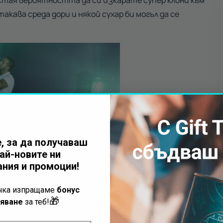
e стая вероятността да си изкарате супер клони към
акава среда дори и някой сухар би могъл да се
, за да получаваш
ай-новите ни
ния и промоции!
ъчка изпращаме
бонус
🎁
яване
за теб!