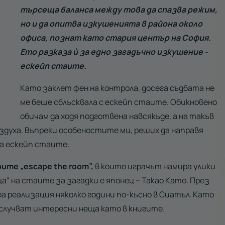
търсеща баланса между това да спазва режим,
но и да опитва изкушенията в района около
офиса, познат като стария център на София.
Ето разказа ѝ за едно загадъчно изкушение -
ескейп стаите.
Като заклет фен на контрола, досега съдбата не
ме беше сблъсквала с ескейп стаите. Обикновено
обичам да ходя подготвена навсякъде, а на такъв
здуха. Въпреки особеностите ми, реших да направя
а ескейп стаите.
ите „
escape the room”,
в които играчът намира улики
а“ на стаите за загадки е японец – Такао Като. През
а реализация няколко години по-късно в Сиатъл. Като
 случват интересни неща като в книгите.