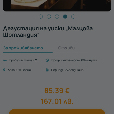
Дегустация на уиски „Малцова
Шотландия“
За преживяването
Отзиви
Брой участници:
2
Продължителност:
60 минути
Локация:
София
Период:
целогодишно
85.39
€
167.01
лв.