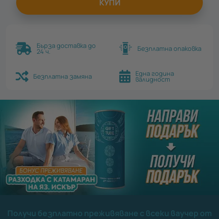
КУПИ
Бърза доставка до
Безплатна опаковка
24 ч.
Една година
Безплатна замяна
валидност
Получи безплатно преживяване с всеки ваучер от