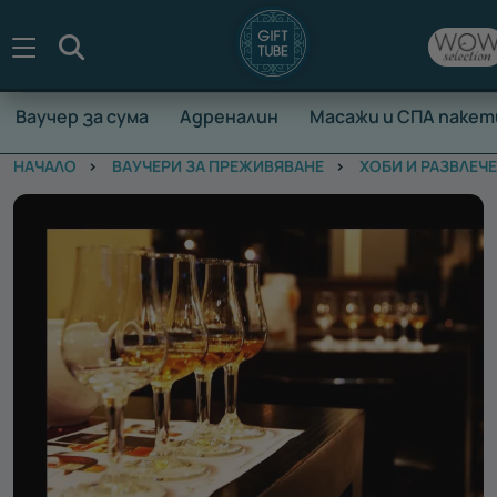
Търсене
Ваучер за сума
Адреналин
Масажи и СПА пакет
НАЧАЛО
ВАУЧЕРИ ЗА ПРЕЖИВЯВАНЕ
ХОБИ И РАЗВЛЕЧ