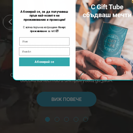
Абонирай се, за да получаваш
пръв най-новите ни
преживявания и промоции!
С всяка поръчка изпращаме
бонус
🎁
преживяване
за теб!
БЕЗПЛАТНА ЛУКСОЗНА
ОПАКОВКА
Абонирай се
С всеки ваучер получаваш безплатна опаковка с
високо качество и интригуващ дизайн.
ВИЖ ПОВЕЧЕ