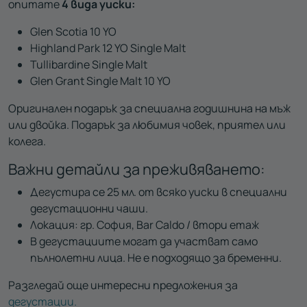
опитате
4 вида уиски:
Glen Scotia 10 YO
Highland Park 12 YO Single Malt
Tullibardine Single Malt
Glen Grant Single Malt 10 YO
Оригинален подарък за специална годишнина на мъж
или двойка. Подарък за любимия човек, приятел или
колега.
Важни детайли за преживяването:
Дегустира се 25 мл. от всяко уиски в специални
дегустационни чаши.
Локация: гр. София, Bar Caldo / втори етаж
В дегустациите могат да участват само
пълнолетни лица. Не е подходящо за бременни.
Разгледай още интересни предложения за
дегустации.