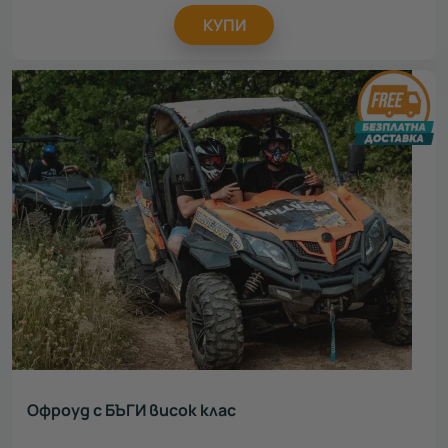
КУПИ
Офроуд с БЪГИ висок клас