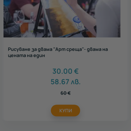
Рисуване за двама "Арт среща"- двама на
цената на един
30.00
€
58.67
лв.
60
€
КУПИ