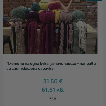
Плетене на една кука за начинаещи – направи
си сам плюшена играчка
31.50
€
61.61
лв.
35
€