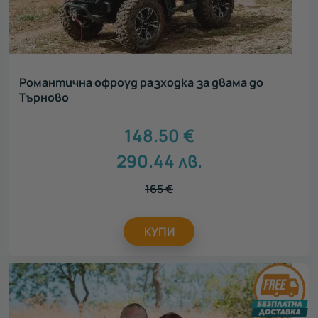
Романтична офроуд разходка за двама до
Търново
148.50
€
290.44
лв.
165
€
КУПИ