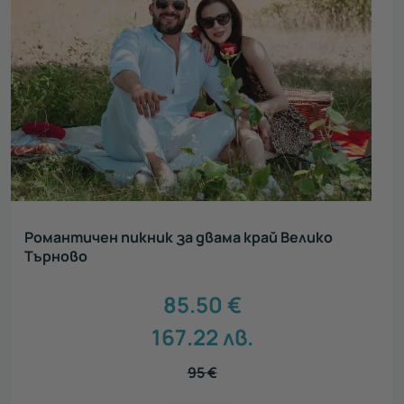
Романтичен пикник за двама край Велико
Търново
85.50
€
167.22
лв.
95
€