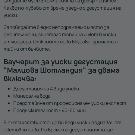
Отдайте му се в компанията на добър приятел!
Какво по-хубаво от време заедно с дегустация на
уиски.
Заповядайте в едно неподражаемо място за
джентълмени, съчетало топлина и уют в уиски
атмосфера. Открийте нови вкусове, аромати и
тайни от бъчвите.
Ваучерът за уиски дегустация
"Малцова Шотландия" за двама
включва:
Дегустация на 4 вида уиски
Минерална вода
Представяне от професионален уиски експерт
Продължителност - 40-60 мин.
В пътешествието ще ви води уиски познавач от
световно ниво. По време на дегустацията ще