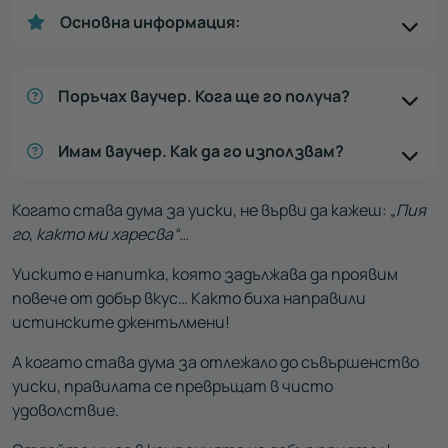
Основна информация:
Поръчах ваучер. Кога ще го получа?
Имам ваучер. Как да го използвам?
Когато става дума за уиски, не върви да кажеш: „
Пия
го, както ми харесва“…
Уискито е напитка, която задължава да проявим
повече от добър вкус… Както биха направили
истинските джентълмени!
А когато става дума за отлежало до съвършенство
уиски, правилата се превръщат в чисто
удоволствие.