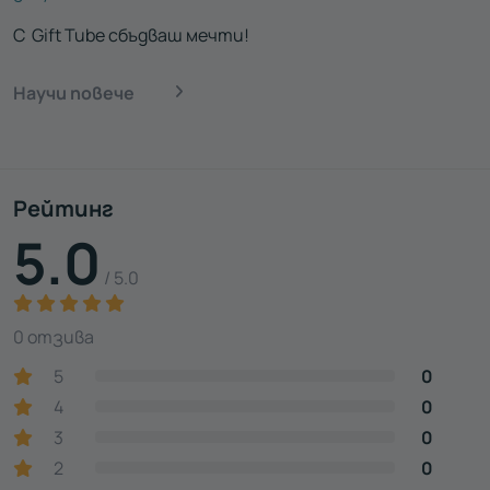
С Gift Tube сбъдваш мечти!
Научи повече
Рейтинг
5.0
/ 5.0
0 отзива
5
0
4
0
3
0
2
0