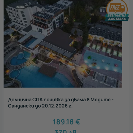
Делнична СПА почивка за двама в Медите -
Сандански до 20.12.2026 г.
189.18
€
370
лв.