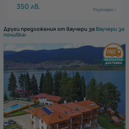
350
лв.
Разгледай >
Други предложения от ваучери за
Ваучери за
почивка
: