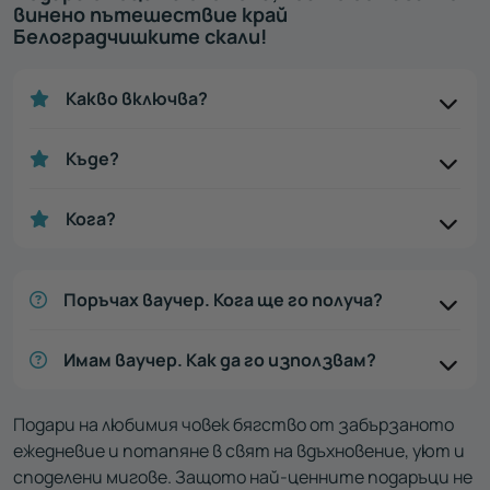
винено пътешествие край
Белоградчишките скали!
Какво включва?
Къде?
Кога?
Поръчах ваучер. Кога ще го получа?
Имам ваучер. Как да го използвам?
Подари на любимия човек бягство от забързаното
ежедневие и потапяне в свят на вдъхновение, уют и
споделени мигове. Защото най-ценните подаръци не