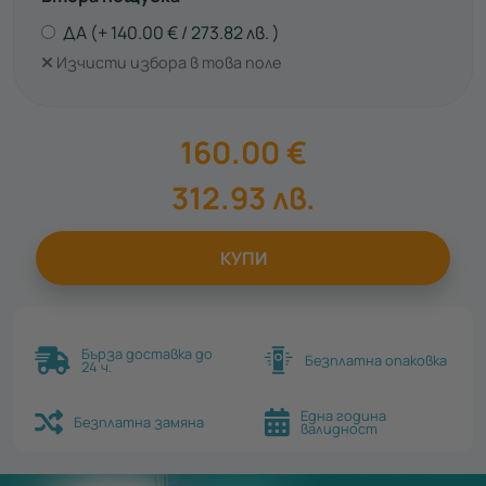
ДА
140.00
€
273.82
лв.
Изчисти избора в това поле
160.00
€
312.93
лв.
КУПИ
Бърза доставка до
Безплатна опаковка
24 ч.
Една година
Безплатна замяна
валидност