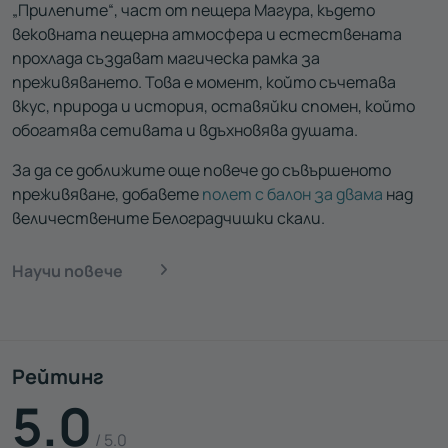
„Прилепите“, част от пещера Магура, където
вековната пещерна атмосфера и естествената
прохлада създават магическа рамка за
преживяването. Това е момент, който съчетава
вкус, природа и история, оставяйки спомен, който
обогатява сетивата и вдъхновява душата.
За да се доближите още повече до съвършеното
преживяване, добавете
полет с балон за двама
над
величествените Белоградчишки скали.
Научи повече
Рейтинг
5.0
/ 5.0