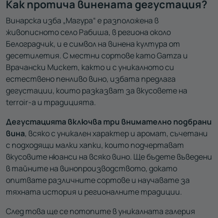
Как протича винената дегустация?
Винарска изба „Магура“ е разположена в
живописното село Рабиша, в региона около
Белоградчик, и е символ на винена култура от
десетилетия. С местни сортове като Gamza и
Врачански Мискет, както и с уникалното си
естествено пенливо вино, избата предлага
дегустации, които разказват за вкусовете на
terroir-а и традицията.
Дегустацията включва
три внимателно подбрани
вина
, всяко с уникален характер и аромат, съчетани
с подходящи малки хапки, които подчертават
вкусовите нюанси на всяко вино. Ще бъдете въведени
в тайните на винопроизводството, докато
опитвате различните сортове и научавате за
тяхната история и регионалните традиции.
След това ще се потопите в уникалната галерия