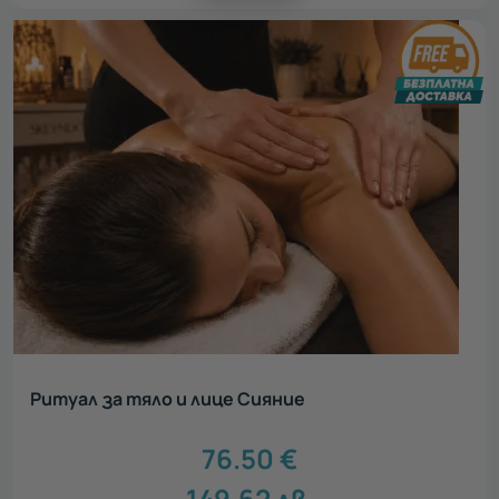
Ритуал за тяло и лице Сияние
76.50
€
149.62
лв.