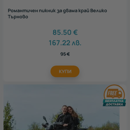
Романтичен пикник за двама край Велико
Търново
85.50
€
167.22
лв.
95
€
КУПИ