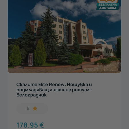
Скалите Elite Renew: Нощувка и
подмладяващ лифтинг ритуал -
Белоградчик
5
178.95
€