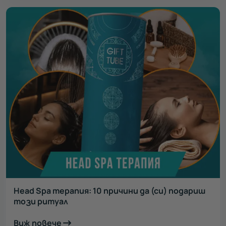
Head Spa терапия: 10 причини да (си) подариш
този ритуал
Виж повече