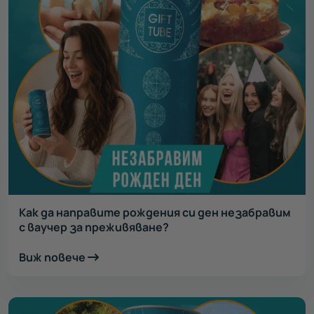
Как да направите рождения си ден незабравим
с ваучер за преживяване?
Виж повече