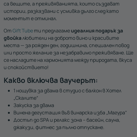
са вещите, а преживяванията, които създават
истории, разказвани с усмивка дълго след като
моментът е отминал.
От
Gift Tube
ти предлагаме
идеалния подарък за
двойка
любители на доброто вино и красивите
места — за рожден ден, годишнина, специален повод
или просто желание за незабравимо преживяване. Ще
се насладите на хармонията между природата, вкуса
и спокойствието!
Какво включва ваучерът:
1 нощувка за двама в студио с балкон в Хотел
„Скалите“
Закуска за двама
Винена дегустация във винарска изба „Магура“
Достъп до SPA и релакс зона – басейн, сауна,
джакузи, фитнес за пълно отпускане.