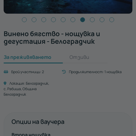
Винено бягство - нощувка и
дегустация - Белоградчик
За преживяването
Отзиви
Брой участници:
2
Продължителност:
1 нощувка
Локация:
Белоградчик
с. Рабиша, Община
Белоградчик
Опции на ваучера
Втора нощувка