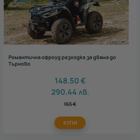
Романтична офроуд разходка за двама до
Търново
148.50
€
290.44
лв.
165
€
КУПИ