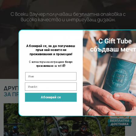
С всеки ваучер получаваш безплатна опаковка с
високо качество и интригуващ дизайн.
ВИЖ ПОВЕЧЕ
Абонирай се, за да получаваш
пръв най-новите ни
преживявания и промоции!
С всяка поръчка изпращаме
бонус
🎁
преживяване
за теб!
ДРУГИ ПРЕДЛОЖЕНИЯ ОТ ВАУЧЕРИ ЗА
ВАУЧЕР
ЗА ПРЕЖИВЯВАНЕ
:
Абонирай се