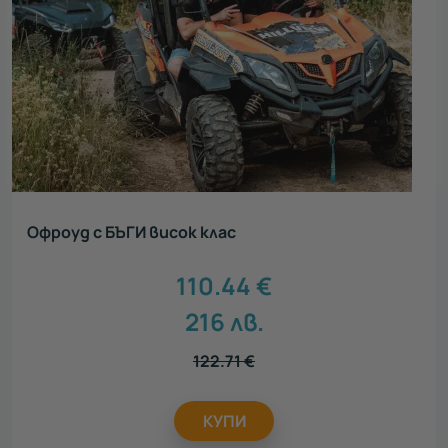
Офроуд с БЪГИ висок клас
110.44
€
216
лв.
122.71
€
КУПИ