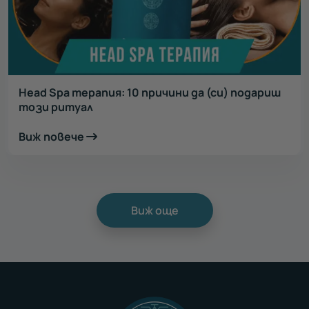
Head Spa терапия: 10 причини да (си) подариш
този ритуал
Виж повече
Виж още