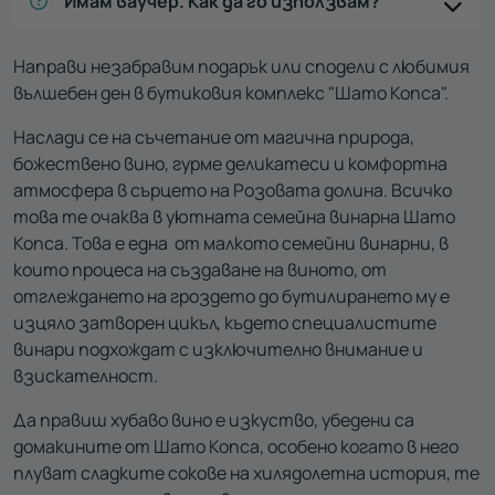
Имам ваучер. Как да го използвам?
Направи незабравим подарък или сподели с любимия
вълшебен ден в бутиковия комплекс "Шато Копса".
Наслади се на съчетание от магична природа,
божествено вино, гурме деликатеси и комфортна
атмосфера в сърцето на Розовата долина. Всичко
това те очаква в уютната семейна винарна Шато
Копса. Това е една от малкото семейни винарни, в
които процеса на създаване на виното, от
отглеждането на гроздето до бутилирането му е
изцяло затворен цикъл, където специалистите
винари подхождат с изключително внимание и
взискателност.
Да правиш хубаво вино е изкуство, убедени са
домакините от Шато Копса, особено когато в него
плуват сладките сокове на хилядолетна история, те