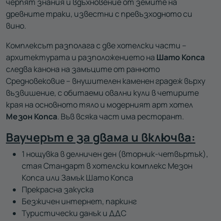
черпят знания и вдъхновение от земите на
древните траки, известни с превъзходното си
вино.
Комплексът разполага с две хотелски части –
архитектурата и разположението на
Шато Копса
следва канона на замъците от ранното
Средновековие – внушителен каменен градеж върху
възвишение, с обитаеми овални кули в четирите
края на основното тяло и модерният арт хотел
Мезон Копса
. Във всяка част има ресторант.
Ваучерът е за двама и включва:
1 нощувка в делничен ден (вторник-четвъртък),
стая Стандарт в хотелски комплекс Мезон
Копса или Замък Шато Копса
Прекрасна закуска
Безжичен интернет, паркинг
Туристически данък и ДДС