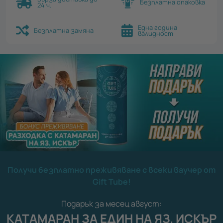
Безплатна опаковка
24 ч.
Една година
Безплатна замяна
валидност
Получи безплатно преживяване с всеки ваучер от
Gift Tube!
Подарък за месец август:
КАТАМАРАН ЗА ЕДИН НА ЯЗ. ИСКЪР