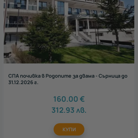
СПА почивка в Родопите за двама - Сърница до
31.12.2026 г.
160.00
€
312.93
лв.
КУПИ