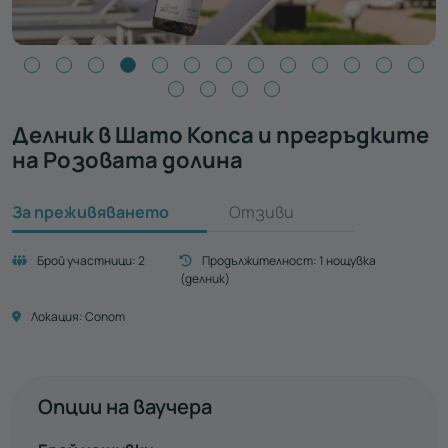
Делник в Шато Копса и прегръдките
на Розовата долина
За преживяването
Отзиви
Брой участници:
2
Продължителност:
1 нощувка
(делник)
Локация:
Сопот
Опции на ваучера