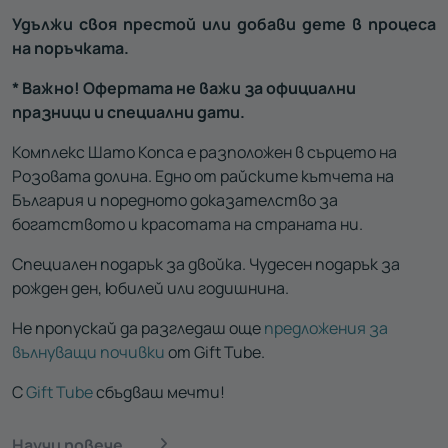
Удължи своя престой или добави дете в процеса
на поръчката.
* Важно!
Офертата не важи за официални
празници и специални дати.
Комплекс Шато Копса е разположен в сърцето на
Розовата долина. Едно от райските кътчета на
България и поредното доказателство за
богатството и красотата на страната ни.
Специален подарък за двойка. Чудесен подарък за
рожден ден, юбилей или годишнина.
Не пропускай да разгледаш още
предложения за
вълнуващи почивки
от Gift Tube.
С
Gift Tube
сбъдваш мечти!
Научи повече