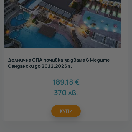
Делнична СПА почивка за двама в Медите -
Сандански до 20.12.2026 г.
189.18
€
370
лв.
КУПИ