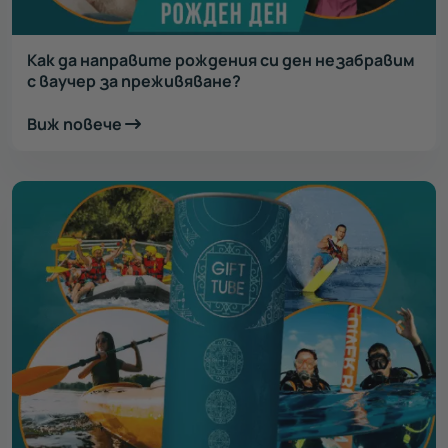
Как да направите рождения си ден незабравим
с ваучер за преживяване?
Виж повече