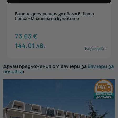
Петстепенна дегустация на ракии в
Шато Копса за двама
55.22
€
108
лв.
Разгледай >
Други предложения от ваучери за
Ваучери за
почивка
: