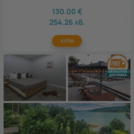
130.00
€
254.26
лв.
КУПИ