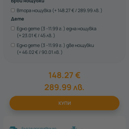
Брой нощувки
Втора нощувка
148.27
€
289.99
лв.
Дете
Едно дете (3 -11.99 г. ) една нощувка
23.01
€
45
лв.
Едно дете (3 -11.99 г. ) две нощувки
46.02
€
90.01
лв.
148.27
€
289.99
лв.
КУПИ
Бърза доставка до