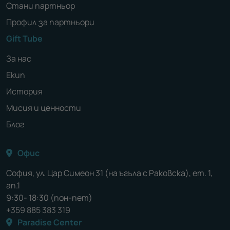
Стани партньор
Профил за партньори
Gift Tube
За нас
Екип
История
Мисия и ценности
Блог
Офис
София, ул. Цар Симеон 31 (на ъгъла с Раковска), ет. 1,
ап.1
9:30- 18:30 (пон-пет)
+359 885 383 319
Paradise Center