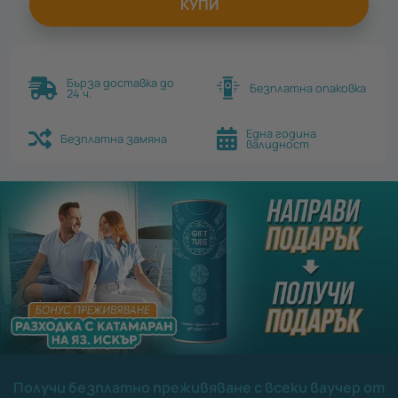
КУПИ
Бърза доставка до
Безплатна опаковка
24 ч.
Една година
Безплатна замяна
валидност
Получи безплатно преживяване с всеки ваучер от