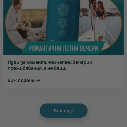
Идеи за романтични летни вечери с
преживявания, а не вещи
Виж повече
Виж още