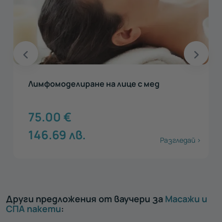
Лимфомоделиране на лице с мед
75.00
€
146.69
лв.
Разгледай >
Други предложения от ваучери за
Масажи и
СПА пакети
: