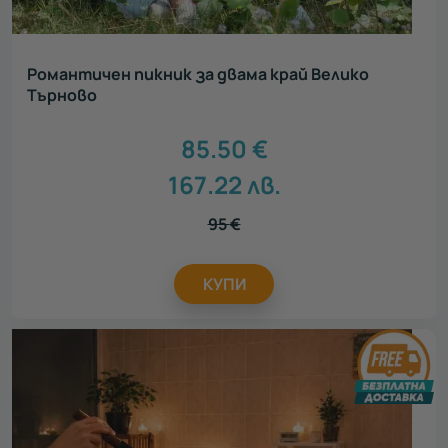
Романтичен пикник за двама край Велико
Търново
85.50
€
167.22
лв.
95
€
КУПИ