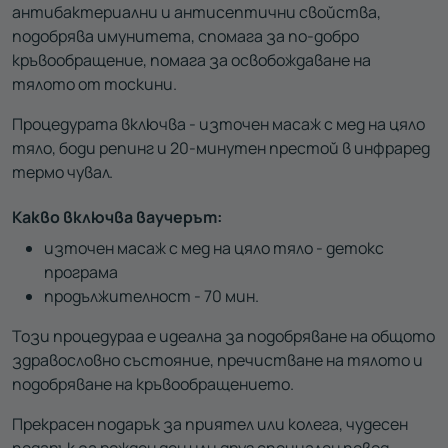
антибактериални и антисептични свойства,
подобрява имунитета, спомага за по-добро
кръвообращение, помага за освобождаване на
тялото от тоскини.
Процедурата включва - източен масаж с мед на цяло
тяло, боди репинг и 20-минутен престой в инфраред
термо чувал.
Какво включва ваучерът:
източен масаж с мед на цяло тяло - детокс
програма
продължителност - 70 мин.
Този процедураа е идеална за подобряване на общото
здравословно състояние, пречистване на тялото и
подобряване на кръвообращението.
Прекрасен подарък за приятел или колега, чудесен
подарък за рожден ден или друг специален повод.