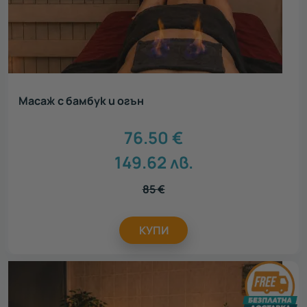
Масаж с бамбук и огън
76.50
€
149.62
лв.
85
€
КУПИ