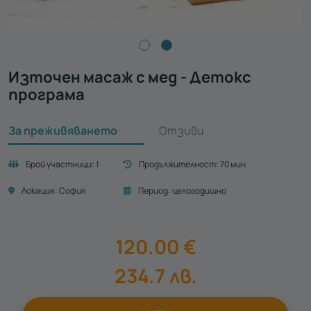
Източен масаж с мед - Детокс
програма
За преживяването
Отзиви
Брой участници:
1
Продължителност:
70 мин.
Локация:
София
Период:
целогодишно
120.00
€
234.7
лв.