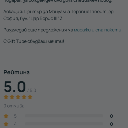
Локация: Център за Мануална Терапия Irineum, гр.
София, бул. "Цар Борис III" 3
Разгледай още предложения за
масажи и спа пакети.
С Gift Tube сбъдваш мечти!
Рейтинг
5.0
/ 5.0
0 отзива
5
0
4
0