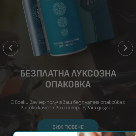
БЕЗПЛАТНА ЛУКСОЗНА
ОПАКОВКА
С всеки ваучер получаваш безплатна опаковка с
високо качество и интригуващ дизайн.
ВИЖ ПОВЕЧЕ