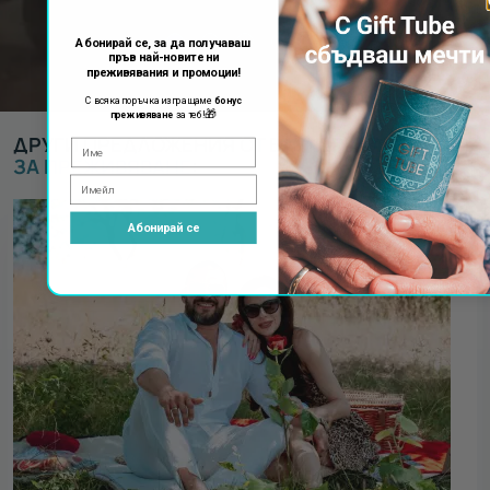
Абонирай се, за да получаваш
пръв най-новите ни
преживявания и промоции!
С всяка поръчка изпращаме
бонус
🎁
преживяване
за теб!
ДРУГИ ПРЕДЛОЖЕНИЯ ОТ ВАУЧЕРИ ЗА
ВАУЧЕР
ЗА ПРЕЖИВЯВАНЕ
:
Абонирай се