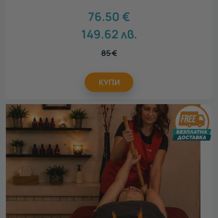
76.50
€
149.62
лв.
85
€
КУПИ