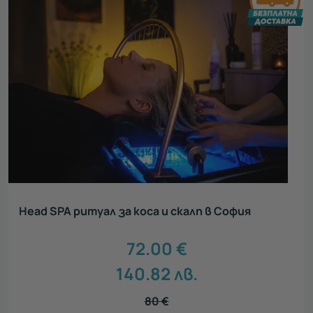
Head SPA ритуал за коса и скалп в София
72.00
€
140.82
лв.
80
€