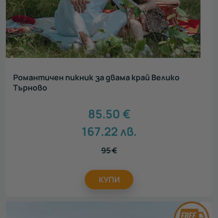
Романтичен пикник за двама край Велико
Търново
85.50
€
167.22
лв.
95
€
КУПИ