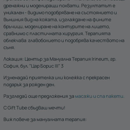
дренажни и моделиращи похвати. Резултатът е
уникален - видимо подобряване на състоянието и
външния вид на кожата, изглаждане на фините
бръчици, моделиране на контурите на лицето,
сравнимо с пластичната хирургия. Терапията
облекчава главоболието и подобрява качеството на
съня.
Локация: Център за Мануална Терапия Irineum, гр.
София, бул. "Цар Борис III" 3
Изненадай приятелка или колежка с прекрасен
подарък за рожден ден.
Разгледай още предложения за
масажи и спа пакети.
С Gift Tube сбъдваш мечти!
Виж повече за мануалната терапия: