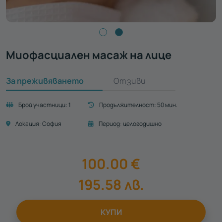
Миофасциален масаж на лице
За преживяването
Отзиви
Брой участници:
1
Продължителност:
50 мин.
Локация:
София
Период:
целогодишно
100.00
€
195.58
лв.
КУПИ