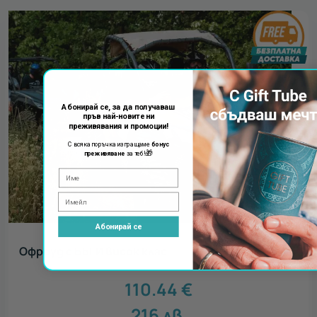
Абонирай се, за да получаваш
пръв най-новите ни
преживявания и промоции!
С всяка поръчка изпращаме
бонус
🎁
преживяване
за теб!
Абонирай се
Офроуд с БЪГИ висок клас
110.44
€
216
лв.