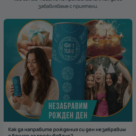
забавляваме с приятели.
Как да направите рождения си ден незабравим
с ваучер за преживяване?