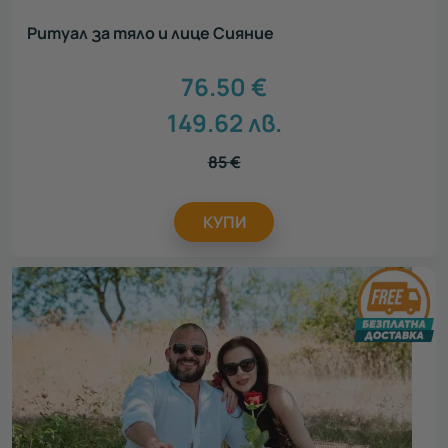
Ритуал за тяло и лице Сияние
76.50
€
149.62
лв.
85
€
КУПИ