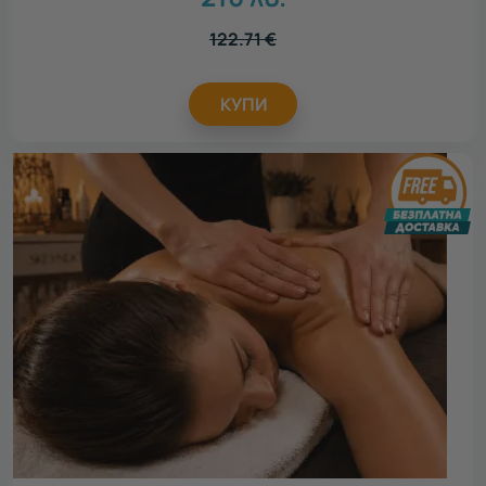
122.71
€
КУПИ