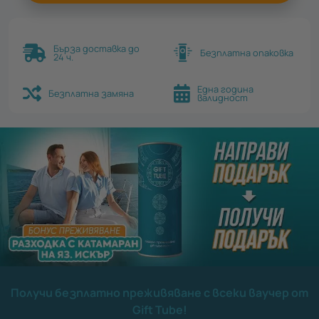
Бърза доставка до
Безплатна опаковка
24 ч.
Една година
Безплатна замяна
валидност
Получи безплатно преживяване с всеки ваучер от
Gift Tube!