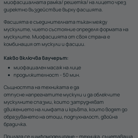
миофасциалната рамка/ решетка/ на лицето чрез
директно въздействие върху фасцията.
Фасцията е съединителната тъкан между
мускулите, чието състояние определя формата на
мускулите. Миофасцията от своя страна е
комбинация от мускули и фасции.
Какво включва ваучерът:
миофациален масаж на лице
продължителност - 50 мин.
Същността на техниката е да
отпусне напрегнатите мускули и да облекчите
мускулните спазми, които затрудняват
движението на лимфата и кръвта, които водят до
образуването на отоци, подпухналост, двойна
брадичка.
Прилага се лимфомоделиране – техника, съчетаваща