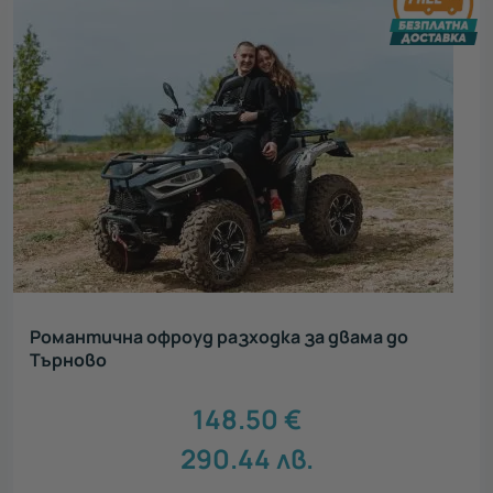
Романтична офроуд разходка за двама до
Търново
148.50
€
290.44
лв.