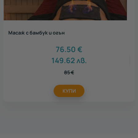
Масаж с бамбук и огън
76.50
€
149.62
лв.
85
€
КУПИ