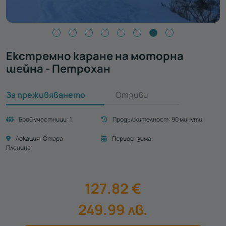
Екстремно каране на моторна
шейна - Петрохан
За преживяването
Отзиви
Брой участници:
1
Продължителност:
90 минути
Локация:
Стара
Период:
зима
Планина
127.82
€
249.99
лв.