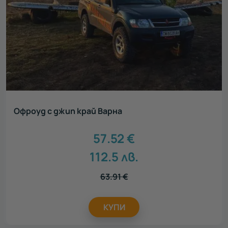
Офроуд с джип край Варна
57.52
€
112.5
лв.
63.91
€
КУПИ