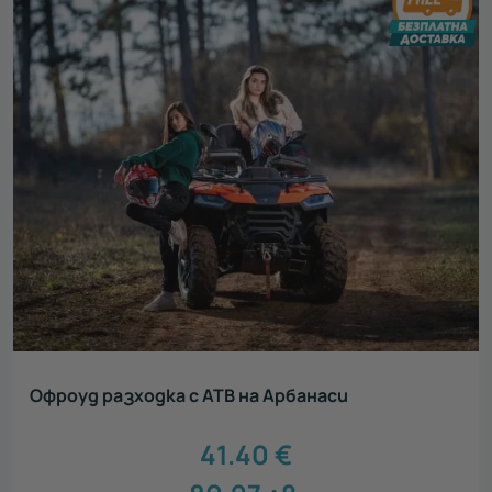
Офроуд разходка с АТВ на Арбанаси
41.40
€