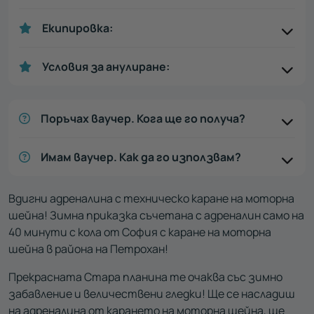
Екипировка:
Условия за анулиране:
Поръчах ваучер. Кога ще го получа?
Имам ваучер. Как да го използвам?
Вдигни адреналина с техническо каране на моторна
шейна! Зимна приказка съчетана с адреналин само на
40 минути с кола от София с каране на моторна
шейна в района на Петрохан!
Прекрасната Стара планина те очаква със зимно
забавление и величествени гледки! Ще се насладиш
на адреналина от карането на моторна шейна, ще