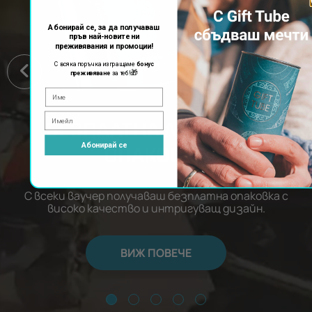
Абонирай се, за да получаваш
пръв най-новите ни
преживявания и промоции!
С всяка поръчка изпращаме
бонус
🎁
преживяване
за теб!
БЕЗПЛАТНА ЛУКСОЗНА
Абонирай се
ОПАКОВКА
С всеки ваучер получаваш безплатна опаковка с
високо качество и интригуващ дизайн.
ВИЖ ПОВЕЧЕ