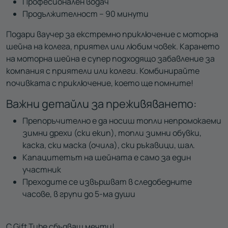
Професионален водач
Продължителност – 90 минути
Подари ваучер за екстремно приключение с моторна
шейна на колега, приятел или любим човек. Карането
на моторна шейна е супер подходящо забавление за
компания с приятели или колеги. Комбинирайте
почивката с приключение, което ще помните!
Важни детайли за преживяването:
Препоръчително е да носиш топли непромокаеми
зимни дрехи (ски екип), топли зимни обувки,
каска, ски маска (очила), ски ръкавици, шал.
Капацитетът на шейната е само за един
участник
Преходите се извършват в следобедните
часове, в групи до 5-ма души
С Gift Tube сбъдваш мечти!