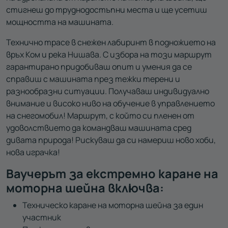
стигнеш до труднодостъпни места и ще усетиш
мощността на машината.
Технично трасе в снежен лабиринт в подножието на
връх Ком и река Нишава. С избора на този маршрут
гарантирано придобиваш опит и умения да се
справиш с машината през тежки терени и
разнообразни ситуации. Получаваш индивидуално
внимание и високо ниво на обучение в управлението
на снегомобил! Маршрут, с който си пленен от
удоволствието да командваш машината сред
дивата природа! Рискуваш да си намериш ново хоби,
нова играчка!
Ваучерът за екстремно каране на
моторна шейна включва:
Техническо каране на моторна шейна за един
участник