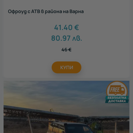
Офроуд с АТВ в района на Варна
41.40
€
80.97
лв.
46
€
КУПИ