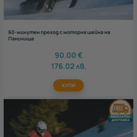
60-минутен преход с моторна шейна на
Паничище
90.00
€
176.02
лв.
КУПИ