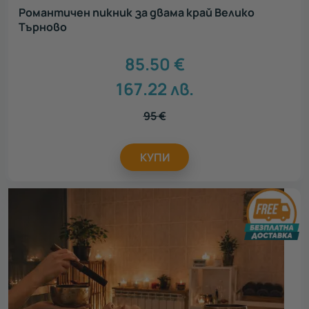
Романтичен пикник за двама край Велико
Търново
85.50
€
167.22
лв.
95
€
КУПИ