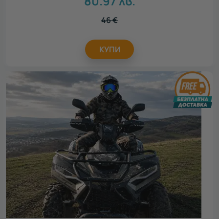
80.97
лв.
46
€
КУПИ