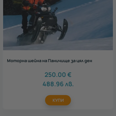
Моторна шейна на Паничище за цял ден
250.00
€
488.96
лв.
КУПИ