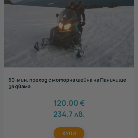
60-мин. преход с моторна шейна на Паничище
за двама
120.00
€
234.7
лв.
КУПИ