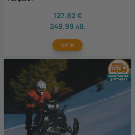
127.82
€
249.99
лв.
КУПИ