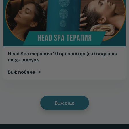
Head Spa терапия: 10 причини да (си) подариш
този ритуал
Виж повече
Виж още