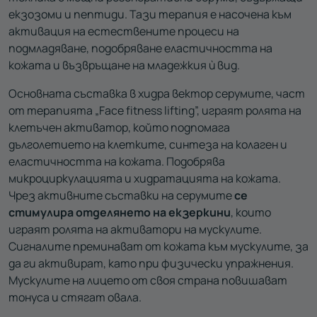
екзозоми и пептиди. Тази терапия е насочена към
активация на естествените процеси на
подмладяване, подобряване еластичността на
кожата и възвръщане на младежкия ѝ вид.
Основната съставка в хидра вектор серумите, част
от терапията „Face fitness lifting”, играят ролята на
клетъчен активатор, който подпомага
дълголетието на клетките, синтеза на колаген и
еластичността на кожата. Подобрява
микроциркулацията и хидратацията на кожата.
Чрез активните съставки на серумите
се
стимулира отделянето на екзеркини
, които
играят ролята на активатори на мускулите.
Сигналите преминават от кожата към мускулите, за
да ги активират, като при физически упражнения.
Мускулите на лицето от своя страна повишават
тонуса и стягат овала.