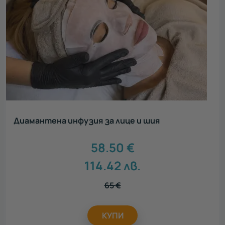
Диамантена инфузия за лице и шия
58.50
€
114.42
лв.
65
€
КУПИ