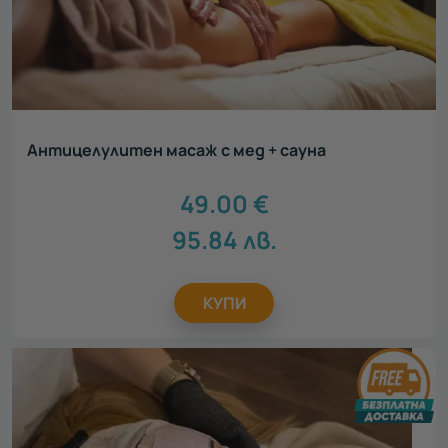
Антицелулитен масаж с мед + сауна
49.00
€
95.84
лв.
КУПИ