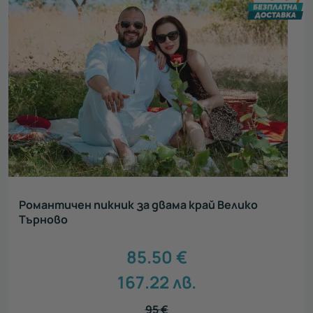
Романтичен пикник за двама край Велико
Търново
85.50
€
167.22
лв.
95
€