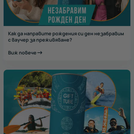
Как да направите рождения си ден незабравим
с ваучер за преживяване?
Виж повече