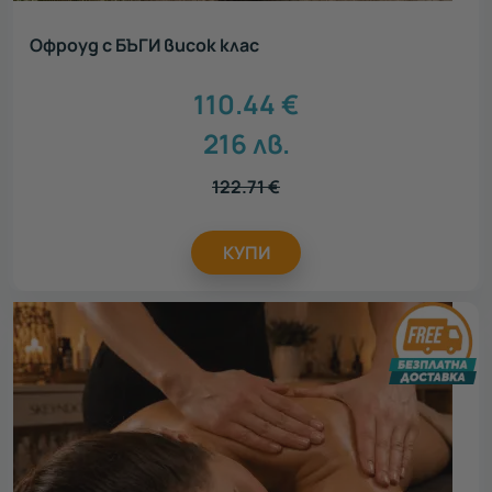
Офроуд с БЪГИ висок клас
110.44
€
216
лв.
122.71
€
КУПИ