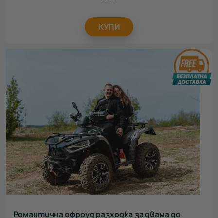
КУПИ
Романтична офроуд разходка за двама до