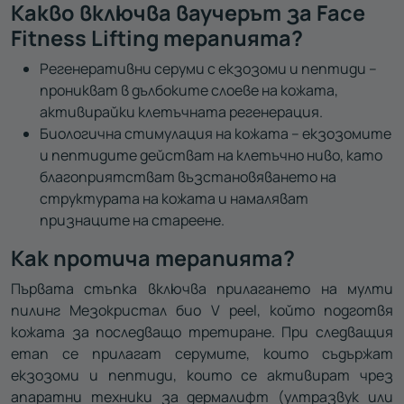
Какво включва ваучерът за Face
Fitness Lifting терапията?
Регенеративни серуми с екзозоми и пептиди –
проникват в дълбоките слоеве на кожата,
активирайки клетъчната регенерация.
Биологична стимулация на кожата – екзозомите
и пептидите действат на клетъчно ниво, като
благоприятстват възстановяването на
структурата на кожата и намаляват
признаците на стареене.
Как протича терапията?
Първата стъпка включва прилагането на мулти
пилинг Мезокристал био
V peel
, който подготвя
кожата за последващо третиране. При следващия
етап се прилагат серумите, които съдържат
екзозоми и пептиди, които се активират чрез
апаратни техники за дермалифт (ултразвук или