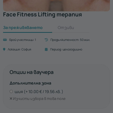
Face Fitness Lifting терапия
За преживяването
Отзиви
Брой участници:
1
Продължителност:
50 мин.
Локация:
София
Период:
целогодишно
Опции на ваучера
Допълнителна зона
шия
10.00
€
19.56
лв.
Изчисти избора в това поле