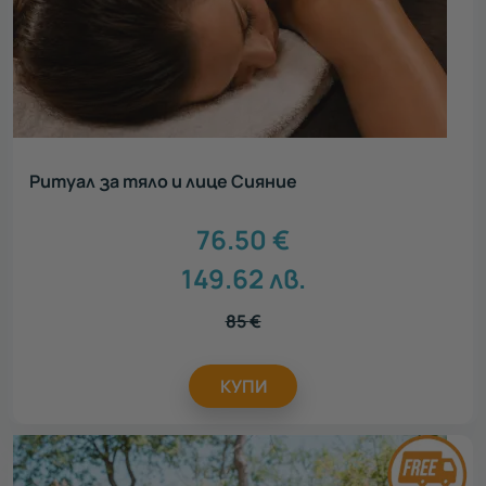
Ритуал за тяло и лице Сияние
76.50
€
149.62
лв.
85
€
КУПИ