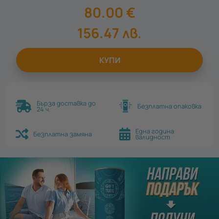
80.00
€
156.47
лв.
КУПИ
Бърза доставка до
Безплатна опаковка
24 ч.
Една година
Безплатна замяна
валидност