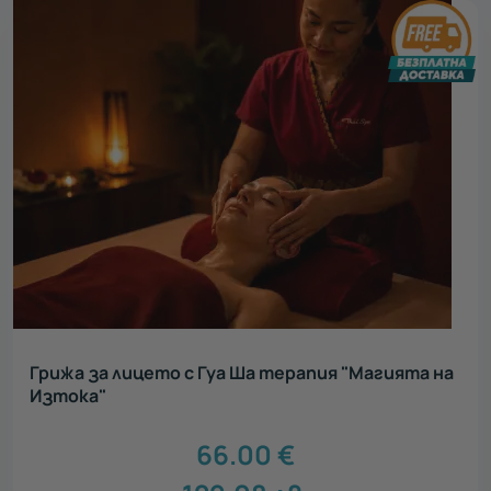
Грижа за лицето с Гуа Ша терапия "Магията на
Изтока"
66.00
€