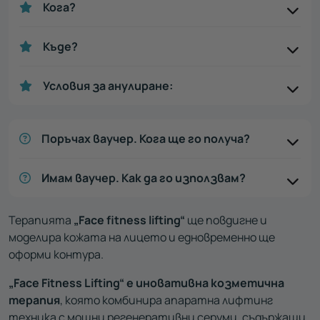
Кога?
Къде?
Условия за анулиране:
Поръчах ваучер. Кога ще го получа?
Имам ваучер. Как да го използвам?
Терапията
„Face fitness lifting“
ще повдигне и
моделира кожата на лицето и едновременно ще
оформи контура.
„Face Fitness Lifting“ е иновативна козметична
терапия
, която комбинира апаратна лифтинг
техника с мощни регенеративни серуми, съдържащи