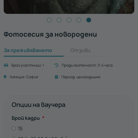
Фотосесия за новородени
За преживяването
Отзиви
Брой участници:
1
Продължителност:
3-4 часа
Локация:
София
Период:
целогодишно
Опции на ваучера
Задължително
Брой кадри
*
15