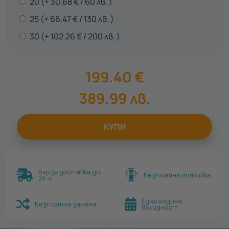
20
30.68
€
60
лв.
25
66.47
€
130
лв.
30
102.26
€
200
лв.
199.40
€
389.99
лв.
КУПИ
Бърза доставка до
Безплатна опаковка
24 ч.
Една година
Безплатна замяна
валидност