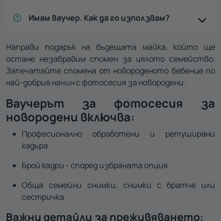
Имам ваучер. Как да го използвам?
Направи подарък на бъдещата майка, който ще
остане незабравим спомен за цялото семейство.
Запечатайте спомена от новороденото бебенце по
най-добрия начин с фотосесия за новородени.
Ваучерът за фотосесия за
новородени включва:
Професионално обработени и ретуширани
кадъра
Брой кадри - според избраната опция
Обща семейни снимки, снимки с братче или
сестричка
Важни детайли за преживяването: