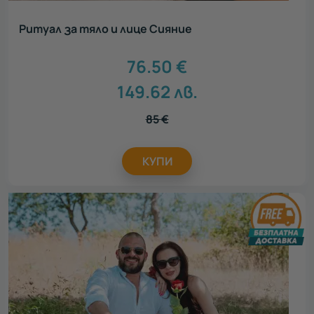
Ритуал за тяло и лице Сияние
76.50
€
149.62
лв.
85
€
КУПИ