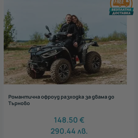
Романтична офроуд разходка за двама до
Търново
148.50
€
290.44
лв.