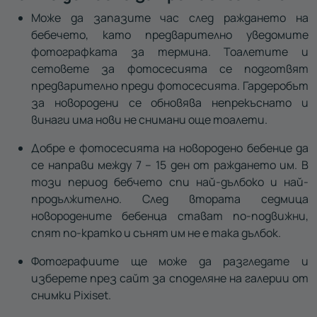
Може да запазите час след раждането на
бебечето, като предварително уведомите
фотографката за термина. Тоалетите и
сетовете за фотосесията се подготвят
предварително преди фотосесията. Гардеробът
за новородени се обновява непрекъснато и
винаги има нови не снимани още тоалети.
Добре е фотосесията на новородено бебенце да
се направи между 7 – 15 ден от раждането им. В
този период бебчето спи най-дълбоко и най-
продължително. След втората седмица
новородените бебенца стават по-подвижни,
спят по-кратко и сънят им не е така дълбок.
Фотографиите ще може да разгледате и
изберете през сайт за споделяне на галерии от
снимки Pixiset.