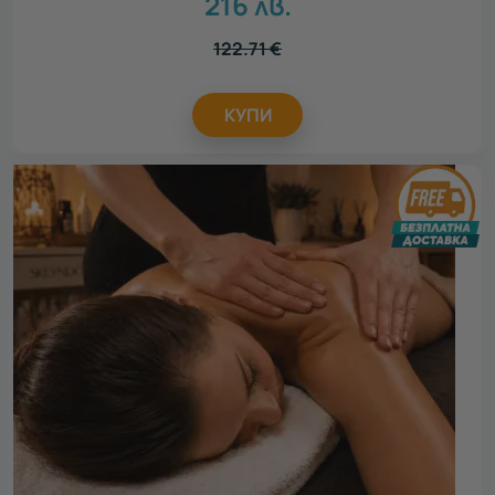
216
лв.
122.71
€
КУПИ