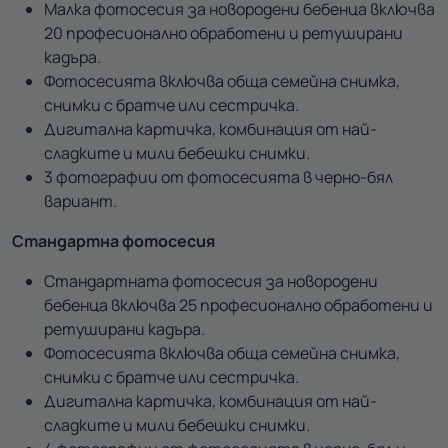
Малка фотосесия за новородени бебенца включва
20 професионално обработени и ретуширани
кадъра.
Фотосесията включва обща семейна снимка,
снимки с братче или сестричка.
Дигитална картичка, комбинация от най-
сладките и мили бебешки снимки.
3 фотографии от фотосесията в черно-бял
вариант.
Стандартна фотосесия
Стандартната фотосесия за новородени
бебенца включва 25 професионално обработени и
ретуширани кадъра.
Фотосесията включва обща семейна снимка,
снимки с братче или сестричка.
Дигитална картичка, комбинация от най-
сладките и мили бебешки снимки.