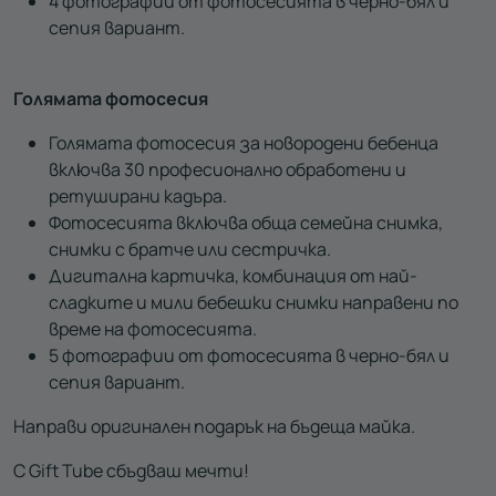
4 фотографии от фотосесията в черно-бял и
сепия вариант.
Голямата фотосесия
Голямата фотосесия за новородени бебенца
включва 30 професионално обработени и
ретуширани кадъра.
Фотосесията включва обща семейна снимка,
снимки с братче или сестричка.
Дигитална картичка, комбинация от най-
сладките и мили бебешки снимки направени по
време на фотосесията.
5 фотографии от фотосесията в черно-бял и
сепия вариант.
Направи оригинален подарък на бъдеща майка.
С Gift Tube сбъдваш мечти!