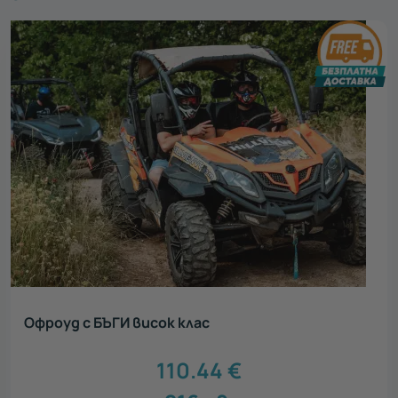
Офроуд с БЪГИ висок клас
110.44
€