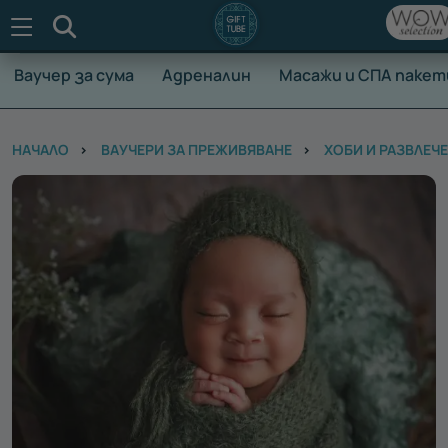
Търсене
Ваучер за сума
Адреналин
Масажи и СПА пакет
НАЧАЛО
ВАУЧЕРИ ЗА ПРЕЖИВЯВАНЕ
ХОБИ И РАЗВЛЕЧ