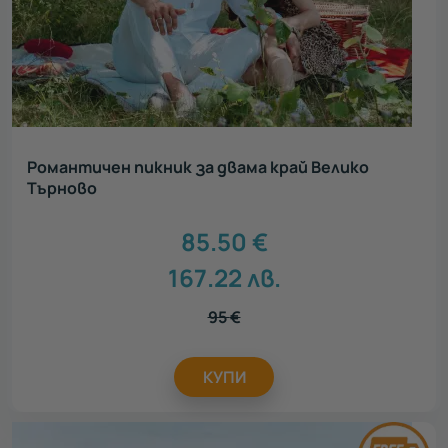
Романтичен пикник за двама край Велико
Търново
85.50
€
167.22
лв.
95
€
КУПИ