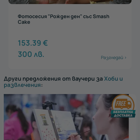
Фотосесия "Рожден ден" със Smash
Cake
153.39
€
300
лв.
Разгледай >
Други предложения от ваучери за
Хоби и
развлечения
: