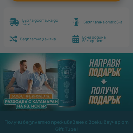
Бърза доставка до
Безплатна опаковка
24 ч.
Една година
Безплатна замяна
валидност
Получи безплатно преживяване с всеки ваучер от
Gift Tube!