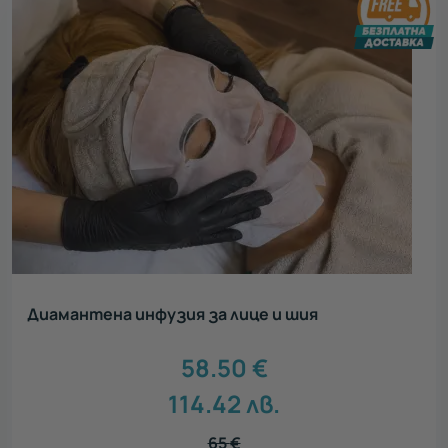
Диамантена инфузия за лице и шия
58.50
€
114.42
лв.
65
€