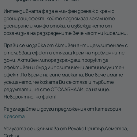
Интензивната фаза е лимфен дренаж с крем с
дрениращ ефект, който подпомага локалното
дрениране и лимфо отока, и извеждането от
организма на разградените вече мастни киселини.
Прави се мозайка от Активен антицелулитен гел с
отслабващ ефект и стягащ крем на проблемните
зони. Активен липоразграждащ продукт за
ефективен и бърз липолитичен и антицелулитен
ефект.По време на гипс маската, Вие вече имате
усещането, че кожата Ви се стяга и първите
резултати, че сте ОТСЛАБНАЛИ, са налице.
Невероятно, но факт!
Разгледайте и други предложения от категория
Красота
Услугата се изпълнява от Релакс Център Деметра,
София.