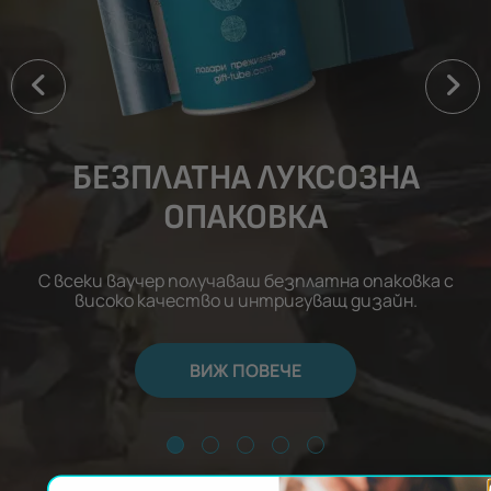
БЕЗПЛАТНА ЛУКСОЗНА
ОПАКОВКА
С всеки ваучер получаваш безплатна опаковка с
високо качество и интригуващ дизайн.
ВИЖ ПОВЕЧЕ