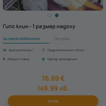
Гипс клин - 1 размер надолу
За преживяването
Отзиви
Брой участници:
1
Продължителност:
40 мин.
Локация:
София
Период:
целогодишно
76.69
€
149.99
лв.
КУПИ