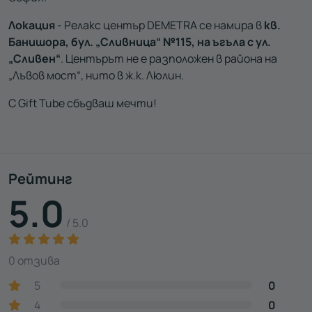
Локация
- Релакс център DEMETRA се намира в
кв.
Банишора, бул. „Сливница“ №115, на ъгъла с ул.
„Сливен“
. Центърът не е разположен в района на
„Лъвов мост“, нито в ж.к. Люлин.
С Gift Tube сбъдваш мечти!
Рейтинг
5.0
/ 5.0
0 отзива
5
0
4
0