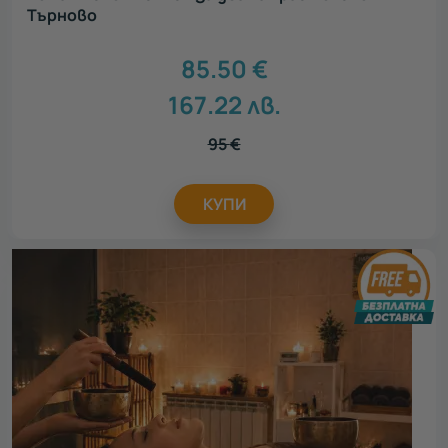
Търново
85.50
€
167.22
лв.
95
€
КУПИ