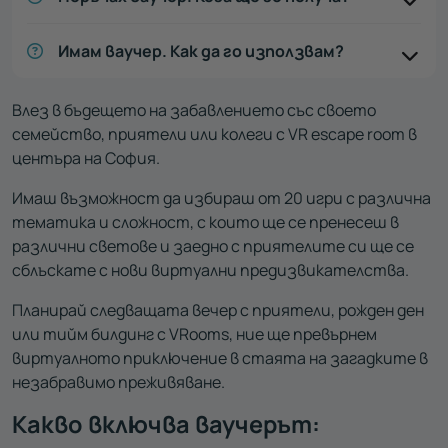
Имам ваучер. Как да го използвам?
Влез в бъдещето на забавлението със своето
семейство, приятели или колеги с VR escape room в
центъра на София.
Имаш възможност да избираш от 20 игри с различна
тематика и сложност, с които ще се пренесеш в
различни светове и заедно с приятелите си ще се
сблъскате с нови виртуални предизвикателства.
Планирай следващата вечер с приятели, рожден ден
или тийм билдинг с VRooms, ние ще превърнем
виртуалното приключение в стаята на загадките в
незабравимо преживяване.
Какво включва ваучерът: