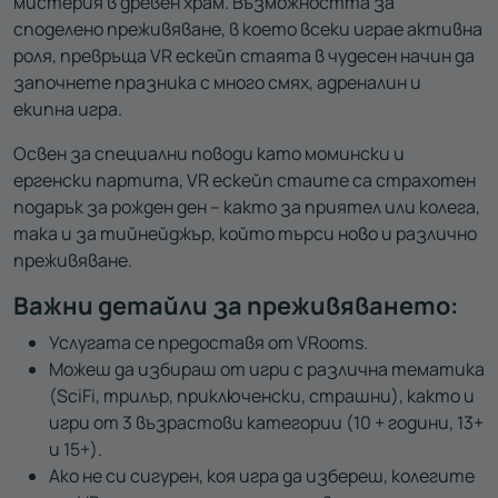
мистерия в древен храм. Възможността за
споделено преживяване, в което всеки играе активна
роля, превръща VR ескейп стаята в чудесен начин да
започнете празника с много смях, адреналин и
екипна игра.
Освен за специални поводи като момински и
ергенски партита, VR ескейп стаите са страхотен
подарък за рожден ден – както за приятел или колега,
така и за тийнейджър, който търси ново и различно
преживяване.
Важни детайли за преживяването:
Услугата се предоставя от VRooms.
Можеш да избираш от игри с различна тематика
(SciFi, трилър, приключенски, страшни), както и
игри от 3 възрастови категории (10 + години, 13+
и 15+).
Ако не си сигурен, коя игра да избереш, колегите