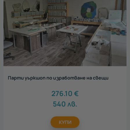
Парти уъркшоп по изработване на свещи
276.10
€
540
лв.
КУПИ