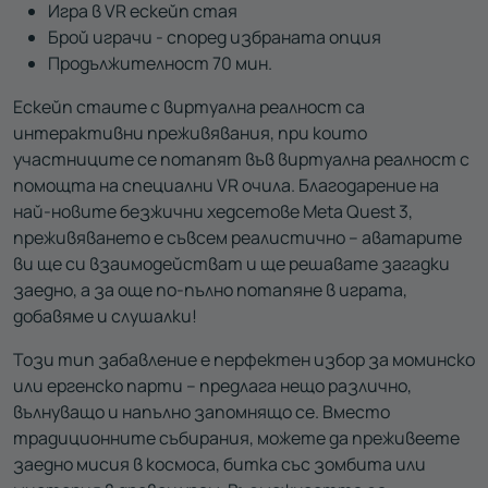
Игра в VR ескейп стая
Брой играчи - според избраната опция
Продължителност 70 мин.
Ескейп стаите с виртуална реалност са
интерактивни преживявания, при които
участниците се потапят във виртуална реалност с
помощта на специални VR очила.
Благодарение на
най-новите безжични хедсетове Meta Quest 3,
преживяването е съвсем реалистично – аватарите
ви ще си взаимодействат и ще решавате загадки
заедно, а за още по-пълно потапяне в играта,
добавяме и слушалки!
Този тип забавление е перфектен избор за моминско
или ергенско парти – предлага нещо различно,
вълнуващо и напълно запомнящо се. Вместо
традиционните събирания, можете да преживеете
заедно мисия в космоса, битка със зомбита или