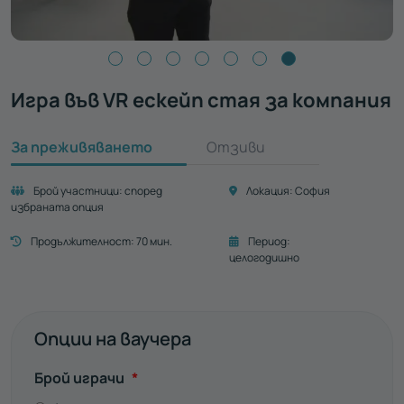
Игра във VR ескейп стая за компания
За преживяването
Отзиви
Брой участници:
според
Локация:
София
избраната опция
Продължителност:
70 мин.
Период:
целогодишно
Опции на ваучера
Задължително
Брой играчи
*