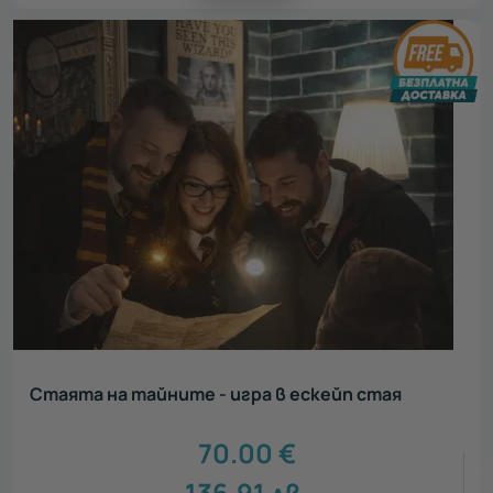
Стаята на тайните - игра в ескейп стая
70.00
€
136.91
лв.