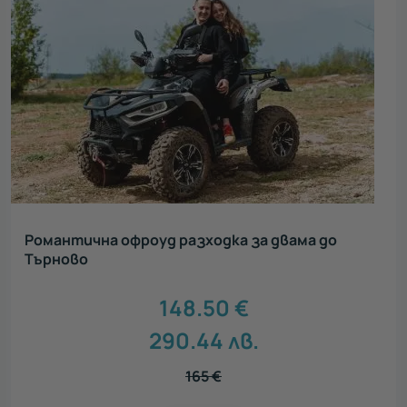
Романтична офроуд разходка за двама до
Търново
148.50
€
290.44
лв.
165
€