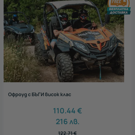
Офроуд с БЪГИ висок клас
110.44
€
216
лв.
122.71
€