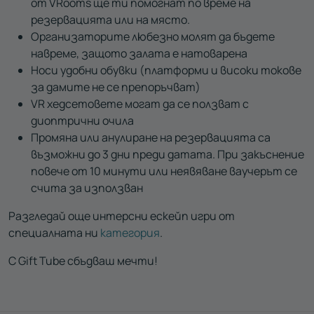
от VRooms ще ти помогнат по време на
резервацията или на място.
Организаторите любезно молят да бъдете
навреме
, защото залата е натоварена
Носи удобни обувки (платформи и високи токове
за дамите не се препоръчват)
VR хедсетовете могат да се ползват с
диоптрични очила
Промяна или анулиране на резервацията са
възможни до 3 дни преди датата. При закъснение
повече от 10 минути или неявяване ваучерът се
счита за използван
Разгледай още интерсни ескейп игри от
специалната ни
категория
.
С Gift Tube сбъдваш мечти!