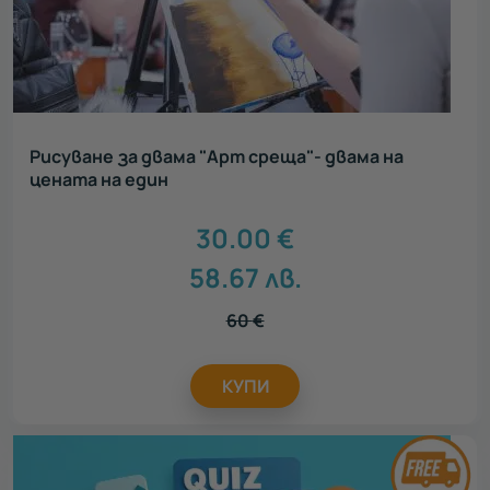
Рисуване за двама "Арт среща"- двама на
цената на един
30.00
€
58.67
лв.
60
€
КУПИ