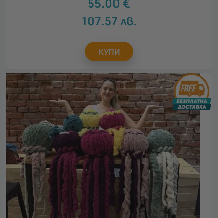
55.00
€
107.57
лв.
КУПИ