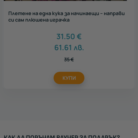
Плетене на една кука за начинаещи – направи
си сам плюшена играчка
31.50
€
61.61
лв.
35
€
КУПИ
КАК ДА ПОРЪЧАМ ВАУЧЕР ЗА ПОДАРЪК?