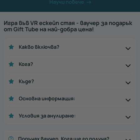
Научи повече
Игра във VR ескейп стая - ваучер за подарък
от Gift Tube на най-добра цена!
Какво включва?
Кога?
Къде?
Основна информация:
Условия за анулиране:
Поръчах ваучер. Кога ще го получа?