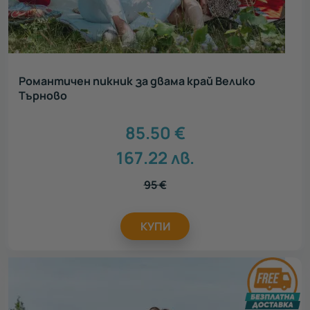
Романтичен пикник за двама край Велико
Търново
85.50
€
167.22
лв.
95
€
КУПИ