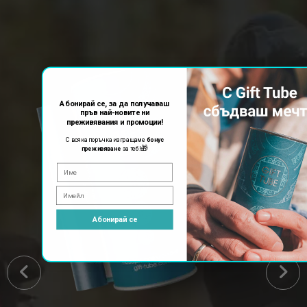
Абонирай се, за да получаваш
пръв най-новите ни
преживявания и промоции!
С всяка поръчка изпращаме
бонус
🎁
преживяване
за теб!
Абонирай се