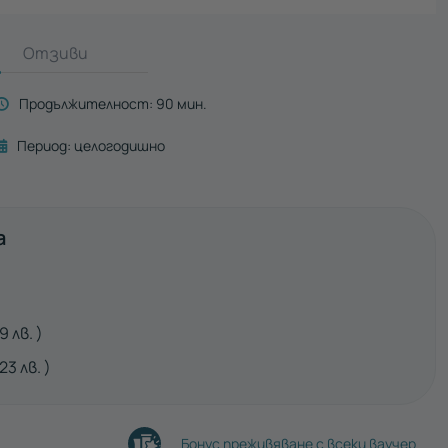
Отзиви
Продължителност:
90 мин.
Период:
целогодишно
а
дължително
.9
лв.
.23
лв.
Бонус преживяване с всеки ваучер