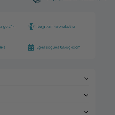
 до 24 ч.
Безплатна опаковка
яна
Една година валидност