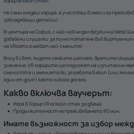
хорър ескейп стая!
Не само гледаш хоръра, а участваш в него и го преживя
завладяващи детайли!
В центъра на София, с най-нов модел безжични
Meta Que
добавени слушалки за пълно потапяне във виртуалния
на
VRooms
очакват най-смелите!
Влез в свят, където сенките шепнат, вратите скърцат
значение. VR
хорърите
ще
подложат на изпитание нер
смелостта
и
уменията ви за работа в екип (или желан
един от друг!)
както никога досега.
Какво включва ваучерът:
Игра в Хорър VR ескейп стая за двама
Продължителност на преживяването 90 мин.
Имате възможност за избор между
Sanctum –
лесна – Разследвате случаи на безследно