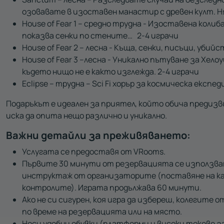
озовавате в изоставен манастир с древен култ. 
House of Fear 1 –
средно трудна - Изоставена колиба
показва сенки по стените…
2-
4 играчи
House of Fear 2
– лесна - Къща, сенки, писъци, убий
House of Fear 3
–лесна - Уникално пътуване за Хело
където нищо не е както изглежда.
2-
4 играчи
Eclipse
– трудна –
Sci Fi
хорър за космическа експед
Подаръкът е идеален за приятел, който обича предиз
иска да опита нещо различно и уникално.
Важни детайли за преживяването:
Услугата се предоставя от VRooms.
Първите 30 минути от резервацията се използват
инструктаж от организаторите (поставяне на ка
контролите). Играта продължава 60 минути.
Ако не си сигурен, коя игра да избереш, колегите
по време на резервацията или на място.
Носи удобни обувки (платформи и високи токове з