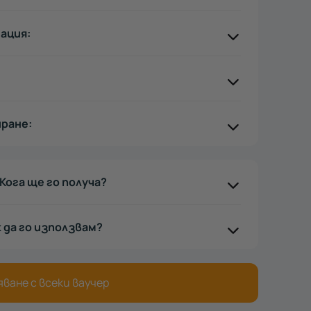
ация:
иране:
Кога ще го получа?
к да го използвам?
ване с всеки ваучер