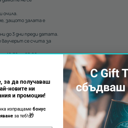
и очила.
е, защото залата е
ни до 3 дни преди датата.
е ваучерът се счита за
т 12:30 до 23:00 ч и през
 ни
категория
.
, за да получаваш
ай-новите ни
ния и промоции!
ъчка изпращаме
бонус
🎁
яване
за теб!