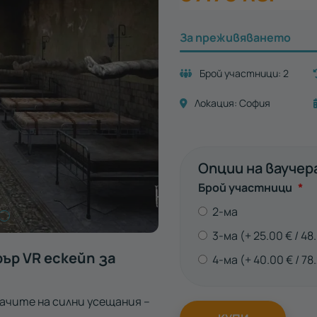
За преживяването
Брой участници:
2
Локация:
София
Опции на ваучер
За
Брой участници
*
2-ма
3-ма
25.00
€
48
ър VR ескейп за
4-ма
40.00
€
78
ачите на силни усещания –