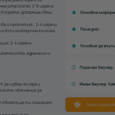
Няма
jump scares. 2-6
играчи
 в гората, догаряща свещ
Основна информ
ства и проклятия…
2-
4 играчи
Полезно:
уин в психиатрична клиника,
иция.
2-
4 играчи
Условия за анул
викателства, адреналин и
Поръчах ваучер. 
 за избор на игра и
Имам ваучер. Ка
ските, обяснение за
 от VRooms ще ти помогнат
Бонус преживя
а дамите не се