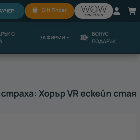
Вход
К
Gift Finder
АУЧЕР
РЪК С
БОНУС
ЗА ФИРМИ
А
ПОДАРЪК
страха: Хорър VR ескейп стая