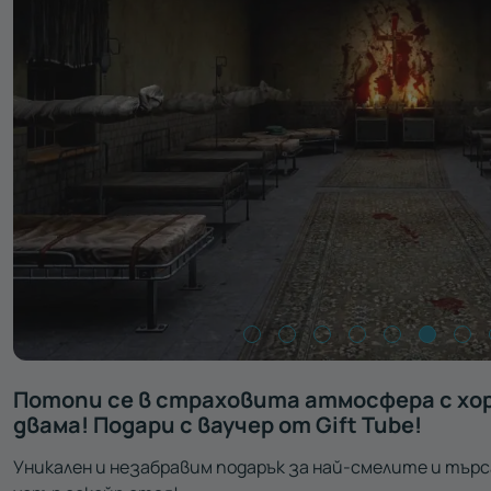
Потопи се в страховита атмосфера с хор
двама! Подари с ваучер от Gift Tube!
Уникален и незабравим подарък за най-смелите и търс