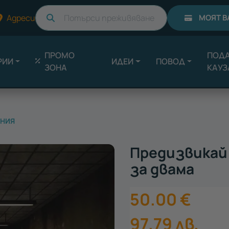
Търси
Адреси
МОЯТ В
ПРОМО
ПОДА
РИИ
ИДЕИ
ПОВОД
ЗОНА
КАУЗ
ЕНИЯ
Предизвикай 
за двама
50.00
€
97.79
лв.