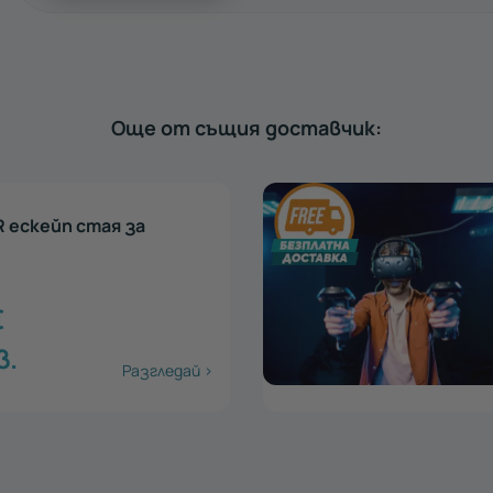
Още от същия доставчик:
R ескейп стая за
€
лв.
Разгледай >