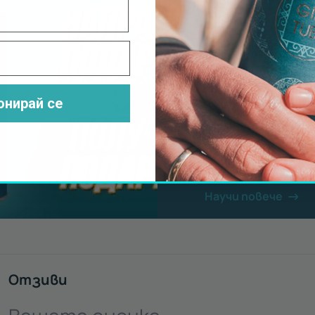
Получи безп
с всеки вауч
Подарък за м
онирай се
КАТАМАР
ИСКЪР
Научи повече
Отзиви