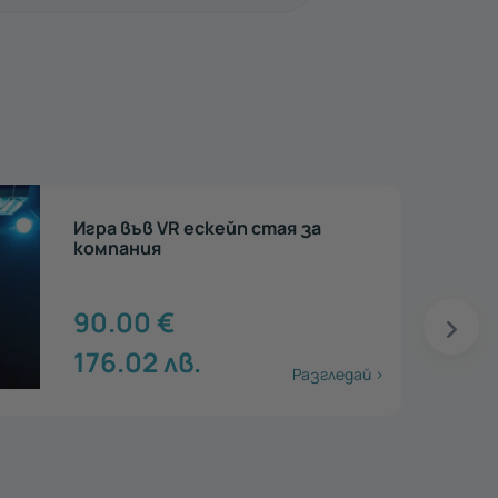
Премиум VR ескейп стая за
двама
5
50.00
€
97.79
лв.
Разгледай >