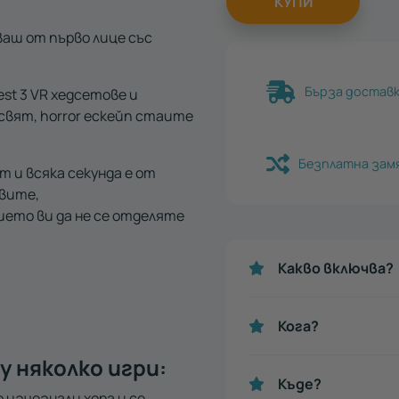
КУПИ
ваш от първо лице със
Бърза доставка
st 3 VR
хедсетове и
 свят,
horror
ескейп стаите
Безплатна зам
 и всяка секунда е от
вите,
ието ви да не се отделяте
Какво включва?
Кога?
 няколко игри:
Къде?
 изчезнали хора и се