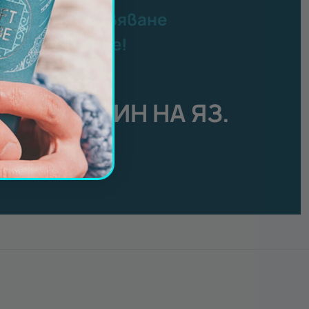
латно преживяване
ер от Gift Tube!
есец август:
АН ЗА ЕДИН НА ЯЗ.