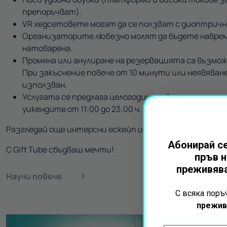
препоръчват).
VR хедсетовете могат да се ползват с диоптричн
Организаторите любезно молят да бъдете наврем
натоварена.
Промяна или анулиране на резервацията са възмож
При закъснение повече от 10 минути или неявяван
използван.
Услугата се предлага целогодишно, в делнични дни о
уикендите от 11:00 до 23:00 ч.
Разгледай още интерсни ескейп игри от специалната
Абонирай се
С Gift Tube сбъдваш мечти!
пръв н
преживява
Научи повече
С всяка пор
прежив