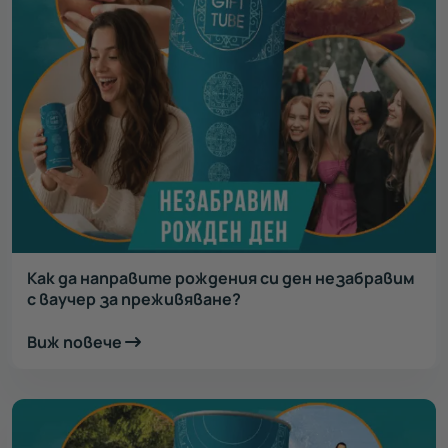
Как да направите рождения си ден незабравим
с ваучер за преживяване?
Виж повече