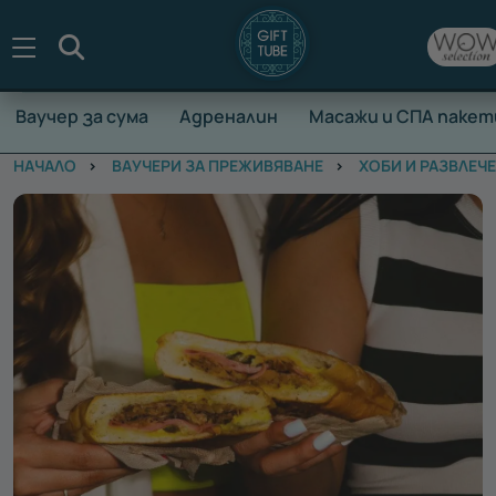
Търсене
Ваучер за сума
Адреналин
Масажи и СПА пакет
НАЧАЛО
ВАУЧЕРИ ЗА ПРЕЖИВЯВАНЕ
ХОБИ И РАЗВЛЕЧ