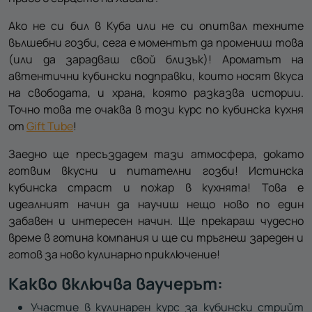
Ако не си бил в Куба или не си опитвал техните
вълшебни гозби, сега е моментът да промениш това
(или да зарадваш свой близък)! Ароматът на
автентични кубински подправки, които носят вкуса
на свободата, и храна, която разказва истории.
Точно това те очаква в този курс по кубинска кухня
от
Gift Tube
!
Заедно ще пресъздадем тази атмосфера, докато
готвим вкусни и питателни гозби! Истинска
кубинска страст и пожар в кухнята! Това е
идеалният начин да научиш нещо ново по един
забавен и интересен начин. Ще прекараш чудесно
време в готина компания и ще си тръгнеш зареден и
готов за ново кулинарно приключение!
Какво включва ваучерът:
Участие в кулинарен курс за кубински стрийт