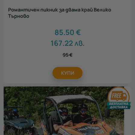
Романтичен пикник за двама край Велико
Търново
85.50
€
167.22
лв.
95
€
КУПИ