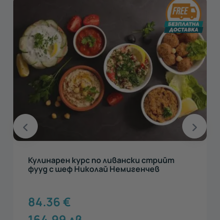
Кулинарен курс по ливански стрийт
фууд с шеф Николай Немигенчев
84.36
€
164.99
лв.