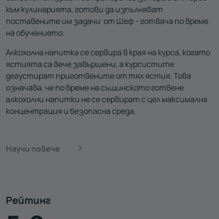
към кулинарията, готови да изпълняват
поставените им задачи от Шеф - готвача по време
на обучението.
Алкохолна напитка се сервира в края на курса, когато
ястията са вече завършени, а курсистите
дегустират приготвените от тях ястия. Това
означава, че по време на същинското готвене
алкохолни напитки не се сервират с цел максимална
концентрация и безопасна среда.
Научи повече
Рейтинг