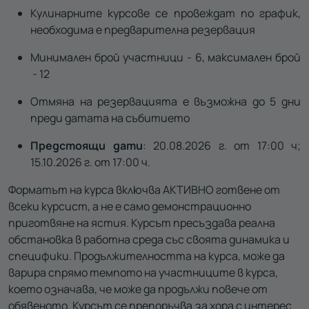
Кулинарните курсове се провеждат по график,
необходима е предварителна резервация
Минимален брой участници - 6, максимален брой
- 12
Отмяна на резервацията е възможна до 5 дни
преди датата на събитието
Предстоящи дати
: 20.08.2026 г. от 17:00 ч;
15.10.2026 г. от 17:00 ч.
Форматът на курса включва АКТИВНО готвене от
всеки курсист, а не е само демонстрационно
приготвяне на ястия. Курсът пресъздава реална
обстановка в работна среда със своята динамика и
специфики. Продължителността на курса, може да
варира спрямо темпото на участниците в курса,
което означава, че може да продължи повече от
обявеното. Курсът се препоръчва за хора с интерес