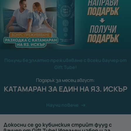
Получи безплатно преживяване с всеки ваучер от
Gift Tube!
Подарък за месец август:
КАТАМАРАН ЗА ЕДИН НА ЯЗ. ИСКЪР
Научи повече
Докосни се до кубинския стрийт фууд с
ваучер от Gift Tube! Идеален избор и за