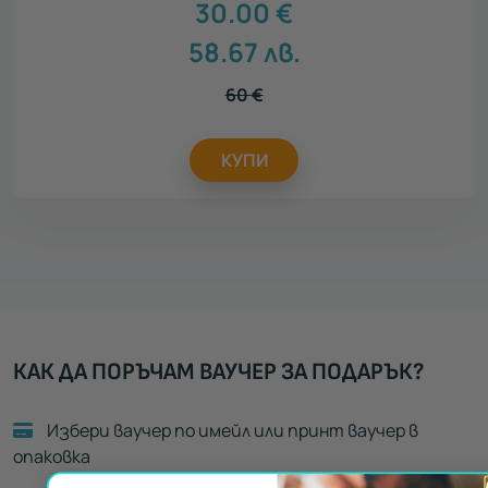
30.00
€
58.67
лв.
60
€
КУПИ
КАК ДА ПОРЪЧАМ ВАУЧЕР ЗА ПОДАРЪК?
Избери ваучер по имейл или принт ваучер в
опаковка