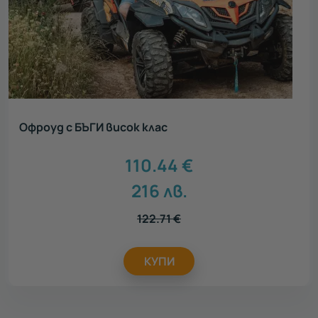
Офроуд с БЪГИ висок клас
110.44
€
216
лв.
122.71
€
КУПИ