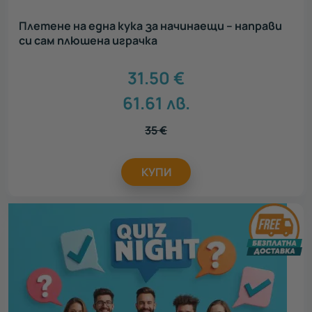
Плетене на една кука за начинаещи – направи
си сам плюшена играчка
31.50
€
61.61
лв.
35
€
КУПИ