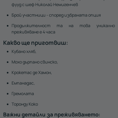
фууд с шеф Николай Немигенчев
Брой участници - според избраната опция
Продължителност та на това уникално
преживяване е 4 часа
Какво ще приготвиш:
Кубано хляб,
Мохо дърпано свинско,
Крокетас де Хамон,
Емпанадас,
Гремолата
Торонду Коко
Важни детайли за преживяването: