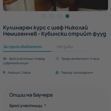
Кулинарен курс с шеф Николай
Немигенчев - Кубински стрийт фууд
За преживяването
Отзиви
Брой участници:
според
Продължителност:
4 часа
избраната опция
Локация:
София
Период:
Целогодишно
Опции на ваучера
Задължително
Брой участници
*