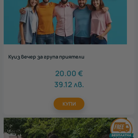
Куиз вечер за група приятели
20.00
€
39.12
лв.
КУПИ