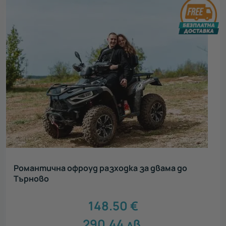
Романтична офроуд разходка за двама до
Търново
148.50
€
290.44
лв.