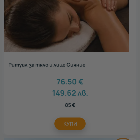
Ритуал за тяло и лице Сияние
76.50
€
149.62
лв.
85
€
КУПИ