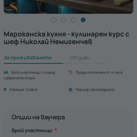
Мароканска кухня - кулинарен курс с
шеф Николай Немигенчев
За преживяването
Отзиви
Брой участници:
според
Продължителност:
4 часа
избраната опция
Локация:
София
Период:
Целогодишно
Опции на ваучера
Задължително
Брой участници
*