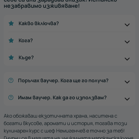
незабравимо изживяване!
Какво включва?
Кога?
Къде?
Поръчах ваучер. Кога ще го получа?
Имам ваучер. Как да го използвам?
Ако обожаваш екзотичната храна, наситена с
богати вкусове, аромати и история, тогава този
кулинарен курс с шеф Немигенчев е точно за теб!
Гмурни се в магията на уникалната мароканска кухня