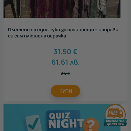
Плетене на една кука за начинаещи – направи
си сам плюшена играчка
31.50
€
61.61
лв.
35
€
КУПИ