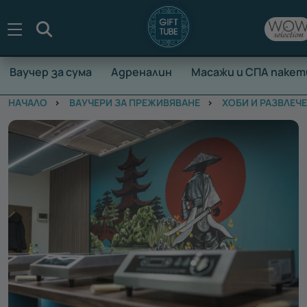
Търсене
Ваучер за сума
Адреналин
Масажи и СПА пакет
НАЧАЛО
ВАУЧЕРИ ЗА ПРЕЖИВЯВАНЕ
ХОБИ И РАЗВЛЕЧ