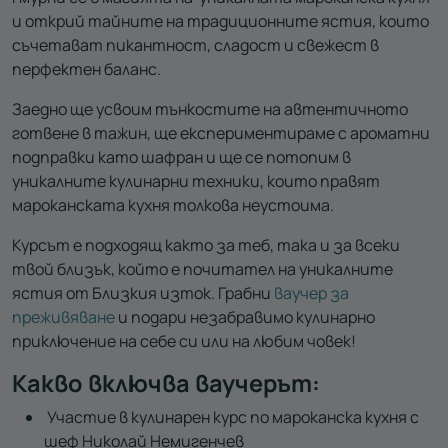
и открий тайните на традиционните ястия, които
съчетават пикантност, сладост и свежест в
перфектен баланс.
Заедно ще усвоим тънкостите на автентичното
готвене в тажин, ще експериментираме с ароматни
подправки като шафран и ще се потопим в
уникалните кулинарни техники, които правят
мароканската кухня толкова неустоима.
Курсът е подходящ както за теб, така и за всеки
твой близък, който е почитател на уникалните
ястия от Близкия изток. Грабни
ваучер за
преживяване
и подари незабравимо кулинарно
приключение на себе си или на любим човек!
Какво включва ваучерът:
Участие в кулинарен курс по мароканска кухня с
шеф Николай Немигенчев