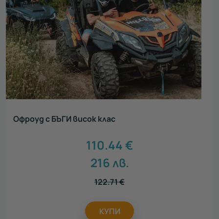
Офроуд с БЪГИ висок клас
110.44
€
216
лв.
122.71
€
КУПИ