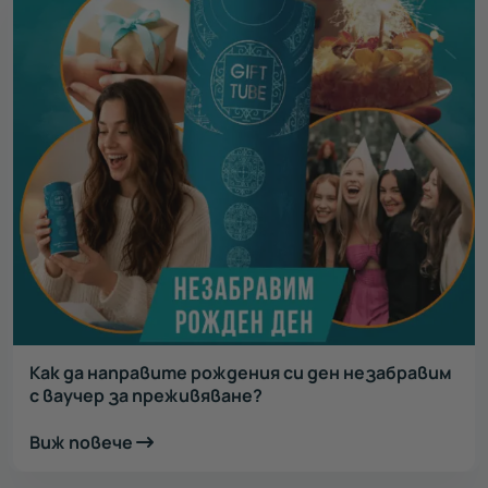
Как да направите рождения си ден незабравим
с ваучер за преживяване?
Виж повече