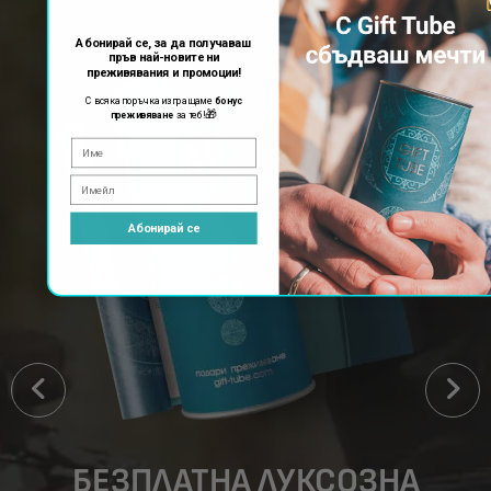
Абонирай се, за да получаваш
пръв най-новите ни
преживявания и промоции!
С всяка поръчка изпращаме
бонус
🎁
преживяване
за теб!
Абонирай се
БЕЗПЛАТНА ЛУКСОЗНА