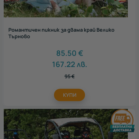
Романтичен пикник за двама край Велико
Търново
85.50
€
167.22
лв.
95
€
КУПИ