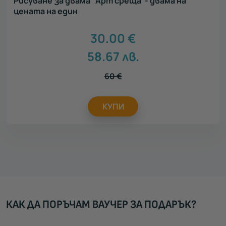
Рисуване за двама "Арт среща"- двама на
цената на един
30.00
€
58.67
лв.
60
€
КУПИ
КАК ДА ПОРЪЧАМ ВАУЧЕР ЗА ПОДАРЪК?