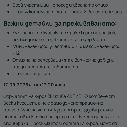
Брой участници - според избраната опция
Продължителност та на преживяването е 4 часа
Важни детайли за преживяването:
Кулинарните курсове се провеждат по график,
необходима е предварителна резервация
Минимален брой участници - 6, максимален брой
- 12
Отмяна на резервацията е възможна до 5 дни
преди датата на събитието
Предстоящи дати:
17.09.2026 г. от 17:00 часа.
Форматът на курса включва АКТИВНО готвене от
всеки курсист, а не е само демонстрационно
приготвяне на ястия. Курсът пресъздава реална
обстановка в работна среда със своята динамика и
специфики. Продължителността на курса, може да