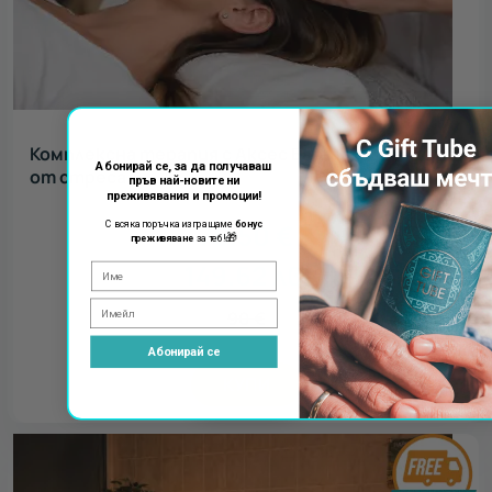
Комплексна терапия с Аксес Барс - освободи се
Абонирай се, за да получаваш
от стреса
пръв най-новите ни
преживявания и промоции!
76.50
€
С всяка поръчка изпращаме
бонус
🎁
преживяване
за теб!
149.62
лв.
90
€
Абонирай се
КУПИ