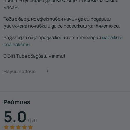
приятно усещане за релакс още по време на самия
масаж.
Това е бърз, но ефективен начин да си подариш
заслужена почивка и да се погрижиш за тялото си.
Разгледай още предложения от категория
масажи и
спа пакети
.
С Gift Tube сбъдваш мечти!
Научи повече
Рейтинг
5.0
/ 5.0