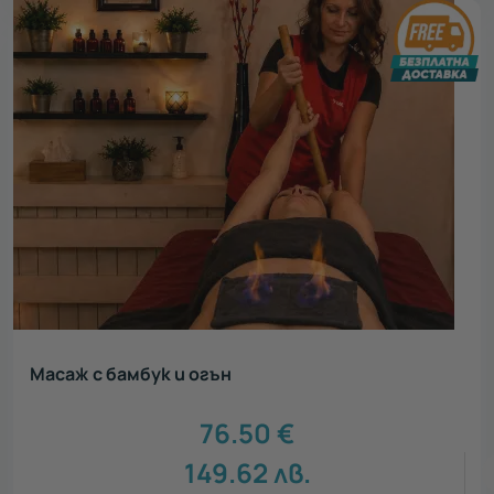
Масаж с бамбук и огън
76.50
€
149.62
лв.