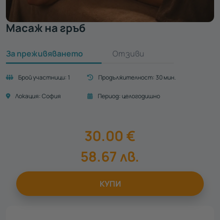
Масаж на гръб
За преживяването
Отзиви
Брой участници:
1
Продължителност:
30 мин.
Локация:
София
Период:
целогодишно
30.00
€
58.67
лв.
КУПИ