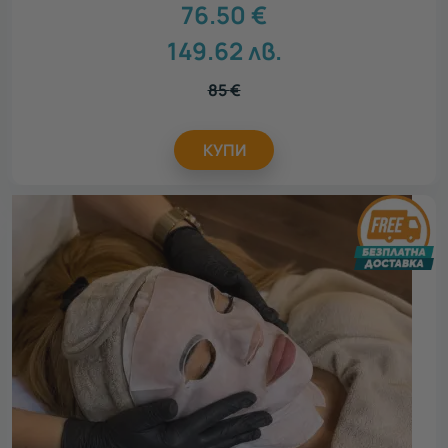
76.50
€
149.62
лв.
85
€
КУПИ