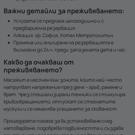
Важни детайли за преживяването:
Услугата се предлага целогодишно и с
предвариелна резервация
Локация: гр. София, Хотел Метрополитън
Промяна или анулиране на резервацията е
въсможно до 24 ч. преди запазената дата и час.
Какво да очакваш от
преживяването?
Масажът е насочен към зоните, които най-често
натрупват напрежение през деня – гръб, рамене и
врат. Чрез специализирани техники се стимулира
кръвообращението, отпускат се стегнатите
мускули и се намалява усещането за скованост.
Процедурата помага за възстановяване след
натоварване, подобрява подвижността и създава