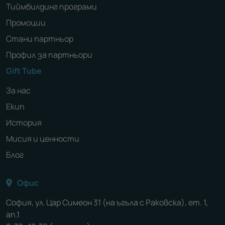
Тиймбилдинг програми
Промоции
Стани партньор
Профил за партньори
Gift Tube
За нас
Екип
История
Мисия и ценности
Блог
Офис
София, ул. Цар Симеон 31 (на ъгъла с Раковска), ет. 1,
ап.1