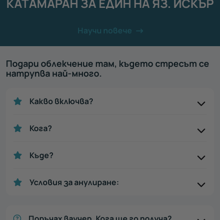
КАТАМАРАН ЗА ЕДИН НА ЯЗ. ИСКЪР
Научи повече
Подари облекчение там, където стресът се
натрупва най-много.
Какво включва?
Кога?
Къде?
Условия за анулиране:
Поръчах ваучер. Кога ще го получа?