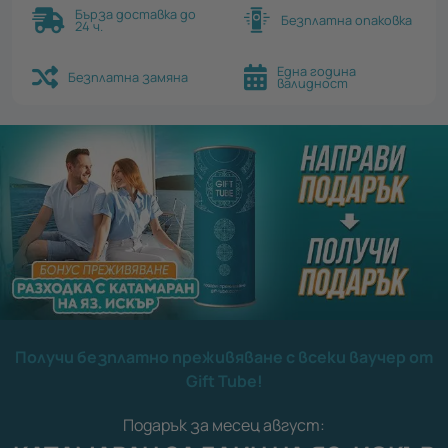
Бърза доставка до
Безплатна опаковка
24 ч.
Една година
Безплатна замяна
валидност
Получи безплатно преживяване с всеки ваучер от
Gift Tube!
Подарък за месец август: