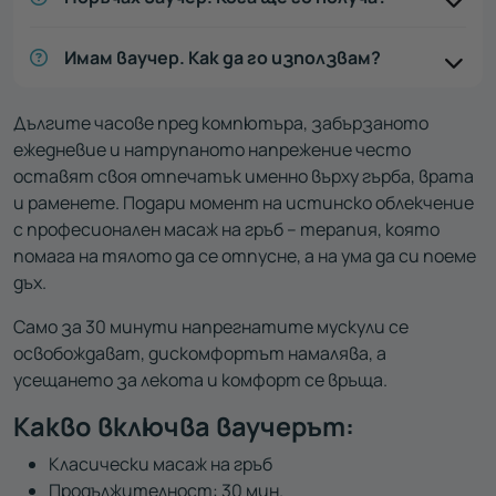
Имам ваучер. Как да го използвам?
Дългите часове пред компютъра, забързаното
ежедневие и натрупаното напрежение често
оставят своя отпечатък именно върху гърба, врата
и раменете. Подари момент на истинско облекчение
с професионален масаж на гръб – терапия, която
помага на тялото да се отпусне, а на ума да си поеме
дъх.
Само за 30 минути напрегнатите мускули се
освобождават, дискомфортът намалява, а
усещането за лекота и комфорт се връща.
Какво включва ваучерът:
Класически масаж на гръб
Продължителност: 30 мин.