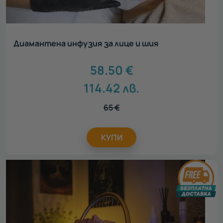
Диамантена инфузия за лице и шия
58.50
€
114.42
лв.
65
€
КУПИ