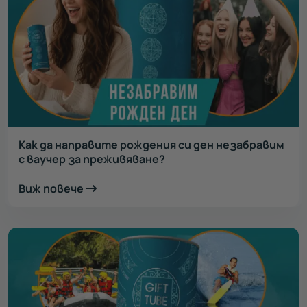
Как да направите рождения си ден незабравим
с ваучер за преживяване?
Виж повече