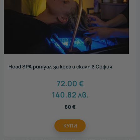
Head SPA ритуал за коса и скалп в София
72.00
€
140.82
лв.
80
€
КУПИ