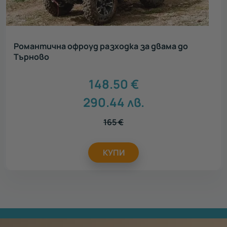
Романтична офроуд разходка за двама до
Търново
148.50
€
290.44
лв.
165
€
КУПИ