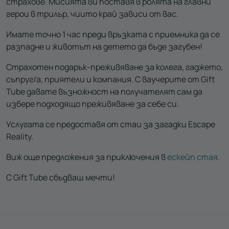
страхове. Мисията ви поставя в ролята на главни
герои в трилър, чиито край зависи от вас.
Имате точно 1 час преди връзката с приемника да се
разпадне и животът на детето да бъде загубен!
Страхотен подарък-преживяване за колега, гаджето,
съпруг/а, приятели и компания. С ваучерите от Gift
Tube давате възножност на получателят сам да
избере подходящо преживяване за себе си.
Услугата се предоставя от стаи за загадки Escape
Reality.
Виж още предложения за приключения в
ескейп стая
.
С Gift Tube сбъдваш мечти!