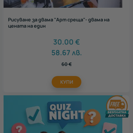
Рисуване за двама "Арт среща"- двама на
цената на един
30.00
€
58.67
лв.
60
€
КУПИ