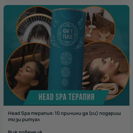
Head Spa терапия: 10 причини да (си) подариш
този ритуал
Виж повече