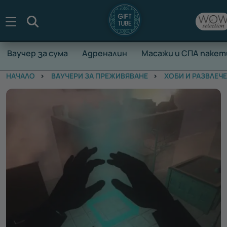
Търсене
Ваучер за сума
Адреналин
Масажи и СПА пакет
НАЧАЛО
ВАУЧЕРИ ЗА ПРЕЖИВЯВАНЕ
ХОБИ И РАЗВЛЕЧ