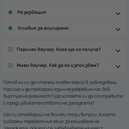
Резервация:
Условия за анулиране:
Поръчах ваучер. Кога ще го получа?
Имам ваучер. Как да го използвам?
Готов ли си да станеш главен герой в завлядяващ
трилър и да прекараш един незабравим час във
виртуална реалност? Ще успеете ли да се справите
с предизвикателството на загадката?
Ще си отговориш на всички тези въпрси, когато
събереш перфектния екип за решаване на
загадката, докато се забавлявате на макс!