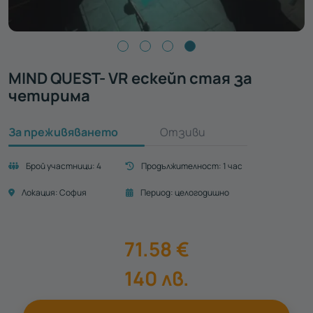
MIND QUEST- VR ескейп стая за
четирима
За преживяването
Отзиви
Брой участници:
4
Продължителност:
1 час
Локация:
София
Период:
целогодишно
71.58
€
140
лв.