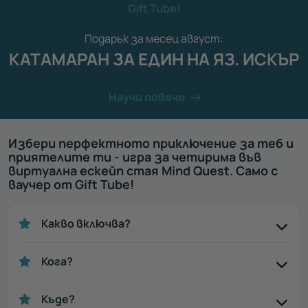
Gift Tube!
Подарък за месец август:
КАТАМАРАН ЗА ЕДИН НА ЯЗ. ИСКЪР
Научи повече
Избери перфектното приключение за теб и
приятелите ти - игра за четирима във
виртуална ескейп стая Mind Quest. Само с
ваучер от Gift Tube!
Какво включва?
Кога?
Къде?