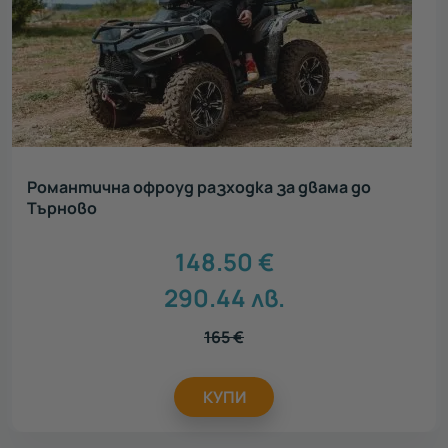
Романтична офроуд разходка за двама до
Търново
148.50
€
290.44
лв.
165
€
КУПИ