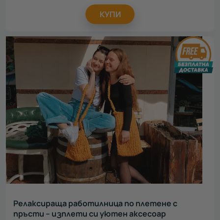
КУПИ
Релаксираща работилница по плетене с
пръсти – изплети си уютен аксесоар