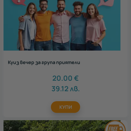
Куиз вечер за група приятели
20.00
€
39.12
лв.
КУПИ