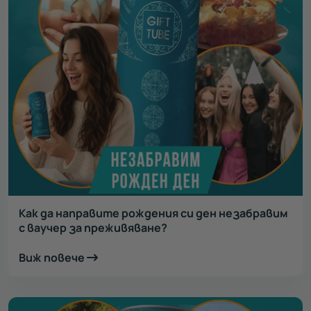
Как да направите рождения си ден незабравим
с ваучер за преживяване?
Виж повече