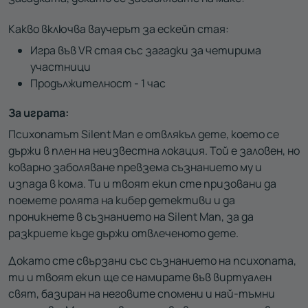
Какво включва ваучерът за ескейп стая:
Игра във VR стая със загадки за четирима
участници
Продължителност - 1 час
За играта:
Психопатът Silent Man е отвлякъл дете, което се
държи в плен на неизвестна локация. Той е заловен, но
коварно заболяване превзема съзнанието му и
изпада в кома. Ти и твоят екип сте призовани да
поемете ролята на кибер детективи и да
проникнете в съзнанието на Silent Man, за да
разкриете къде държи отвлеченото дете.
Докато сте свързани със съзнанието на психопата,
ти и твоят екип ще се намирате във виртуален
свят, базиран на неговите спомени и най-тъмни