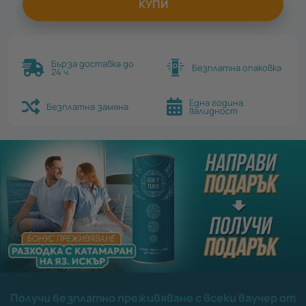
КУПИ
Бърза доставка до
Безплатна опаковка
24 ч.
Една година
Безплатна замяна
валидност
Получи безплатно преживяване с всеки ваучер от