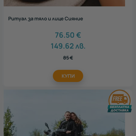
Ритуал за тяло и лице Сияние
76.50
€
149.62
лв.
85
€
КУПИ