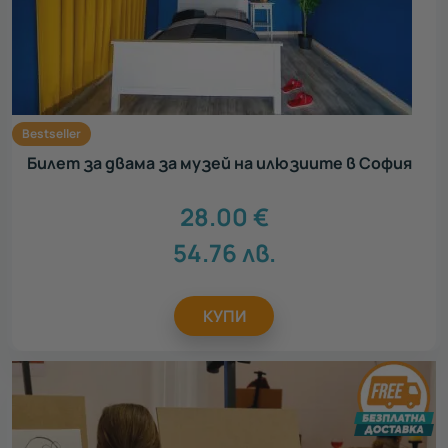
Акцент
Всички
Нестандартен подарък
36
Луксозен подарък
19
Сантиментален подарък
20
Bestseller
Ваучери за тиймбилдинг
4
Билет за двама за музей на илюзиите в София
Персонализирани подаръци
5
Персонализирани картички ЗА ТЕБ
3
28.00
€
Зимни преживявания
7
54.76
лв.
КУПИ