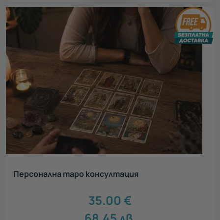
Персонална таро консултация
35.00
€
68.45
лв.