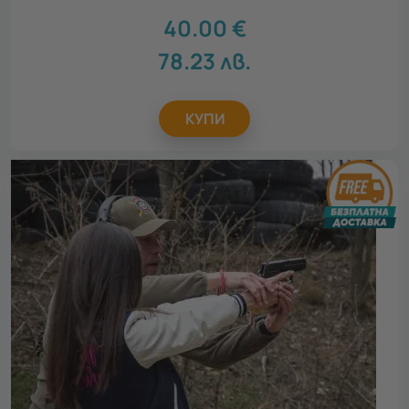
40.00
€
78.23
лв.
КУПИ