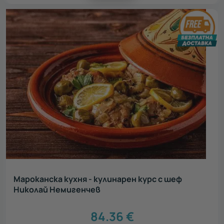
Мароканска кухня - кулинарен курс с шеф
Николай Немигенчев
84.36
€