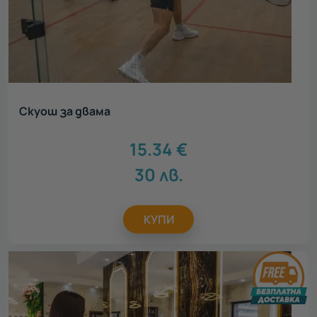
Скуош за двама
15.34
€
30
лв.
КУПИ