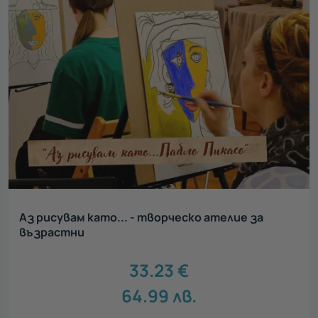
Аз рисувам като... - творческо ателие за
възрастни
33.23
€
64.99
лв.