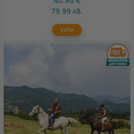
40.90
€
79.99
лв.
КУПИ