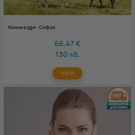
Конна езда - София
66.47
€
130
лв.
КУПИ