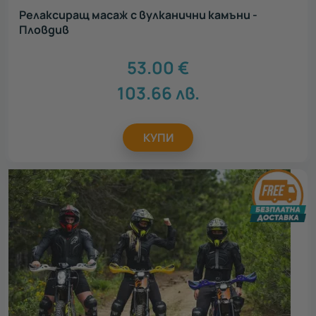
Релаксиращ масаж с вулканични камъни -
Пловдив
53.00
€
103.66
лв.
КУПИ