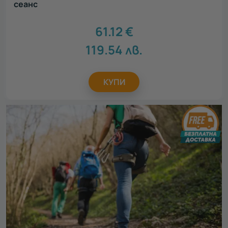
сеанс
61.12
€
119.54
лв.
КУПИ