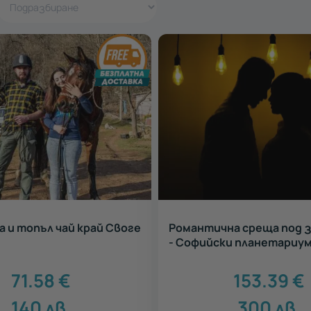
а и топъл чай край Своге
Романтична среща под 
- Софийски планетариу
71.58
€
153.39
€
140
лв.
300
лв.