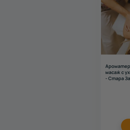
Ароматер
масаж с у
- Стара З