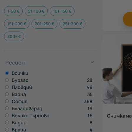
1-50 €
51-100 €
101-150 €
151-200 €
201-250 €
251-300 €
300+ €
Регион
Всички
Бургас
28
Пловдив
49
Варна
35
София
368
Благоевград
19
Велико Търново
16
Снимка на
Видин
8
Враца
4