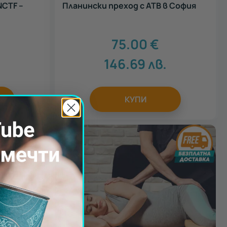
NCTF –
Планински преход с АТВ в София
75.00
€
146.69
лв.
КУПИ