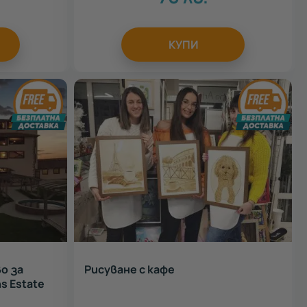
КУПИ
о за
Рисуване с кафе
s Estate