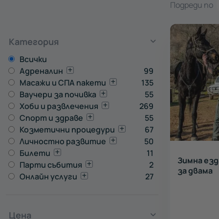
Подреди по
Категория
Всички
Адреналин
99
Масажи и СПА пакети
135
Ваучери за почивка
55
Хоби и развлечения
269
Спорт и здраве
55
Козметични процедури
67
Личностно развитие
50
Билети
11
Зимна езд
Парти събития
2
за двама
Онлайн услуги
27
Цена