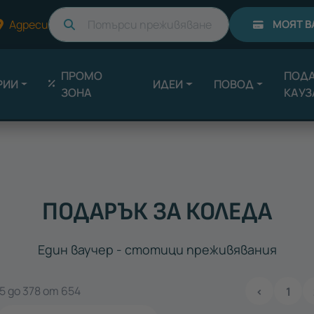
Търси
Адреси
МОЯТ В
ПРОМО
ПОДА
РИИ
ИДЕИ
ПОВОД
ЗОНА
КАУЗ
ПОДАРЪК ЗА КОЛЕДА
Един ваучер - стотици преживявания
 до 378 от 654
‹
1