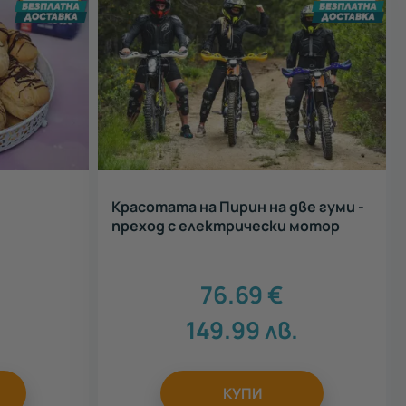
Красотата на Пирин на две гуми -
преход с електрически мотор
76.69
€
149.99
лв.
КУПИ