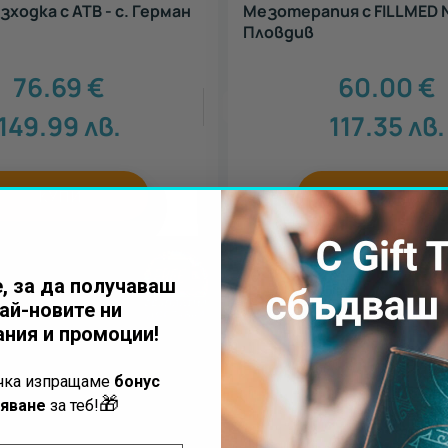
ходка с АТВ - с. Герман
Мезотерапия с FILLMED 
Пловдив
76.69
€
60.00
€
5
149.99
лв.
117.35
лв.
КУПИ
КУПИ
, за да получаваш
ай-новите ни
ния и промоции!
ъчка изпращаме
бонус
🎁
яване
за теб!