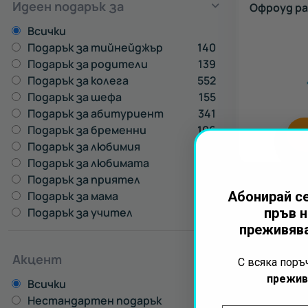
Идеен подарък за
Офроуд раз
Всички
Подарък за тийнейджър
140
Подарък за родители
139
Подарък за колега
552
Подарък за шефа
155
Подарък за абитуриент
341
Подарък за бременни
106
Подарък за любимия
424
Подарък за любимата
558
Подарък за приятел
561
Подарък за мама
463
Абонирай се
Подарък за учител
390
пръв н
преживява
Акцент
С всяка пор
прежив
Всички
Нестандартен подарък
36