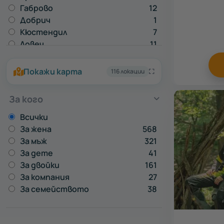
Габрово
12
Добрич
1
Кюстендил
7
Ловеч
11
Монтана
1
Пазарджик
6
Покажи карта
116 локации
Перник
2
Плевен
2
За кого
Разград
1
Русе
20
Всички
Силистра
1
За жена
568
Сливен
2
За мъж
321
Смолян
3
За дете
41
Стара Загора
16
За двойки
161
Търговище
2
За компания
27
Шумен
1
За семейството
38