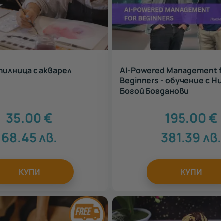
илница с акварел
AI-Powered Management f
Beginners - обучение с Н
Богой Богданови
35.00
€
195.00
€
68.45
лв.
381.39
лв
КУПИ
КУПИ