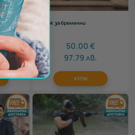
и - Art of
Масаж за бременни
50.00
€
5
97.79
лв.
КУПИ