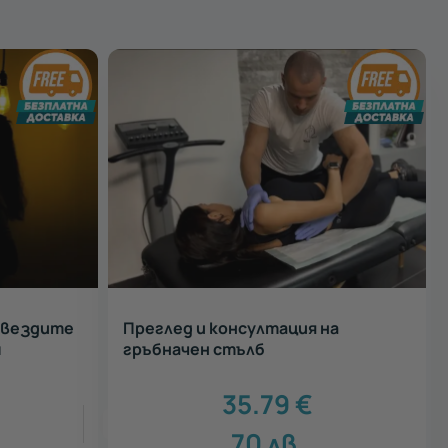
звездите
Преглед и консултация на
м
гръбначен стълб
35.79
€
5
70
лв.