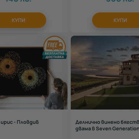
КУПИ
КУПИ
 ирис - Пловдив
Делнично винено бягств
двама в Seven Generation