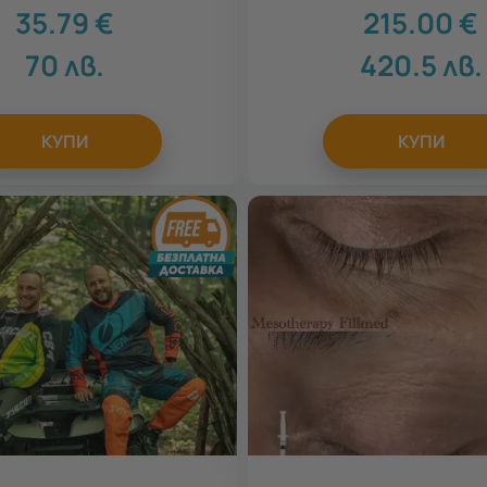
35.79
€
215.00
€
70
лв.
420.5
лв.
КУПИ
КУПИ