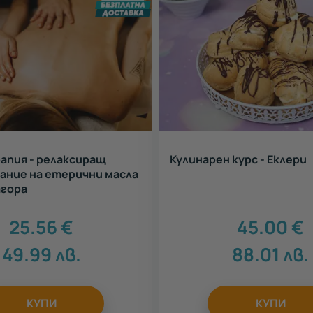
апия - релаксиращ
Кулинарен курс - Еклери
хание на етерични масла
агора
25.56
€
45.00
€
49.99
лв.
88.01
лв.
КУПИ
КУПИ