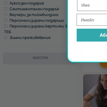
Луксозен подарък
19
Сантиментален подарък
20
Ваучери за тиймбилдинг
4
Работилни
Персонализирани подаръци
5
кука
Персонализирани картички ЗА
3
ТЕБ
Аб
Зимни преживявания
7
ФИЛТРИ