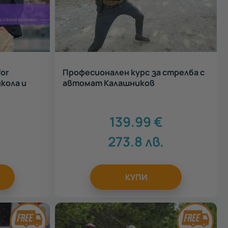
or
Професионален курс за стрелба с
икола и
автомат Калашников
139.99
€
.
273.8
лв.
КУПИ