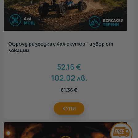
Офроуд разходка с 4х4 скутер - избор от
локации
52.16
€
102.02
лв.
61.36
€
КУПИ