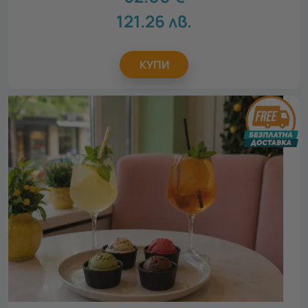
121.26
лв.
Покажи карта
116 локации
За кого
КУПИ
Всички
За жена
4
За мъж
4
За двойки
2
Повод
Всички
Рожден ден
4
Св. Валентин
4
Осми март
3
Юбилей
1
Имен ден
4