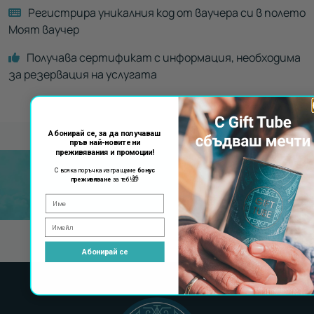
Регистрира уникалния код от ваучера си в полето
Моят ваучер
Получава сертификат с информация, необходима
за резервация на услугата
Абонирай се, за да получаваш
пръв най-новите ни
преживявания и промоции!
С всяка поръчка изпращаме
бонус
🎁
преживяване
за теб!
Абонирай се