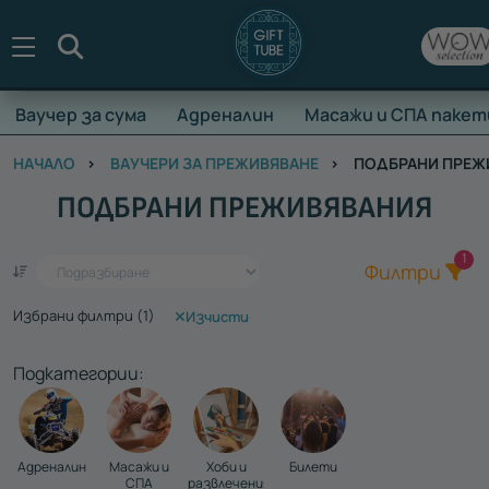
Търсене
Ваучер за сума
Адреналин
Масажи и СПА пакет
НАЧАЛО
ВАУЧЕРИ ЗА ПРЕЖИВЯВАНЕ
ПОДБРАНИ ПРЕЖ
ПОДБРАНИ ПРЕЖИВЯВАНИЯ
Общ
1
Един ваучер - стотици преживявания
Филтри
Избрани филтри (
1
)
Изчисти
Подкатегории:
Адреналин
Масажи и
Хоби и
Билети
СПА
развлечения