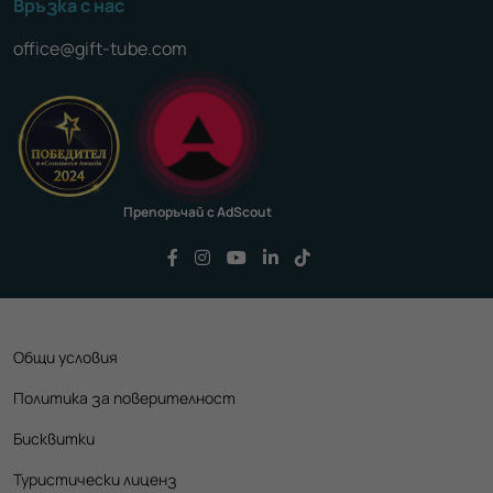
Връзка с нас
office@gift-tube.com
Препоръчай с AdScout
Последвайте ни във Facebook
Последвайте ни във Instagram
Последвайте ни във YouTu
Последвайте ни във Li
Последвайте ни във
Общи условия
Политика за поверителност
Бисквитки
Туристически лиценз