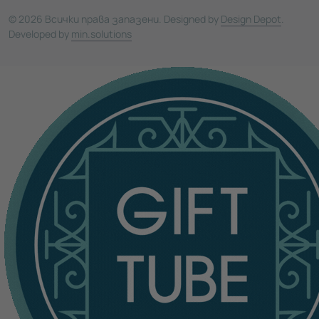
© 2026 Всички права запазени. Designed by
Design Depot
.
Developed by
min.solutions