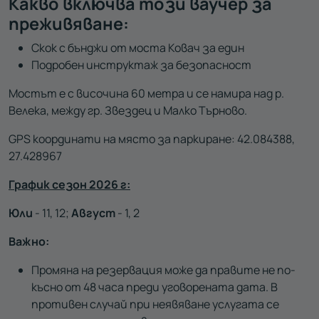
Какво включва този ваучер за
преживяване:
Скок с бънджи от моста Ковач за един
Подробен инструктаж за безопасност
Мостът е с височина 60 метра и се намира над р.
Велека, между гр. Звездец и Малко Търново.
GPS координати на място за паркиране: 42.084388,
27.428967
График сезон 2026 г:
Юли
- 11, 12;
Август
- 1, 2
Важно:
Промяна на резервация може да правите не по-
късно от 48 часа преди уговорената дата. В
противен случай при неявяване услугата се