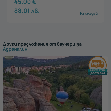
45.00
€
88.01
лв.
Разгледай >
Други предложения от ваучери за
Адреналин
: