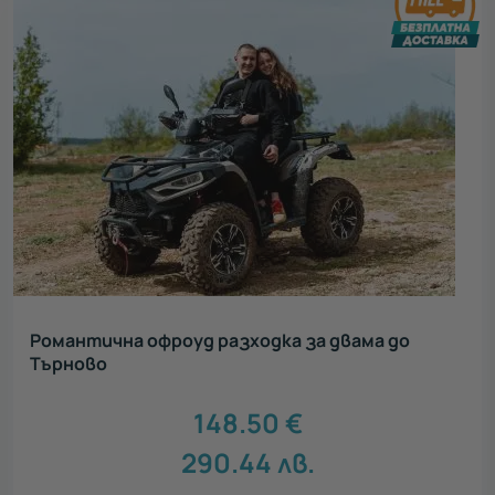
Романтична офроуд разходка за двама до
Търново
148.50
€
290.44
лв.