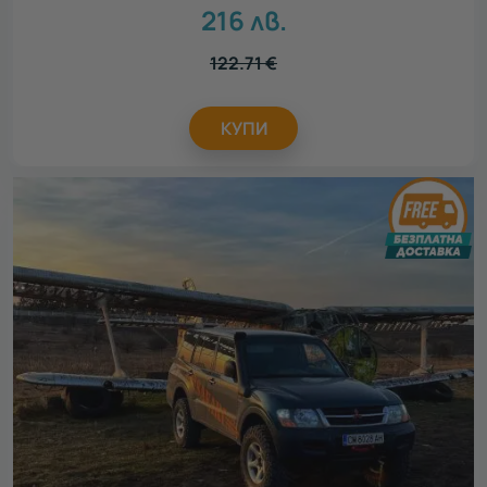
216
лв.
122.71
€
КУПИ