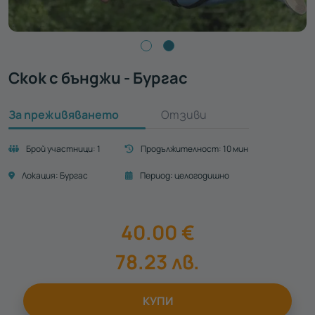
Скок с бънджи - Бургас
За преживяването
Отзиви
Брой участници:
1
Продължителност:
10 мин
Локация:
Бургас
Период:
целогодишно
40.00
€
78.23
лв.
КУПИ