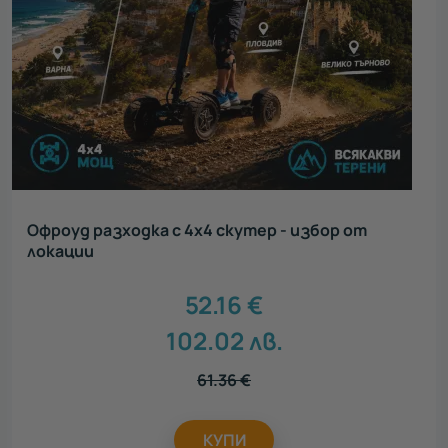
Офроуд разходка с 4х4 скутер - избор от
локации
52.16
€
102.02
лв.
61.36
€
КУПИ