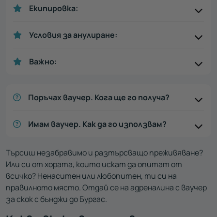
Екипировка:
Условия за анулиране:
Важно:
Поръчах ваучер. Кога ще го получа?
Имам ваучер. Как да го използвам?
Търсиш незабравимо и разтърсващо преживяване?
Или си от хората, които искат да опитат от
всичко? Ненаситен или любопитен, ти си на
правилното място. Отдай се на адреналина с ваучер
за скок с бънджи до Бургас.