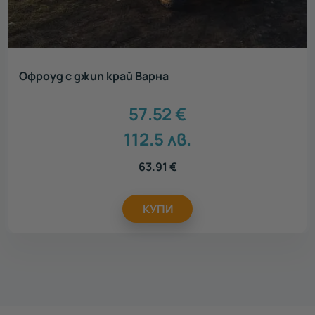
Офроуд с джип край Варна
57.52
€
112.5
лв.
63.91
€
КУПИ