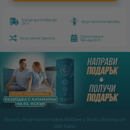
Бърза доставка до
Безплатна опаковка
24 ч.
Една година
Безплатна замяна
валидност
Получи безплатно преживяване с всеки ваучер от
Gift Tube!