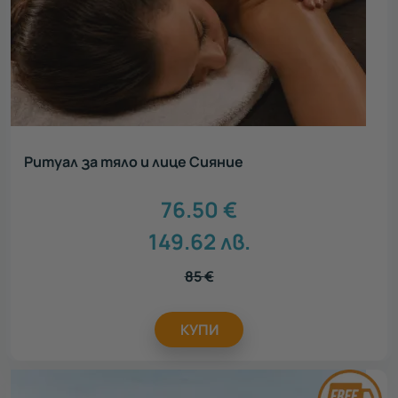
Ритуал за тяло и лице Сияние
76.50
€
149.62
лв.
85
€
КУПИ