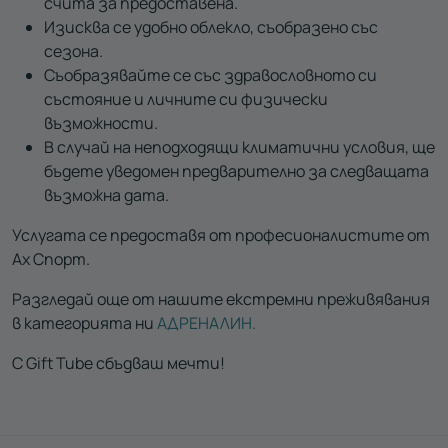
счита за предоставена.
Изисква се удобно облекло, съобразено със
сезона.
Съобразявайте се със здравословното си
състояние и личните си физически
възможности.
В случай на неподходящи климатични условия, ще
бъдете уведомен предварително за следващата
възможна дата.
Услугата се предоставя от професионалистите от
Ах Спорт.
Разгледай още от нашите екстремни преживявания
в категорията ни
АДРЕНАЛИН.
С Gift Tube сбъдваш мечти!