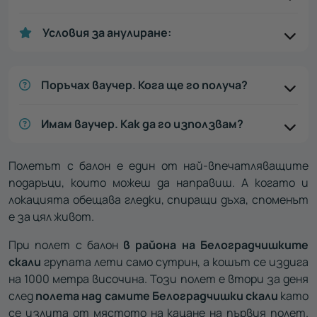
Условия за анулиране:
Поръчах ваучер. Кога ще го получа?
Имам ваучер. Как да го използвам?
Полетът с балон е един от най-впечатляващите
подаръци, които можеш да направиш. А когато и
локацията обещава гледки, спиращи дъха, споменът
е за цял живот.
При полет с балон
в района на Белоградчишките
скали
групата лети само сутрин, а кошът се издига
на 1000 метра височина. Този полет е втори за деня
след
полета над самите Белоградчишки скали
като
се излита от мястото на кацане на първия полет.