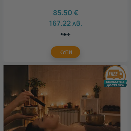
85.50
€
167.22
лв.
95
€
КУПИ