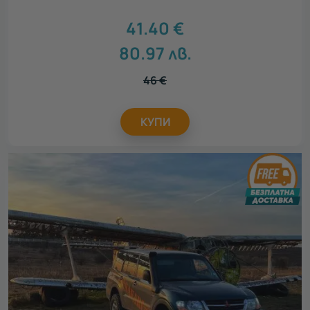
41.40
€
80.97
лв.
46
€
КУПИ