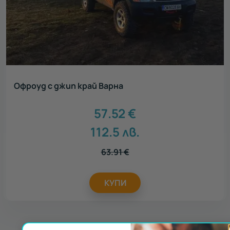
Офроуд с джип край Варна
57.52
€
112.5
лв.
63.91
€
КУПИ