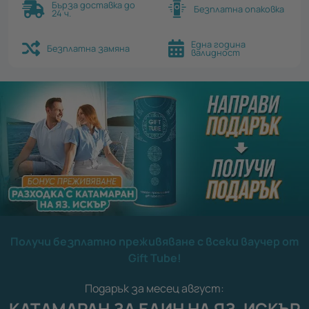
Бърза доставка до
Безплатна опаковка
24 ч.
Една година
Безплатна замяна
валидност
Получи безплатно преживяване с всеки ваучер от
Gift Tube!
Подарък за месец август:
КАТАМАРАН ЗА ЕДИН НА ЯЗ. ИСКЪР