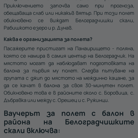
Приключението започва само при прогноза,
обещаваща слаб или никакъв вятър. При този полет
обикновено се виждат Белоградчишки скали,
Рабишкото езеро и р. Дунав.
Каква е организацията за полета?
Пасажерите пристигат на Панаирището - поляна,
която се намира в самия център на Белоградчик. На
мястото могат да наблюдават подготовката на
балона за първия му полет. Следва пътуване на
групата с джип до мястото на междинно кацане, за
да се качат в балона за своя 30-минутен полет.
Обикновено това е в районите около с. Боровица, с.
Дъбравка или между с. Орешец и с. Ружинци.
Ваучерът за полет с балон в
района на Белоградчишките
скали включва: