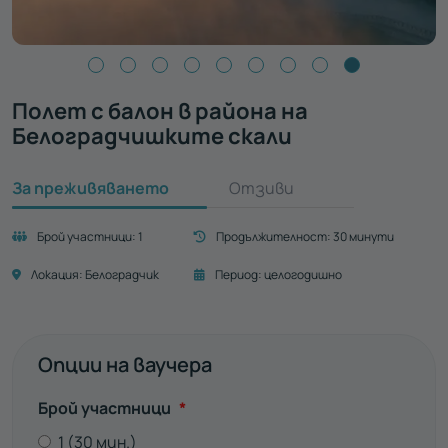
Полет с балон в района на
Белоградчишките скали
За преживяването
Отзиви
Брой участници:
1
Продължителност:
30 минути
Локация:
Белоградчик
Период:
целогодишно
Опции на ваучера
Задължително
Брой участници
*
1 (30 мин.)