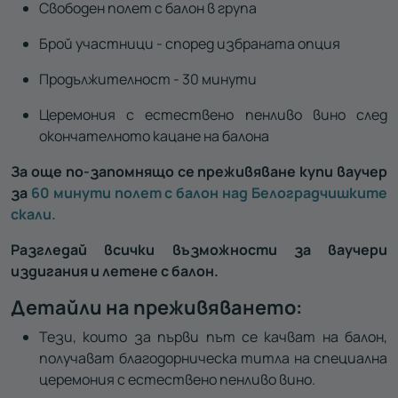
Свободен полет с балон в група
Брой участници - според избраната опция
Продължителност - 30 минути
Церемония с естествено пенливо вино след
окончателното кацане на балона
За още по-запомнящо се преживяване купи ваучер
за
60 минути полет с балон над Белоградчишките
скали.
Разгледай всички възможности за ваучери
издигания и летене с балон.
Детайли на преживяването:
Тези, които за първи път се качват на балон,
получават благодорническа титла на специална
церемония с естествено пенливо вино.