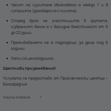
Часът на излитане обикновено е между 7 и 8
сутринта (договаря се с пилота).
Според броя на участниците в групата,
избраният балон е с валидна вместимост от 6
до 22 души.
Преживяването не е подходящо за деца под 6
години.
Лети се целогодишно.
Щастливи приземявания!
Услугата се предоставя от Приключенски център –
Белоградчик
Научи повече