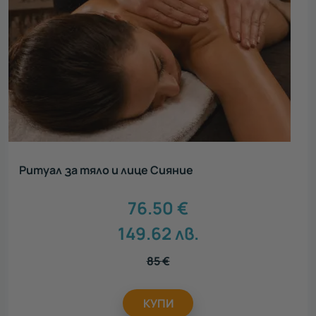
Ритуал за тяло и лице Сияние
76.50
€
149.62
лв.
85
€
КУПИ