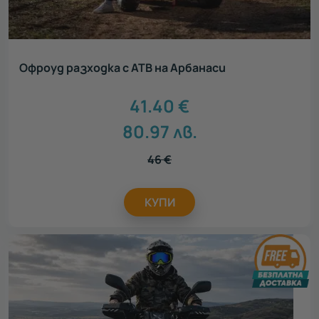
Офроуд разходка с АТВ на Арбанаси
41.40
€
80.97
лв.
46
€
КУПИ