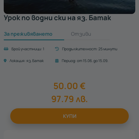
Урок по водни ски на яз. Батак
За преживяването
Отзиви
Брой участници:
1
Продължителност:
25 минути
Локация:
яз. Батак
Период:
от 15.06. до 15.09.
50.00
€
97.79
лв.
КУПИ