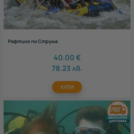
Рафтинг по Струма
40.00
€
78.23
лв.
КУПИ