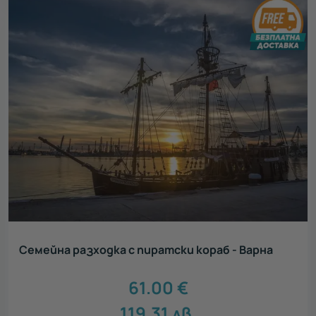
Семейна разходка с пиратски кораб - Варна
61.00
€
119.31
лв.