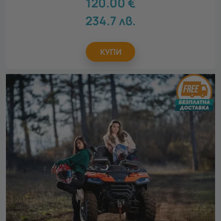
120.00
€
234.7
лв.
КУПИ