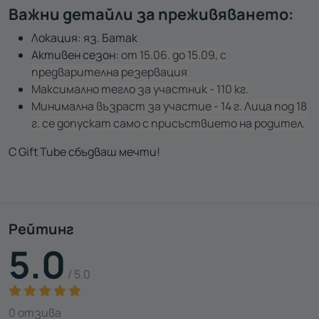
Важни детайли за преживяването:
Локация: яз. Батак
Активен сезон:
от 15.06. до 15.09, с
предварителна резервация
Максимално тегло за участник - 110 кг.
Минимална възраст за участие - 14 г. Лица под 18
г. се допускат само с присъствието на родител.
С Gift Tube сбъдваш мечти!
Рейтинг
5.0
/ 5.0
0 отзива