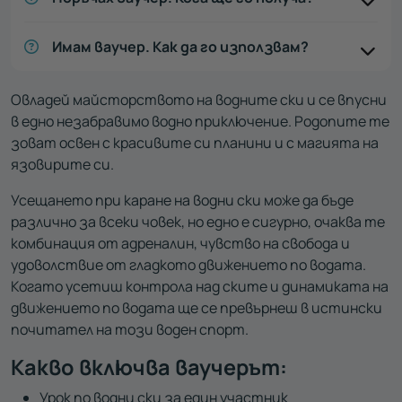
Имам ваучер. Как да го използвам?
Овладей майсторството на водните ски и се впусни
в едно незабравимо водно приключение. Родопите те
зоват освен с красивите си планини и с магията на
язовирите си.
Усещането при каране на водни ски може да бъде
различно за всеки човек, но едно е сигурно, очаква те
комбинация от адреналин, чувство на свобода и
удоволствие от гладкото движението по водата.
Когато усетиш контрола над ските и динамиката на
движението по водата ще се превърнеш в истински
почитател на този воден спорт.
Какво включва ваучерът:
Урок по водни ски за един участник