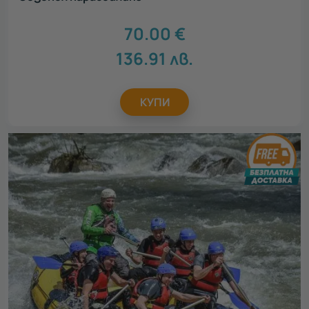
70.00
€
136.91
лв.
КУПИ