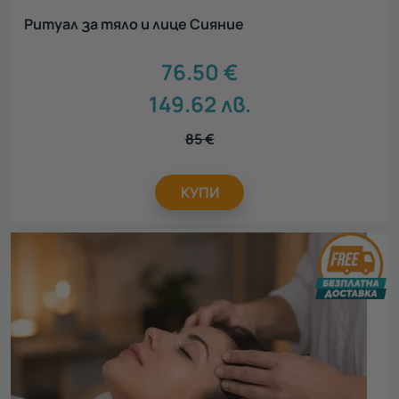
Ритуал за тяло и лице Сияние
76.50
€
149.62
лв.
85
€
КУПИ