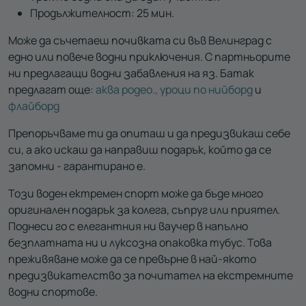
Продължителност: 25 мин.
Може да съчетаеш почивката си във Велинград с
едно или повече водни приключения. С партньорите
ни предлагащи водни забавления на яз. Батак
предлагат още:
аква родео.,
уроци по нийборд
и
флайборд
Препоръчваме ти да опиташ и да предизвикаш себе
си, а ако искаш да направиш подарък, който да се
запомни - гарантирано е.
Този воден ектремен спорт може да бъде много
оригинален подарък за колега, съпруг или приятел.
Поднеси го с елегантния ни ваучер в напълно
безплатната ни и луксозна опаковка тубус. Това
преживяване може да се превърне в най-якото
предизвикателство за почитател на екстремните
водни спортове.