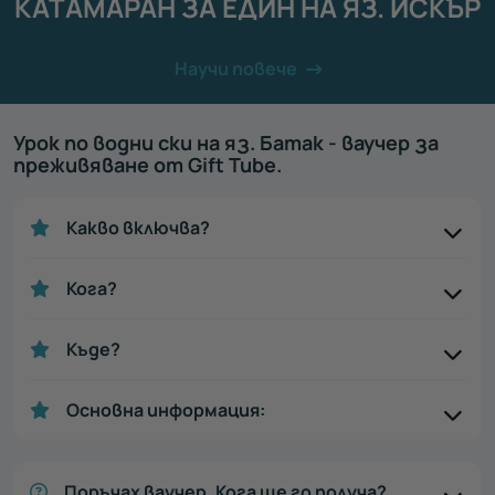
КАТАМАРАН ЗА ЕДИН НА ЯЗ. ИСКЪР
Научи повече
Урок по водни ски на яз. Батак - ваучер за
преживяване от Gift Tube.
Какво включва?
Кога?
Къде?
Основна информация:
Поръчах ваучер. Кога ще го получа?