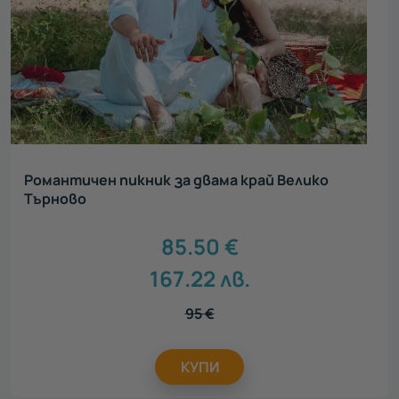
Романтичен пикник за двама край Велико
Търново
85.50
€
167.22
лв.
95
€
КУПИ