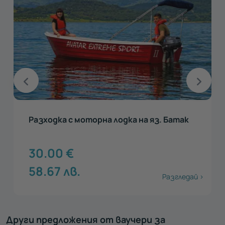
Разходка с моторна лодка на яз. Батак
30.00
€
58.67
лв.
Разгледай >
Други предложения от ваучери за