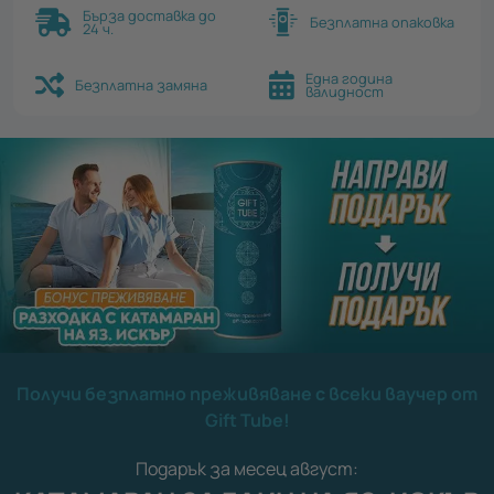
Бърза доставка до
Безплатна опаковка
24 ч.
Една година
Безплатна замяна
валидност
Получи безплатно преживяване с всеки ваучер от
Gift Tube!
Подарък за месец август: