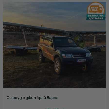
Офроуд с джип край Варна