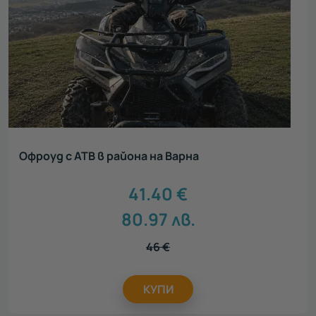
Офроуд с АТВ в района на Варна
41.40
€
80.97
лв.
46
€
КУПИ