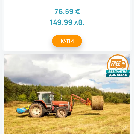
Имен ден
2
Коледа
76.69
€
2
Ергенско парти
2
149.99
лв.
Идеен подарък за
КУПИ
Всички
Подарък за тийнейджър
1
Подарък за колега
2
Подарък за абитуриент
2
Подарък за любимия
2
Подарък за приятел
2
Всички
Нестандартен
подарък