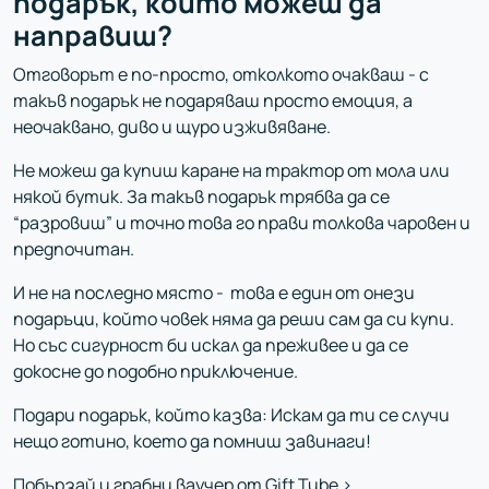
подарък, който можеш да
направиш?
Отговорът е по-просто, отколкото очакваш - с
такъв подарък не подаряваш просто емоция, а
неочаквано, диво и щуро изживяване.
Не можеш да купиш каране на трактор от мола или
някой бутик. За такъв подарък трябва да се
“разровиш” и точно това го прави толкова чаровен и
предпочитан.
И не на последно място - това е един от онези
подаръци, който човек няма да реши сам да си купи.
Но със сигурност би искал да преживее и да се
докосне до подобно приключение.
Подари подарък, който казва: Искам да ти се случи
нещо готино, което да помниш завинаги!
Побързай и грабни ваучер от Gift Tube >