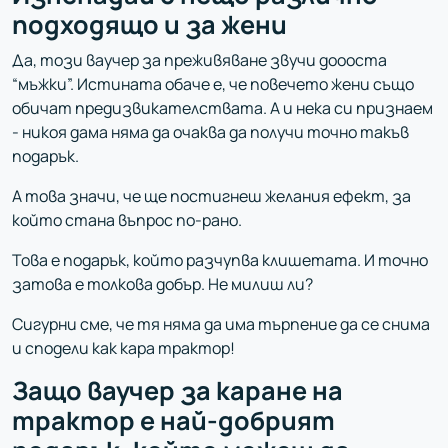
подходящо и за жени
Да, този ваучер за преживяване звучи доооста
“мъжки”. Истината обаче е, че повечето жени също
обичат предизвикателствата. А и нека си признаем
- никоя дама няма да очаква да получи точно такъв
подарък.
А това значи, че ще постигнеш желания ефект, за
който стана въпрос по-рано.
Това е подарък, който разчупва клишетата. И точно
затова е толкова добър. Не милиш ли?
Сигурни сме, че тя няма да има търпение да се снима
и сподели как кара трактор!
Защо ваучер за каране на
трактор е най-добрият