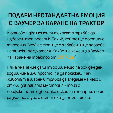
ПОДАРИ НЕСТАНДАРТНА ЕМОЦИЯ
С ВАУЧЕР ЗА КАРАНЕ НА ТРАКТОР
И отново идва моментът, когато трябва да
избереш топ подарък. Такъв, който ще постигне
търсения “уоу” ефект, ще е забавен и ще зарадва
истински получателя. Какво ще кажеш за ваучер
за каране на трактор от
Gift Tube
?
Няма значение дали търсиш нещо за рожден ден,
годишнина или просто, за да покажеш, чеу
животът е шарен и трябва да гледаме на него и
откъм забавната му страна - това е
перфектният избор, ако искаш да подариш нещо
различно, щуро и истински запомнящо се.