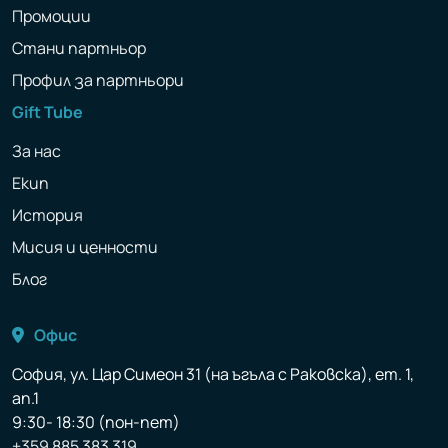
Промоции
Стани партньор
Профил за партньори
Gift Tube
За нас
Екип
История
Мисия и ценности
Блог
Офис
София, ул. Цар Симеон 31 (на ъгъла с Раковска), ет. 1,
ап.1
9:30- 18:30 (пон-пет)
+359 885 383 319