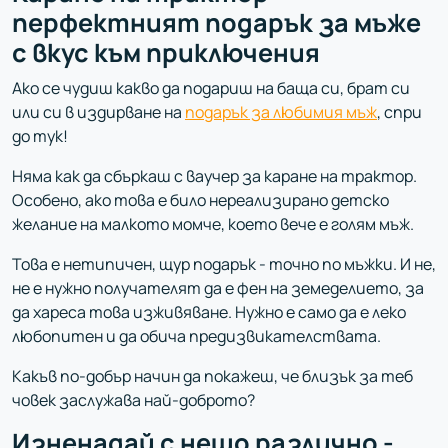
перфектният подарък за мъже
с вкус към приключения
Ако се чудиш какво да подариш на баща си, брат си
или си в издирване на
подарък за любимия мъж
, спри
до тук!
Няма как да сбъркаш с ваучер за каране на трактор.
Особено, ако това е било нереализирано детско
желание на малкото момче, което вече е голям мъж.
Това е нетипичен, щур подарък - точно по мъжки. И не,
не е нужно получателят да е фен на земеделието, за
да хареса това изживяване. Нужно е само да е леко
любопитен и да обича предизвикателствата.
Какъв по-добър начин да покажеш, че близък за теб
човек заслужава най-доброто?
Изненадай с нещо различно -