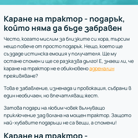
Каране на трактор - подарък,
който няма да бъде забравен
Често, когато мислим за близките си хора, търсим
нещо повече от просто подарък. Нещо, което ще
създаде истинска емоция у получателя. Ще му
остане спомен и ще се разказва дълго! Е, знаеш ли, че
каране на трактор не е обикновено
адреналин
преживяване?
Това е забавление, изненада и провокация, събрани в
един необичаен, но впечатляващ жест.
Затова подари на любим човек вълнуващо
приключение зад волана на мощен трактор. Защото
най-хубавите подаръци не са вещи, а спомени!
Каране на трактор -