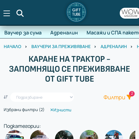
Търсене
Ваучер за сума
Адреналин
Масажи и СПА пакет
НАЧАЛО
ВАУЧЕРИ ЗА ПРЕЖИВЯВАНЕ
АДРЕНАЛИН
КАРАНЕ НА ТРАКТОР -
ЗАПОМНЯЩО СЕ ПРЕЖИВЯВАНЕ
ОТ GIFT TUBE
Общ
2
Един ваучер - стотици преживявания
Филтри
Избрани филтри (
2
)
Изчисти
Подкатегории: