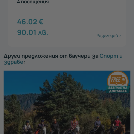
4 посещения
46.02
€
90.01
лв.
Разгледай >
Други предложения от ваучери за
Спорт и
здраве
: