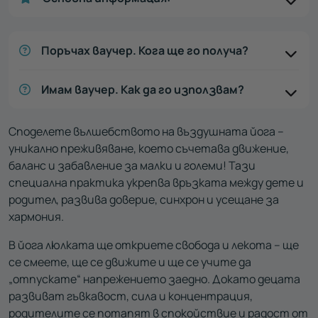
Поръчах ваучер. Кога ще го получа?
Имам ваучер. Как да го използвам?
Споделете вълшебството на въздушната йога –
уникално преживяване, което съчетава движение,
баланс и забавление за малки и големи! Тази
специална практика укрепва връзката между дете и
родител, развива доверие, синхрон и усещане за
хармония.
В йога люлката ще откриете свобода и лекота – ще
се смеете, ще се движите и ще се учите да
„отпускате“ напрежението заедно. Докато децата
развиват гъвкавост, сила и концентрация,
родителите се потапят в спокойствие и радост от