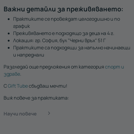
Важни детайли за преживяването:
Практиките се провеждат целогодишно и по
график
Преживяването е подходящо за деца на 4 г.
Локация: гр. София, бул "Черни връх" 51 Г
Практиките са подходящи за напълно начинаещи
и напреднали
Разгледай още предложения от категория
спорт и
здраве
.
С
Gift Tube
сбъдваш мечти!
Виж повече за практиката:
Научи повече