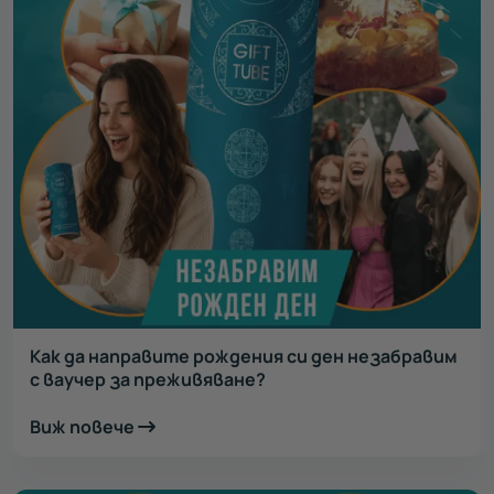
Как да направите рождения си ден незабравим
с ваучер за преживяване?
Виж повече