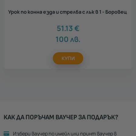
Урок по конна езда и стрелба с лък в 1 - Боровец
51.13
€
100
лв.
КУПИ
КАК ДА ПОРЪЧАМ ВАУЧЕР ЗА ПОДАРЪК?
Избери ваучер по имейл или принт ваучер в