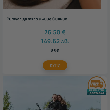
Ритуал за тяло и лице Сияние
76.50
€
149.62
лв.
85
€
КУПИ