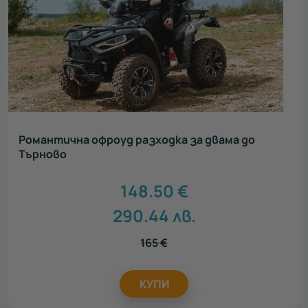
Романтична офроуд разходка за двама до
Търново
148.50
€
290.44
лв.
165
€
КУПИ