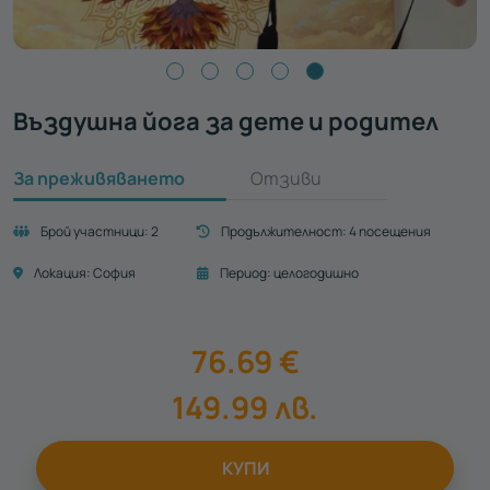
Въздушна йога за дете и родител
За преживяването
Отзиви
Брой участници:
2
Продължителност:
4 посещения
Локация:
София
Период:
целогодишно
76.69
€
149.99
лв.
КУПИ