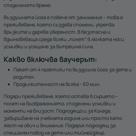
споделеното време.
Въздушната йога е повече от занимание – това е
преживяване, което създава спомени, укрепва
връзките и дарява увереност. В безопасна и
вдъхновяваща среда всеки „полет“ в люлката носи
усмивки и усещане за вътрешна сила.
Какво включва ваучерът:
Пакет от 4 практики по въздушна йога за дете и
родител
Продължителност на всяка - 60 мин.
Подари преживяване, което остава в сърцето –
полет на въображението, споделени усмивки и
моменти на близост. Подходящо и за Коледа,
завършване на учебната година или просто като
жест на обич и внимание. Подарък подходящ за
специален повод на дете или тийнейджър.