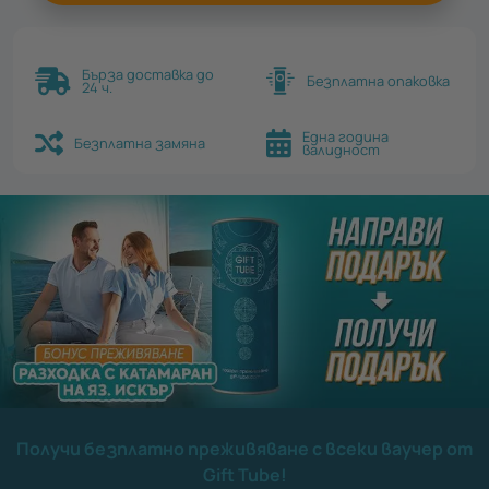
Бърза доставка до
Безплатна опаковка
24 ч.
Една година
Безплатна замяна
валидност
Получи безплатно преживяване с всеки ваучер от
Gift Tube!