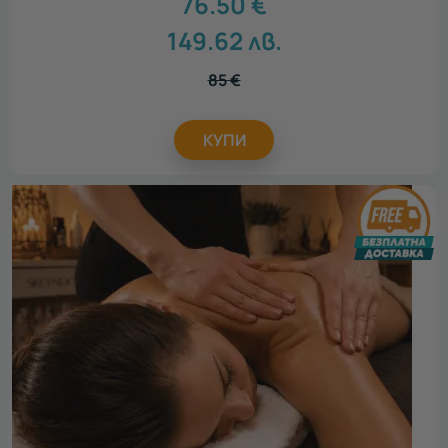
76.50
€
149.62
лв.
85
€
КУПИ