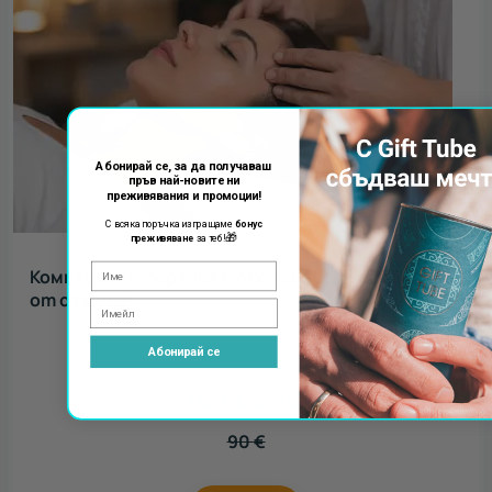
Абонирай се, за да получаваш
пръв най-новите ни
преживявания и промоции!
С всяка поръчка изпращаме
бонус
🎁
преживяване
за теб!
Комплексна терапия с Аксес Барс - освободи се
от стреса
76.50
€
Абонирай се
149.62
лв.
90
€