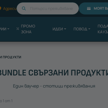
Търси
Адреси
МОЯТ В
ПРОМО
ПОДА
РИИ
ИДЕИ
ПОВОД
ЗОНА
КАУЗ
И ПРОДУКТИ
BUNDLE СВЪРЗАНИ ПРОДУКТ
Един ваучер - стотици преживявания
 1 от 1