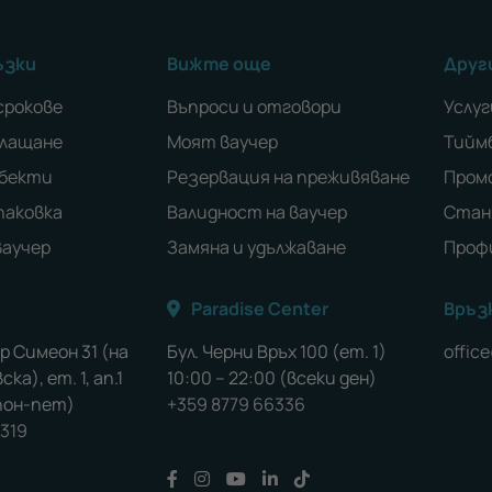
ъзки
Вижте още
Друг
срокове
Въпроси и отговори
Услуг
плащане
Моят ваучер
Тийм
обекти
Резервация на преживяване
Пром
паковка
Валидност на ваучер
Стан
ваучер
Замяна и удължаване
Проф
Paradise Center
Връзк
ар Симеон 31 (на
Бул. Черни Връх 100 (ет. 1)
offic
ка), ет. 1, ап.1
10:00 – 22:00 (всеки ден)
(пон-пет)
+359 8779 66336
 319
Последвайте ни във Facebook
Последвайте ни във Instagram
Последвайте ни във YouTu
Последвайте ни във Li
Последвайте ни във