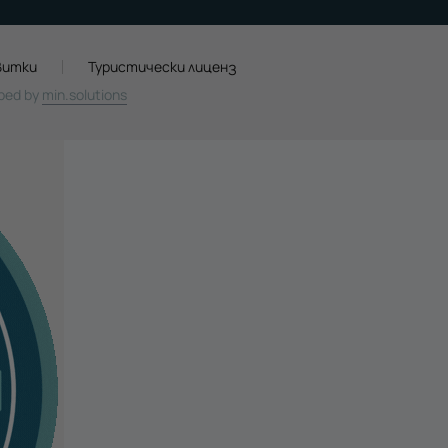
витки
Туристически лиценз
oped by
min.solutions