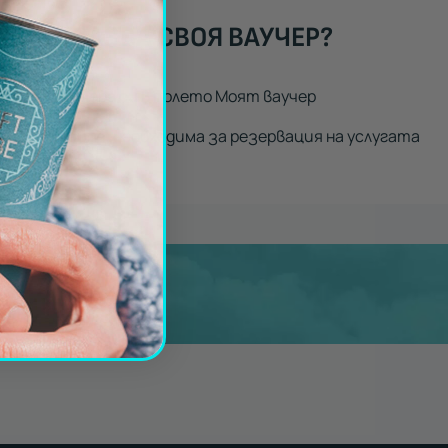
Т ИЗПОЛЗВА СВОЯ ВАУЧЕР?
код от ваучера си в полето Моят ваучер
 информация, необходима за резервация на услугата