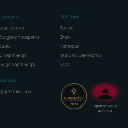
и услуги
Gift Tube
и за фирми
За нас
билдинг програми
Екип
оции
История
и партньор
Мисия и ценности
ил за партньори
Блог
а с нас
e@gift-tube.com
Препоръчай с
AdScout
be
nkedIn
 LinkedIn