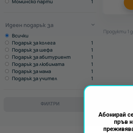
Моминско парти
1
Идеен подарък за
Продукти 1 до
Всички
Подарък за колега
1
Подарък за шефа
1
Подарък за абитуриент
1
Подарък за любимата
1
Подарък за мама
1
Подарък за учител
1
ФИЛТРИ
Абонирай се
пръв н
преживява