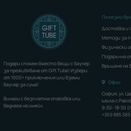
Полезни вр
Доставка и 
Методи за 
Физически 
Подаръчна о
Подари спомен вместо вещи с ваучер
Връщане на 
за преживяване от Gift Tube! Избери
от 1000+ приключения или вземи
Офис
ваучер за сума!
София, ул. Ц
Винаги с безплатна опаковка или
ъгъла с Раковс
веднага на имейл.
9:30- 18:30 
+359 885 383