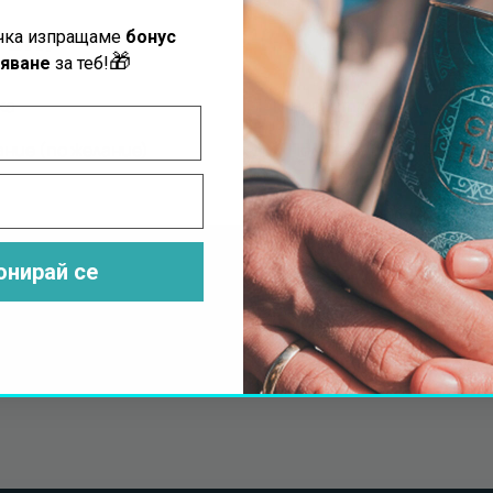
РЪК?
КАК ПОЛУЧАТЕЛЯ
ъчка изпращаме
бонус
🎁
яване
за теб!
ка
Регистрира уникалния 
ание (по желание)
Получава сертификат с
онирай се