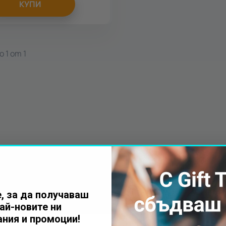
КУПИ
 1 от 1
, за да получаваш
ай-новите ни
ния и промоции!