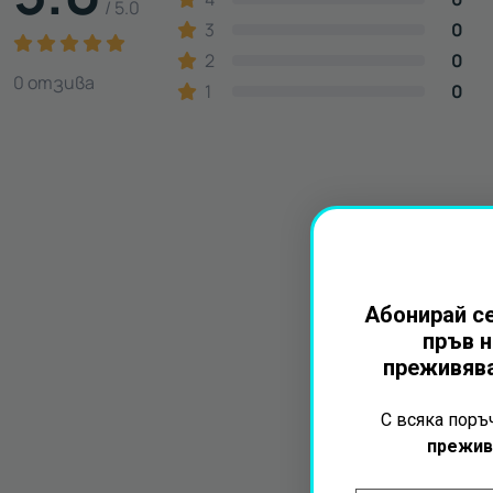
/ 5.0
3
0
2
0
0 отзива
1
0
Абонирай се
пръв н
преживява
С всяка пор
прежив