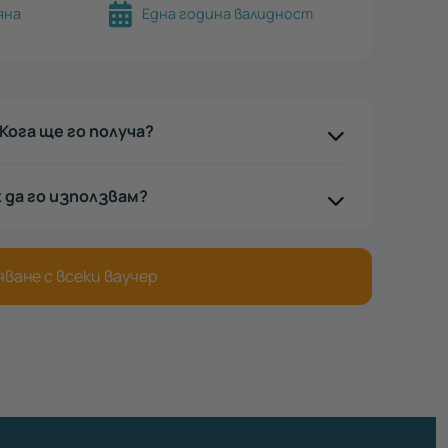
яна
Една година валидност
Кога ще го получа?
к да го използвам?
ване с всеки ваучер