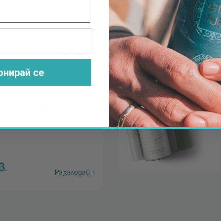
Още от същия доставчик:
онирай се
LIGHT
.
Разгледай >