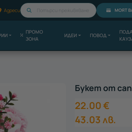
Търси
Адреси
МОЯТ В
ПРОМО
ПОДА
РИИ
ИДЕИ
ПОВОД
ЗОНА
КАУЗ
Букет от сап
22.00
€
43.03
лв.