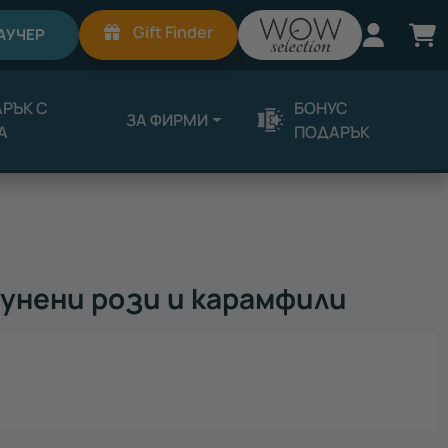
Вход
К
Gift Finder
АУЧЕР
РЪК С
БОНУС
ЗА ФИРМИ
А
ПОДАРЪК
унени рози и карамфили