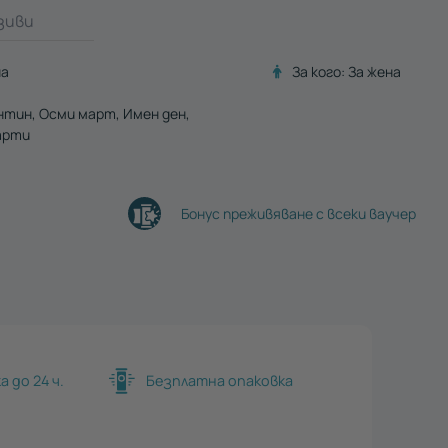
зиви
на
За кого:
За жена
ентин
Осми март
Имен ден
арти
Бонус преживяване с всеки ваучер
 до 24 ч.
Безплатна опаковка