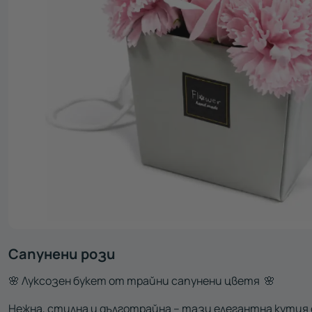
Сапунени рози
🌸 Луксозен букет от трайни сапунени цветя 🌸
Нежна, стилна и дълготрайна – тази елегантна кутия 