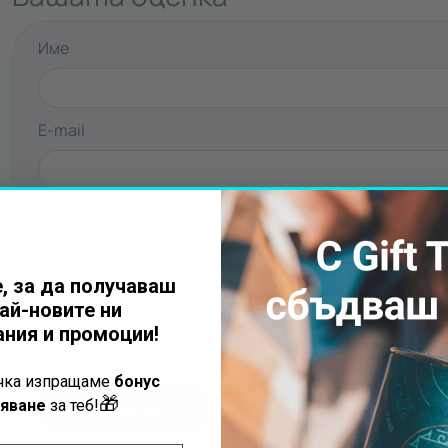
Име
E-mail
Коментар
, за да получаваш
ай-новите ни
ния и промоции!
Оценка
☆
☆
☆
☆
☆
ъчка изпращаме
бонус
🎁
яване
за теб!
Изпрати