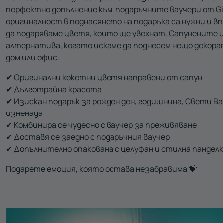
перфектно допълнение към подаръчните ваучери от Gif
оригиналност в поднасянето на подаръка са нужни и 
да подаряваме цветя, които ще увехнат. Сапунените 
алтернатива, когато искаме да поднесем нещо декора
дом или офис.
✔ Оригинални кокетни цветя направени от сапун
✔ Дълготрайна красота
✔ Изискан подарък за рожден ден, годишнина, Свети В
изненада
✔ Комбинира се чудесно с ваучер за преживяване
✔ Доставя се заедно с подаръчния ваучер
✔ Допълнително опакована с целуфан и стилна панделк
Подарете емоция, която остава незабравима 💝