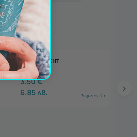
Опаковка LOVE
3.50
€
6.85
лв.
Разгледай >