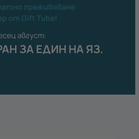
латно преживяване
ер от Gift Tube!
есец август:
АН ЗА ЕДИН НА ЯЗ.