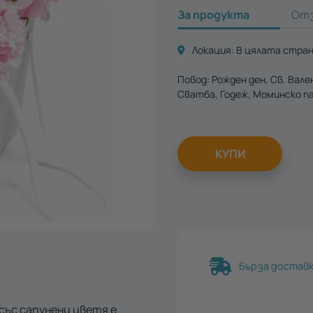
За продукта
От
Локация:
В цялата стра
Повод:
Рожден ден
Св. Вал
Сватба
Годеж
Моминско п
КУПИ
Бърза доставка
със сапунени цветя е