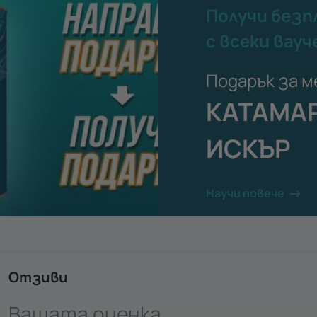
Получи безп
с всеки вауч
Подарък за м
КАТАМАР
ИСКЪР
Научи повече
Отзиви
Вашата оценка