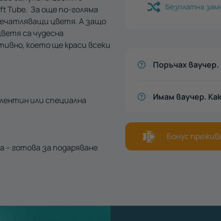
Безплатна зам
t Tube. За още по-голяма
впечатляващи цветя. А защо
цветя са чудесна
тивно, което ще краси всеки
Поръчах ваучер. 
Имам ваучер. Ка
алентин или специална
Бонус преживя
а – готова за подаряване