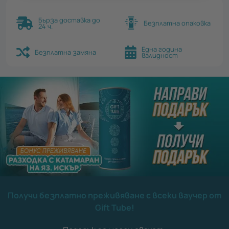
Бърза доставка до
Безплатна опаковка
24 ч.
Една година
Безплатна замяна
валидност
Получи безплатно преживяване с всеки ваучер от
Gift Tube!