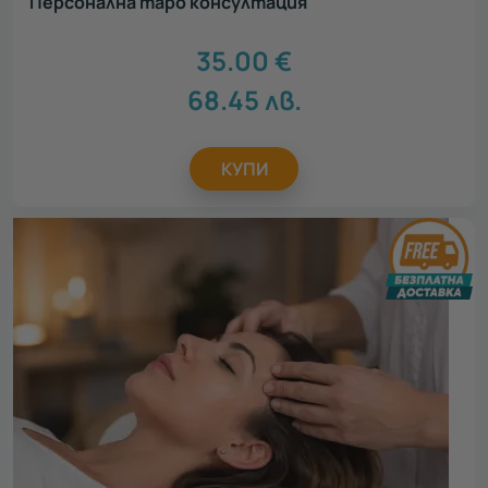
Персонална таро консултация
35.00
€
68.45
лв.
КУПИ