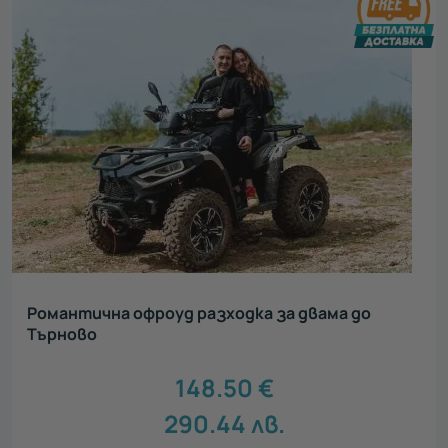
Романтична офроуд разходка за двама до
Търново
148.50
€
290.44
лв.