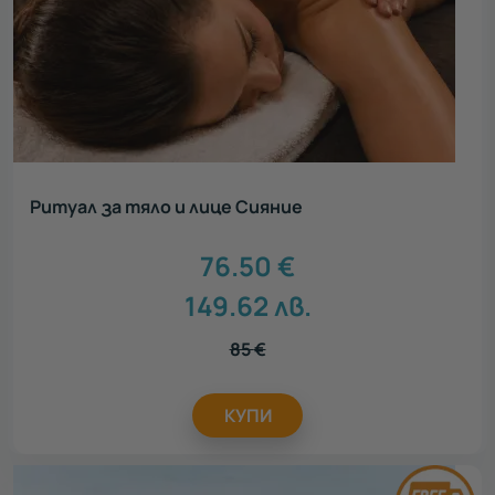
Ритуал за тяло и лице Сияние
76.50
€
149.62
лв.
85
€
КУПИ