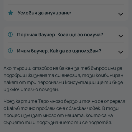
Условия за анулиране:
Поръчах ваучер. Кога ще го получа?
Имам ваучер. Как да го използвам?
Ако търсиш отговор на важен за теб въпрос или да
подобриш жизнената си енергия, този комбиниран
пакет от три персонални консултации ще ти бъде
изключително полезен.
Чрез картите Таро много бързо и точно се определя
с какъв точно проблем се е сблъскал човек. В този
процес излизат много от нещата, които са на
сърцето ти и подсъзнанието ти се подготвя.