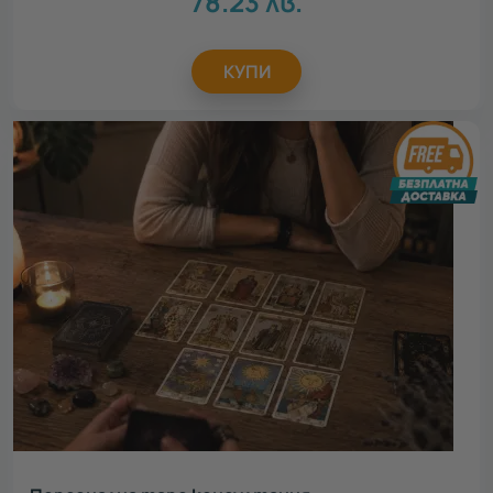
78.23
лв.
КУПИ