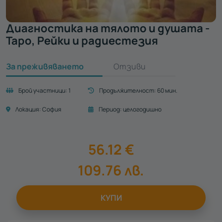
Диагностика на тялото и душата -
Таро, Рейки и радиестезия
За преживяването
Отзиви
Брой участници:
1
Продължителност:
60 мин.
Локация:
София
Период:
целогодишно
56.12
€
109.76
лв.
КУПИ