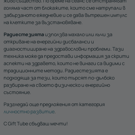
живо същество. По време на сеанс се отстраняват
голяма част от блокажите, които сме натрупали в
забързаното ежедневие и се дава вътрешен импулс
на клетките за възстановяване.
Радиестезията
използва махало или лъчи за
откриване на енергийни дисбаланси и
диагностициране на здравословни проблеми. Тази
техника може да предостави информация за скрити
аспекти на здравето, които не винаги са видими с
традиционните методи. Радиестезията е
подходяща за тези, които търсят по-дълбоко
разбиране на своето физическо и енергийно
състояние.
Разгледай още предложения от категория
личностно развитие
.
С Gift Tube сбъдваш мечти!