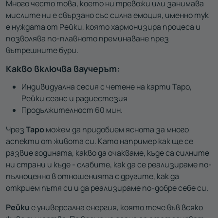
Много често това, което ни тревожи или занимава
мислите ни е свързано със силна емоция, именно тук
е нуждата от Рейки, която хармонизира процеса и
позволява по-плавното преминаване през
вътрешните бури.
Какво включва ваучерът:
Индивидуална сесия с четене на карти Таро,
Рейки сеанс и радиестезия
Продължителност 60 мин.
Чрез
Таро
можем да придобием яснота за много
аспекти от живота си. Като например как ще се
развие годината, какво да очакваме, къде са силните
ни страни и къде - слабите, как да се реализираме по-
пълноценно в отношенията с другите, как да
открием пътя си и да реализираме по-добре себе си.
Рейки
е универсална енергия, която тече във всяко