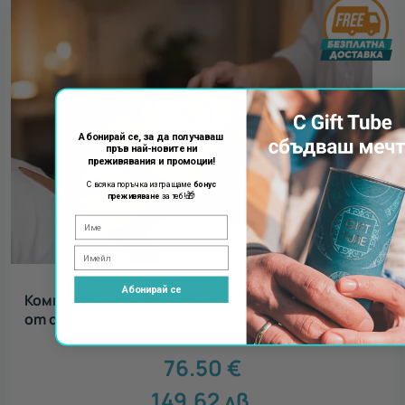
Абонирай се, за да получаваш
пръв най-новите ни
преживявания и промоции!
С всяка поръчка изпращаме
бонус
🎁
преживяване
за теб!
Абонирай се
Комплексна терапия с Аксес Барс - освободи се
от стреса
76.50
€
149.62
лв.