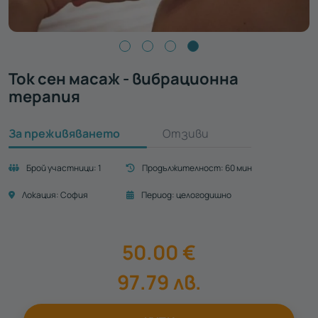
Ток сен масаж - вибрационна
терапия
За преживяването
Отзиви
Брой участници:
1
Продължителност:
60 мин
Локация:
София
Период:
целогодишно
50.00
€
97.79
лв.