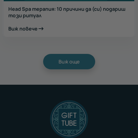
Head Spa терапия: 10 причини да (си) подариш
този ритуал
Виж повече
Виж още