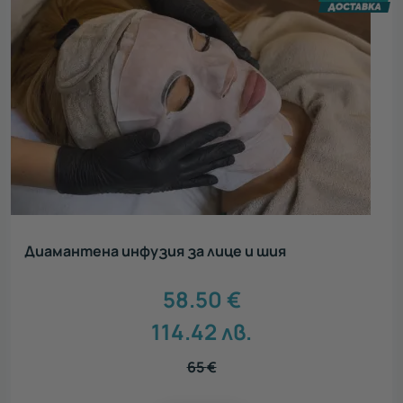
Диамантена инфузия за лице и шия
58.50
€
114.42
лв.
65
€