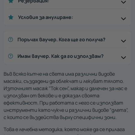
Резервация:
Условия за анулиране:
Поръчах ваучер. Кога ще го получа?
Имам ваучер. Как да го използвам?
Във всяко кътче на света има различни видове
масажи, създадени да облекчат и лекуват тялото.
Източният масаж "Ток сен", макар и далечен за нас е
използван от векове и е доказал своята
ефективност. При работата с него се използват
инструменти като чукче и различни видове "длета",
с които се въздейства върху специфични зони.
Това е лечебна методика, която може да се прилага