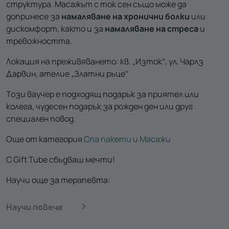
структура. Масажът с ток сен също може да
допринесе за
намаляване на хронични болки
или
дискомфорт, както и за
намаляване на стреса
и
тревожността.
Локация на преживяването: кв. „Изток“, ул. Чарлз
Дарвин, ателие „Златни ръце“
Този ваучер е подходящ подарък за приятел или
колега, чудесен подарък за рожден ден или друг
специален повод.
Още от категория
Спа пакети и Масажи
С Gift Tube сбъдваш мечти!
Научи още за терапевта:
Научи повече