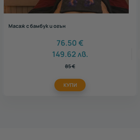
Масаж с бамбук и огън
76.50
€
149.62
лв.
85
€
КУПИ