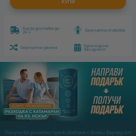
КУПИ
Бърза доставка до
Безплатна опаковка
24 ч.
Една година
Безплатна замяна
валидност
Получи безплатно преживяване с всеки ваучер от