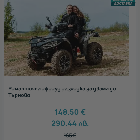
Романтична офроуд разходка за двама до
Търново
148.50
€
290.44
лв.
165
€