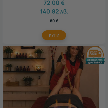
72.00
€
140.82
лв.
80
€
КУПИ