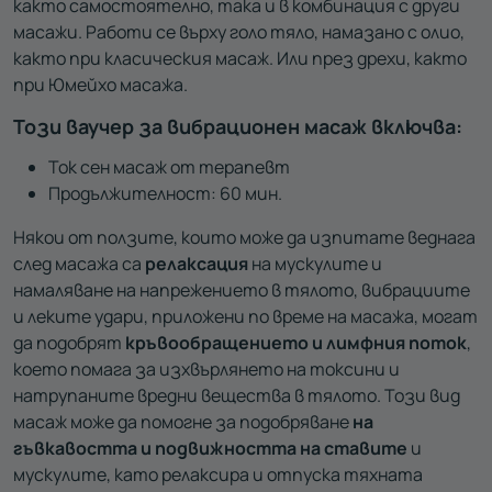
както самостоятелно, така и в комбинация с други
масажи. Работи се върху голо тяло, намазано с олио,
както при класическия масаж. Или през дрехи, както
при Юмейхо масажа.
Този ваучер за вибрационен масаж включва:
Ток сен масаж от терапевт
Продължителност: 60 мин.
Някои от ползите, които може да изпитате веднага
след масажа са
релаксация
на мускулите и
намаляване на напрежението в тялото, вибрациите
и леките удари, приложени по време на масажа, могат
да подобрят
кръвообращението и лимфния поток
,
което помага за изхвърлянето на токсини и
натрупаните вредни вещества в тялото. Този вид
масаж може да помогне за подобряване
на
гъвкавостта и подвижността на ставите
и
мускулите, като релаксира и отпуска тяхната