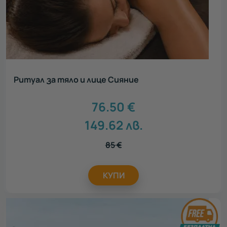
Ритуал за тяло и лице Сияние
76.50
€
149.62
лв.
85
€
КУПИ