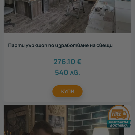
Парти уъркшоп по изработване на свещи
276.10
€
540
лв.
КУПИ