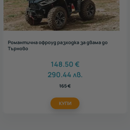
Романтична офроуд разходка за двама до
Търново
148.50
€
290.44
лв.
165
€
КУПИ