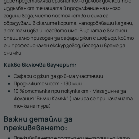
дере представлява сравнително дълбок дол, който е
издълбан от течащата в продължение на много
години вода, чието постоянство и сила са
образували в скалите корита, наподобяващи казани,
а от там идва и неговото име. В цената е включен
специално пригоден за сафари джип с шофьор, който
е и професионален екскурзовод, беседа и време за
снимки.
Какво включва ваучерът:
Сафари с джип за до 6-ма участници
Продължителност - 130 мин.
10 % отстъпка при покупка от - Магазинче за
желания "Вълчи Камък" (намира се при началната
точка на тура)
Важни детайли за
преживяването:
Преживяването е достъпно целогодишно, като