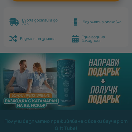
Бърза доставка до
Безплатна опаковка
24 ч.
Една година
Безплатна замяна
валидност
Получи безплатно преживяване с всеки ваучер от
Gift Tube!