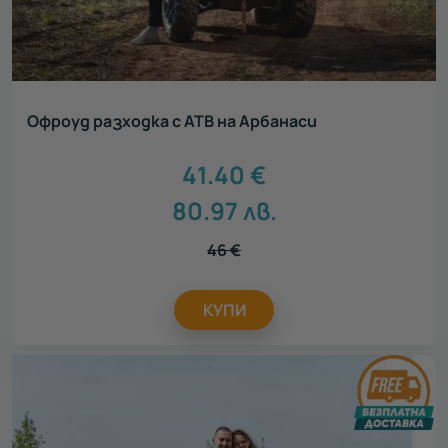
Офроуд разходка с АТВ на Арбанаси
41.40
€
80.97
лв.
46
€
КУПИ