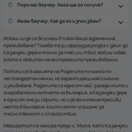
Поръчах ваучер. Кога ще го получа?
Имам ваучер. Как да го използвам?
Искаш ли да се впуснеш в покачващо адреналина
преживяване? Тогава тази офроуд разходка с джип до
Казанджи дере е точно за теб или твой любим човек,
който е любител на екстремните преживявания.
Потопи се в магията на Родопите по малко по-
нестандартен начин, но гарантиращ максимално
изживяване. Родопите са едно от най-загадъчните и
очарователни кътчета на България, а Казанджи дере
е едно от онези скрити, но изключително красиви
места в България, които носят усещане за
тайнственост и спокойствие.
Маршрутът се намира преди с. Мугла, като Казанджи