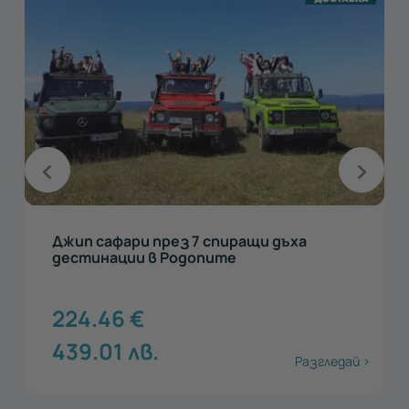
Джип сафари до Вълчи Камък или Орлово
око
50.11
€
98.01
лв.
Разгледай >