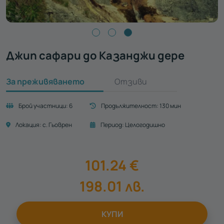
Джип сафари до Казанджи дере
За преживяването
Отзиви
Брой участници:
6
Продължителност:
130 мин
Локация:
с. Гьоврен
Период:
Целогодишно
101.24
€
198.01
лв.
КУПИ