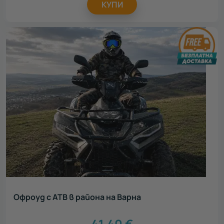
КУПИ
Офроуд с АТВ в района на Варна
41.40
€