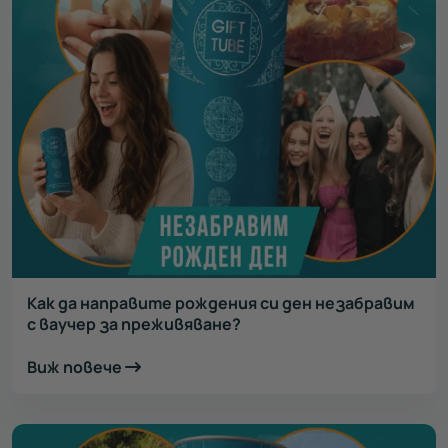
Как да направите рождения си ден незабравим
с ваучер за преживяване?
Виж повече