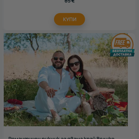
85
€
КУПИ
Романтичен пикник за двама край Велико