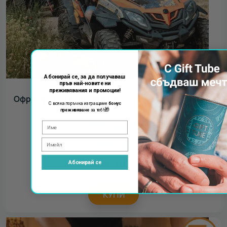
Абонирай се, за да получаваш
пръв най-новите ни
преживявания и промоции!
Офроуд с БЪГИ висок клас
С всяка поръчка изпращаме
бонус
🎁
преживяване
за теб!
110.44
€
216
лв.
122.71
€
Абонирай се
КУПИ