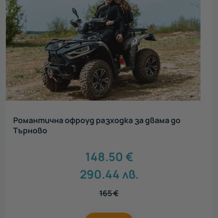
Романтична офроуд разходка за двама до
Търново
148.50
€
290.44
лв.
165
€