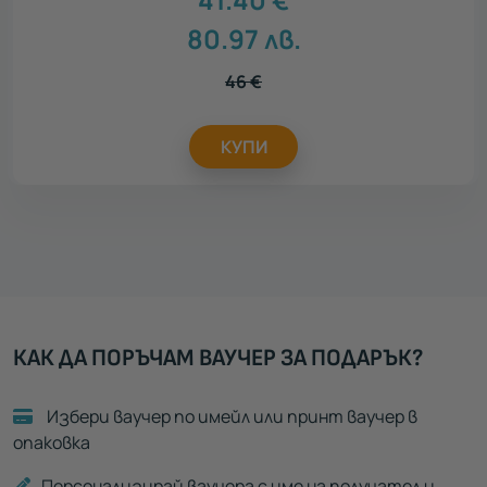
80.97
лв.
46
€
КУПИ
КАК ДА ПОРЪЧАМ ВАУЧЕР ЗА ПОДАРЪК?
Избери ваучер по имейл или принт ваучер в
опаковка
Персонализирай ваучера с име на получател и