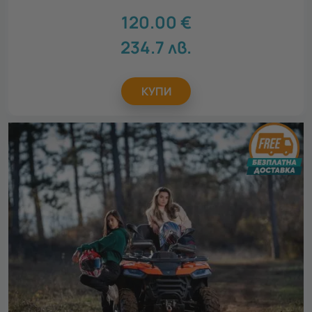
120.00
€
234.7
лв.
КУПИ