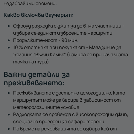
незабравими спомени.
Какво включва ваучерът:
Офроуд разходка с джип за до 6-ма участници -
избира се един от изброените маршрути
Продължителност - 90 мин.
10 % отстъпка при покупка от - Магазинче за
желания "Вълчи Камък" (намира се при началната
точка на тура)
Важни детайли за
преживяването:
Преживяването е достъпно целогодишно, като
маршрутът може да варира в зависимост от
метеорологичните условия
Разходката се провежда с високопроходим джип,
специално пригоден за сафари терени
По време на резервацията се избира кой от