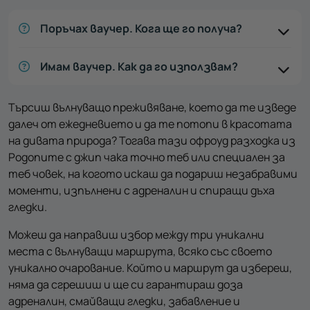
Поръчах ваучер. Кога ще го получа?
Имам ваучер. Как да го използвам?
Търсиш вълнуващо преживяване, което да те изведе
далеч от ежедневието и да те потопи в красотата
на дивата природа? Тогава тази офроуд разходка из
Родопите с джип чака точно теб или специален за
теб човек, на когото искаш да подариш незабравими
моменти, изпълнени с адреналин и спиращи дъха
гледки.
Можеш да направиш избор между три уникални
места с вълнуващи маршрута, всяко със своето
уникално очарование. Който и маршрут да избереш,
няма да сгрешиш и ще си гарантираш доза
адреналин, смайващи гледки, забавление и