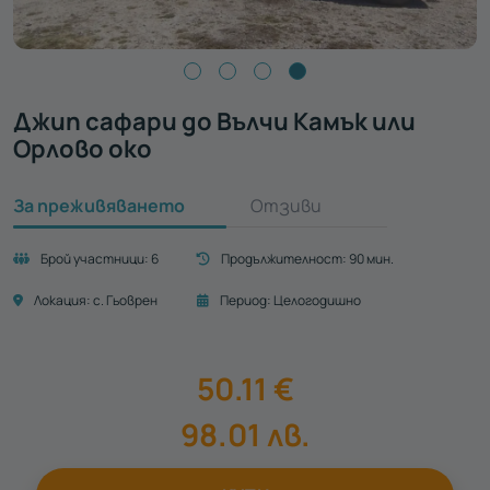
Джип сафари до Вълчи Камък или
Орлово око
За преживяването
Отзиви
Брой участници:
6
Продължителност:
90 мин.
Локация:
с. Гьоврен
Период:
Целогодишно
50.11
€
98.01
лв.