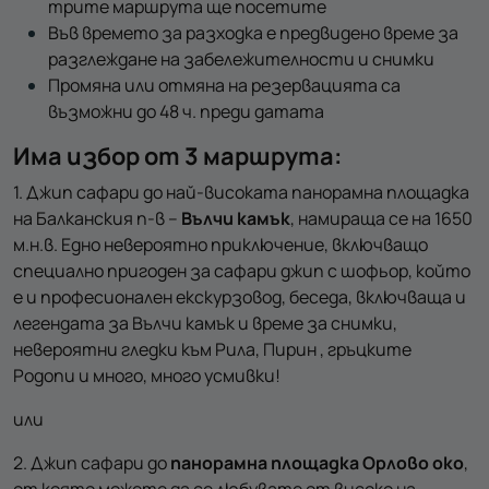
трите маршрута ще посетите
Във времето за разходка е предвидено време за
разглеждане на забележителности и снимки
Промяна или отмяна на резервацията са
възможни до 48 ч. преди датата
Има избор от 3 маршрута:
1. Джип сафари до най-високата панорамна площадка
на Балканския п-в –
Вълчи камък
, намираща се на 1650
м.н.в. Едно невероятно приключение, включващо
специално пригоден за сафари джип с шофьор, който
е и професионален екскурзовод, беседа, включваща и
легендата за Вълчи камък и време за снимки,
невероятни гледки към Рила, Пирин , гръцките
Родопи и много, много усмивки!
или
2. Джип сафари до
панорамна площадка Орлово око
,
от която можете да се любувате от високо на