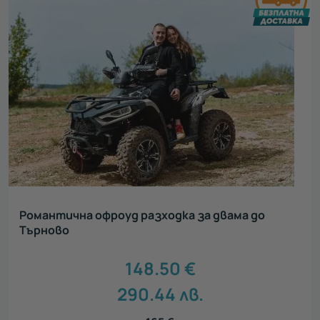
Романтична офроуд разходка за двама до
Търново
148.50
€
290.44
лв.