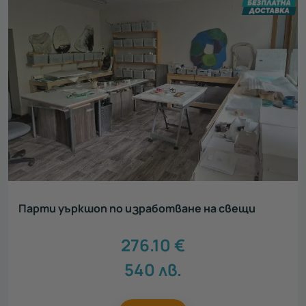
Парти уъркшоп по изработване на свещи
276.10
€
540
лв.