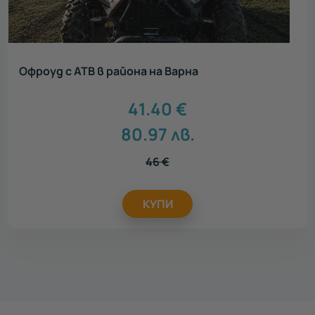
Офроуд с АТВ в района на Варна
41.40
€
80.97
лв.
46
€
КУПИ