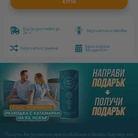
КУПИ
Бърза доставка до
Безплатна опаковка
24 ч.
Една година
Безплатна замяна
валидност
Получи безплатно преживяване с всеки ваучер от