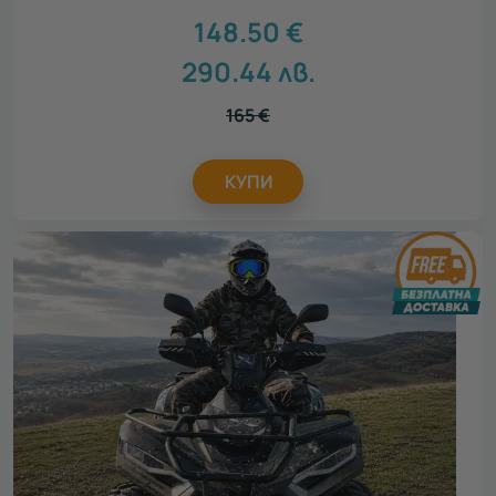
148.50
€
290.44
лв.
165
€
КУПИ