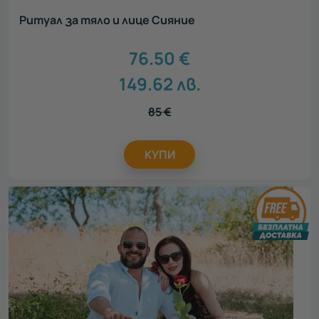
Ритуал за тяло и лице Сияние
76.50
€
149.62
лв.
85
€
КУПИ