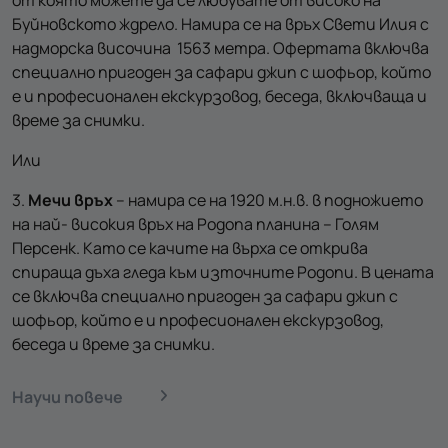
Буйновското ждрело. Намира се на връх Свети Илия с
надморска височина 1563 метра. Офертата включва
специално пригоден за сафари джип с шофьор, който
е и професионален екскурзовод, беседа, включваща и
време за снимки.
Или
3.
Мечи връх
– намира се на 1920 м.н.в. в подножието
на най- високия връх на Родопа планина – Голям
Персенк. Като се качите на върха се открива
спираща дъха гледа към източните Родопи. В цената
се включва специално пригоден за сафари джип с
шофьор, който е и професионален екскурзовод,
беседа и време за снимки.
Научи повече