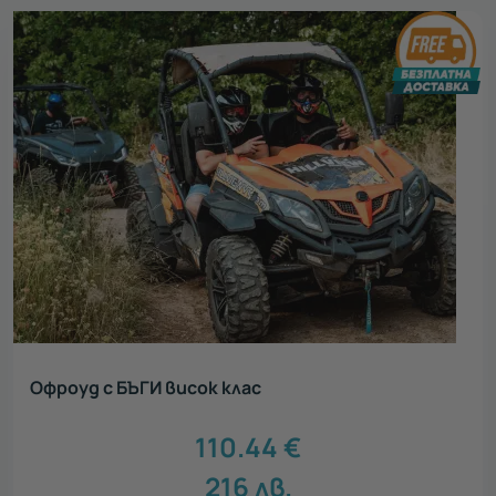
Офроуд с БЪГИ висок клас
110.44
€
216
лв.