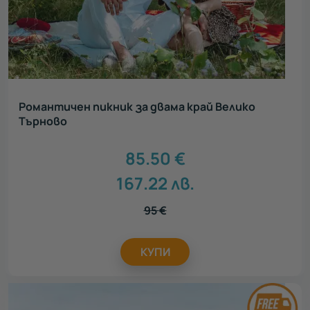
Романтичен пикник за двама край Велико
Търново
85.50
€
167.22
лв.
95
€
КУПИ