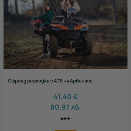
Офроуд разходка с АТВ на Арбанаси
41.40
€
80.97
лв.
46
€