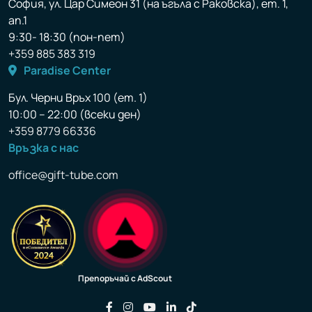
София, ул. Цар Симеон 31 (на ъгъла с Раковска), ет. 1,
ап.1
9:30- 18:30 (пон-пет)
+359 885 383 319
Paradise Center
Бул. Черни Връх 100 (ет. 1)
10:00 – 22:00 (всеки ден)
+359 8779 66336
Връзка с нас
office@gift-tube.com
Препоръчай с AdScout
Последвайте ни във Facebook
Последвайте ни във Instagram
Последвайте ни във YouTu
Последвайте ни във Li
Последвайте ни във