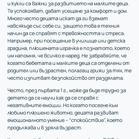
и кукли са важни за развитието на малките деца.
Те успокояват, дават усещане за комфорт и дом.
Много често децата искат да ги вземат
навсякъде със себе си, защото това е техния
начин да се справят с тревожността и стреса.
Например, при посещение в училище или детска
градина, плюшената играчка е познатото, което
им напомня, че всичко е наред. Не забравяйте, че
когато бебетата и малките деца са отделени от
родител или възрастен, полагащ грижи за тях, те
често изпитват безпокойство от раздялата.
Често, през първата 1 г., може да бъде трудно за
детето да се научи как да се справя с
негативните емоции. Но когато посегне към
любимо плюшено животно, децата развиват
емоционалното умение – “спокойствие”, което
продължава и в зряла възраст.