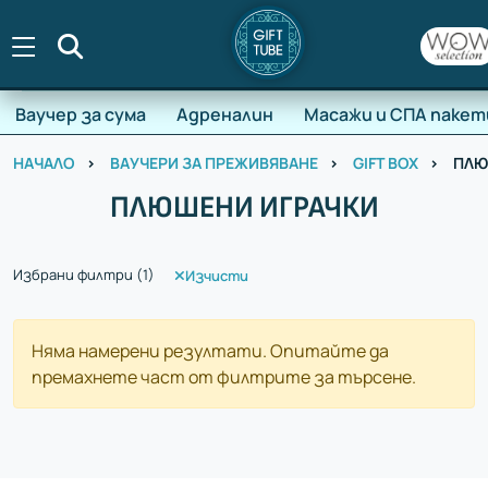
Търсене
Ваучер за сума
Адреналин
Масажи и СПА пакет
НАЧАЛО
ВАУЧЕРИ ЗА ПРЕЖИВЯВАНЕ
GIFT BOX
ПЛЮ
ПЛЮШЕНИ ИГРАЧКИ
Един ваучер - стотици преживявания
Избрани филтри (
1
)
Изчисти
Цена
Няма намерени резултати. Опитайте да
премахнете част от филтрите за търсене.