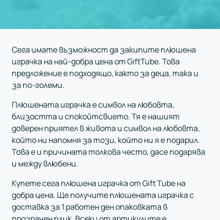
Сега имате възможност да закипите плюшена
играчка на най-добра цена от GiftTube. Това
предложение е подходящо, както за деца, така и
за по-големи.
Плюшената играчка е символ на любовта,
близостта и спокойтсвието. Тя е нашият
доверен приятел в живота и символ на любовта,
който ни напомня за този, който ни я е подарил.
Това е и причината толкова често, дасе подарява
и между влюбени.
Купете сега плюшена играчка от Gift Tube на
добра цена. Ще получите плюшената играчка с
доставка за 1 работен ден опаковката в
прозрачен плик. Всеки от артикулите е