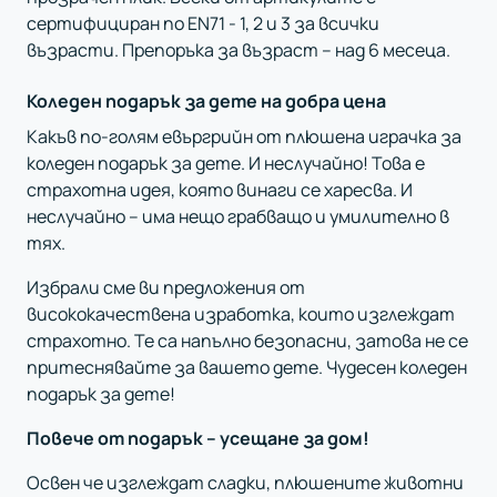
сертифициран по EN71 - 1, 2 и 3 за всички
възрасти. Препоръка за възраст – над 6 месеца.
Коледен подарък за дете на добра цена
Какъв по-голям евъргрийн от плюшена играчка за
коледен подарък за дете. И неслучайно! Това е
страхотна идея, която винаги се харесва. И
неслучайно – има нещо грабващо и умилително в
тях.
Избрали сме ви предложения от
висококачествена изработка, които изглеждат
страхотно. Те са напълно безопасни, затова не се
притеснявайте за вашето дете. Чудесен коледен
подарък за дете!
Повече от подарък – усещане за дом!
Освен че изглеждат сладки, плюшените животни