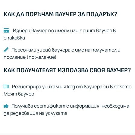
Покажи карта
116 локации
КАК ДА ПОРЪЧАМ ВАУЧЕР ЗА ПОДАРЪК?
Всички
Всички
Всички
Избери ваучер по имейл или принт ваучер в
опаковка
Персонализирай ваучера с име на получател и
послание (по желание)
КАК ПОЛУЧАТЕЛЯТ ИЗПОЛЗВА СВОЯ ВАУЧЕР?
Регистрира уникалния код от ваучера си в полето
Моят ваучер
Получава сертификат с информация, необходима
за резервация на услугата