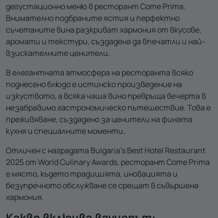
дегустационно меню в ресторант Come Prima.
Внимателно подбраните ястия и перфектно
съчетаните вина разкриват хармония от вкусове,
аромати и текстури, създадена да впечатли и най-
взискателните ценители.
В елегантната атмосфера на ресторанта всяко
поднесено блюдо е истинско произведение на
изкуството, а всяка чаша вино превръща вечерта в
незабравимо гастрономическо пътешествие. Това е
преживяване, създадено за ценители на фината
кухня и специалните моменти.
Отличен с наградата Bulgaria's Best Hotel Restaurant
2025 от World Culinary Awards, ресторант Come Prima
е място, където традицията, иновацията и
безупречното обслужване се срещат в съвършена
хармония.
Какво включва ваучерът: