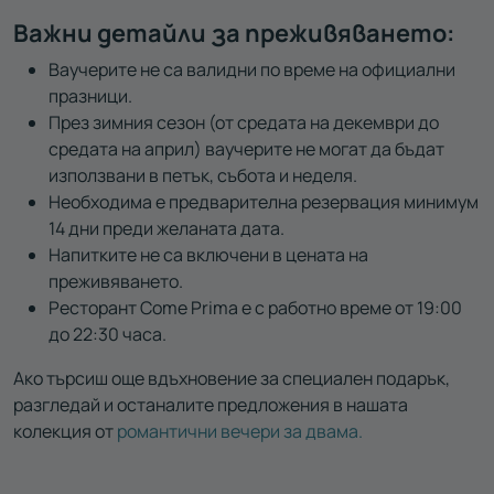
Важни детайли за преживяването:
Ваучерите не са валидни по време на официални
празници.
През зимния сезон (от средата на декември до
средата на април) ваучерите не могат да бъдат
използвани в петък, събота и неделя.
Необходима е предварителна резервация минимум
14 дни преди желаната дата.
Напитките не са включени в цената на
преживяването.
Ресторант Come Prima е с работно време от 19:00
до 22:30 часа.
Ако търсиш още вдъхновение за специален подарък,
разгледай и останалите предложения в нашата
колекция от
романтични вечери за двама.