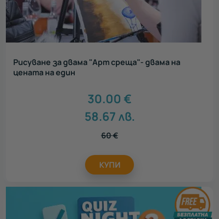
Рисуване за двама "Арт среща"- двама на
цената на един
30.00
€
58.67
лв.
60
€
КУПИ