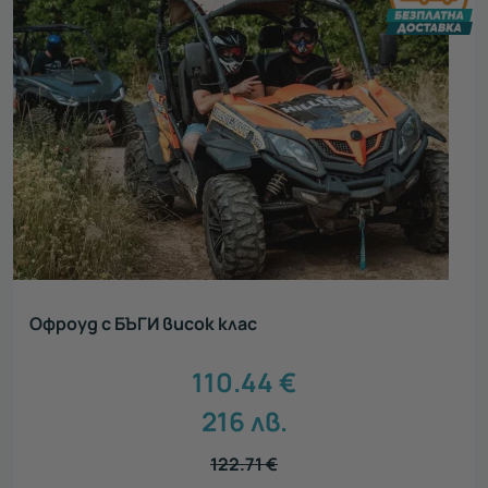
Офроуд с БЪГИ висок клас
110.44
€
216
лв.
122.71
€