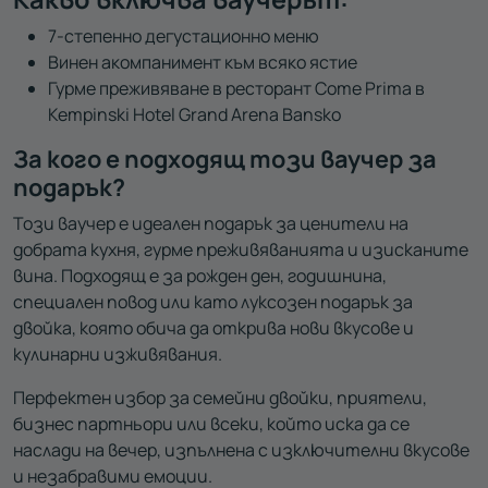
7-степенно дегустационно меню
Винен акомпанимент към всяко ястие
Гурме преживяване в ресторант Come Prima в
Kempinski Hotel Grand Arena Bansko
За кого е подходящ този ваучер за
подарък?
Този ваучер е идеален подарък за ценители на
добрата кухня, гурме преживяванията и изисканите
вина. Подходящ е за рожден ден, годишнина,
специален повод или като луксозен подарък за
двойка, която обича да открива нови вкусове и
кулинарни изживявания.
Перфектен избор за семейни двойки, приятели,
бизнес партньори или всеки, който иска да се
наслади на вечер, изпълнена с изключителни вкусове
и незабравими емоции.