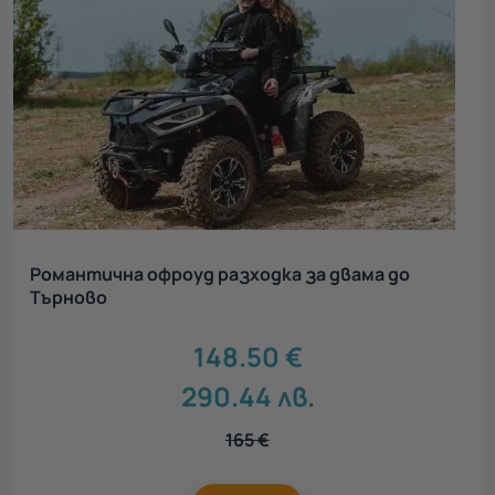
Романтична офроуд разходка за двама до
Търново
148.50
€
290.44
лв.
165
€