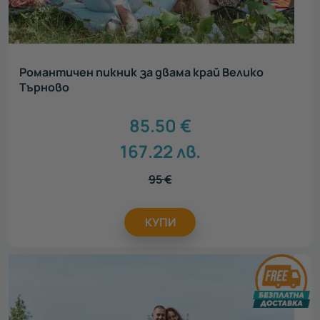
Романтичен пикник за двама край Велико
Търново
85.50
€
167.22
лв.
95
€
КУПИ