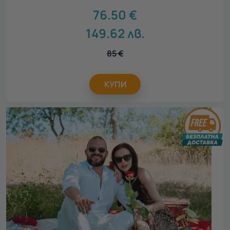
76.50
€
149.62
лв.
85
€
КУПИ