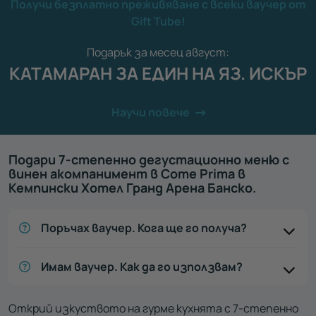
Получи безплатно преживяване с всеки ваучер от
Gift Tube!
Подарък за месец август:
КАТАМАРАН ЗА ЕДИН НА ЯЗ. ИСКЪР
Научи повече
Подари 7-степенно дегустационно меню с
винен акомпанимент в Come Prima в
Кемпински Хотел Гранд Арена Банско.
Поръчах ваучер. Кога ще го получа?
Имам ваучер. Как да го използвам?
Открий изкуството на гурме кухнята с 7-степенно