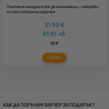
Плетене на една кука за начинаещи – направи
си сам плюшена играчка
31.50
€
61.61
лв.
35
€
КУПИ
КАК ДА ПОРЪЧАМ ВАУЧЕР ЗА ПОДАРЪК?