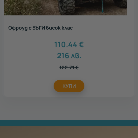
Офроуд с БЪГИ висок клас
110.44
€
216
лв.
122.71
€
КУПИ