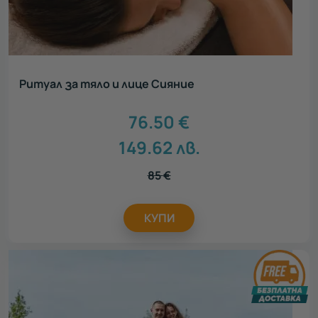
Ритуал за тяло и лице Сияние
76.50
€
149.62
лв.
85
€
КУПИ