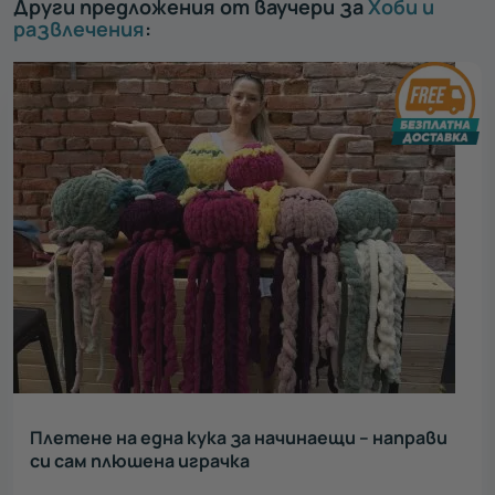
Други предложения от ваучери за
Хоби и
развлечения
:
Плетене на една кука за начинаещи – направи
си сам плюшена играчка