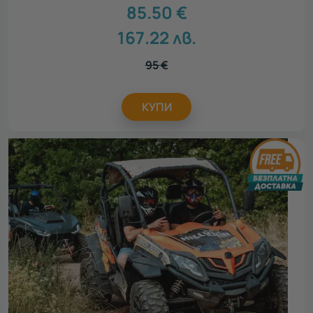
85.50
€
167.22
лв.
95
€
КУПИ