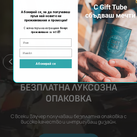
Абонирай се, за да получаваш
пръв най-новите ни
преживявания и промоции!
С всяка поръчка изпращаме
бонус
🎁
преживяване
за теб!
Абонирай се
БЕЗПЛАТНА ЛУКСОЗНА
ОПАКОВКА
С всеки ваучер получаваш безплатна опаковка с
високо качество и интригуващ дизайн.