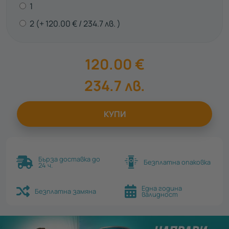
1
2
120.00
€
234.7
лв.
120.00
€
234.7
лв.
КУПИ
Бърза доставка до
Безплатна опаковка
24 ч.
Една година
Безплатна замяна
валидност