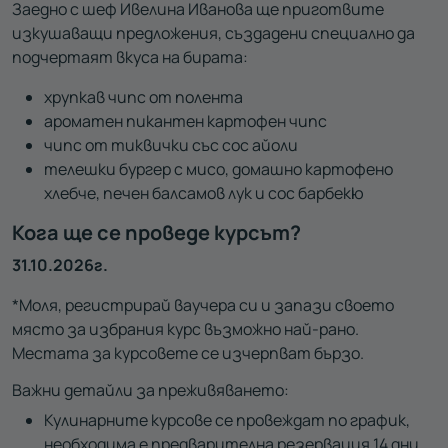
Заедно с шеф Ивелина Иванова ще приготвите
изкушаващи предложения, създадени специално да
подчертаят вкуса на бирата:
хрупкав чипс от полента
ароматен пикантен картофен чипс
чипс от тиквички със сос айоли
телешки бургер с мисо, домашно картофено
хлебче, печен балсамов лук и сос барбекю
Кога ще се проведе курсът?
31.10.2026г.
*Моля, регистрирай ваучера си и запази своето
място за избрания курс възможно най-рано.
Местата за курсовете се изчерпват бързо.
Важни детайли за преживяването:
Кулинарните курсове се провеждат по график,
необходима е предварителна резервация 14 дни