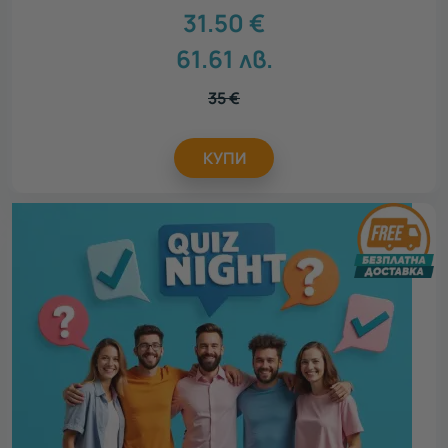
31.50
€
61.61
лв.
35
€
КУПИ