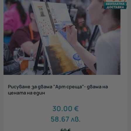
Рисуване за двама "Арт среща"- двама на
цената на един
30.00
€
58.67
лв.
60
€