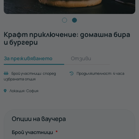
Крафт приключение: домашна бира
и бургери
За преживяването
Отзиви
Брой участници:
според
Продължителност:
4 часа
избраната опция
Локация:
София
Опции на ваучера
Задължително
Брой участници
*