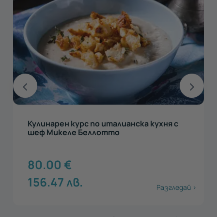
Кулинарен курс по италианска кухня с
шеф Микеле Беллотто
80.00
€
156.47
лв.
Разгледай >