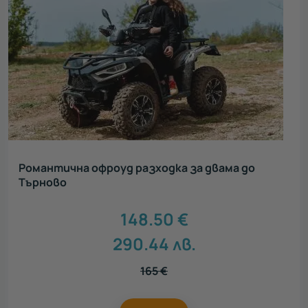
Романтична офроуд разходка за двама до
Търново
148.50
€
290.44
лв.
165
€