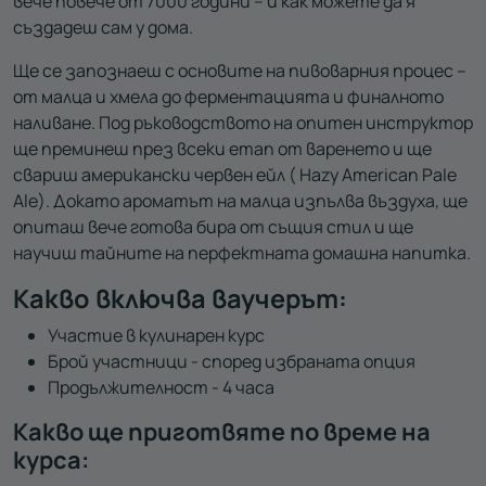
вече повече от 7000 години – и как можете да я
създадеш сам у дома.
Ще се запознаеш с основите на пивоварния процес –
от малца и хмела до ферментацията и финалното
наливане. Под ръководството на опитен инструктор
ще преминеш през всеки етап от варенето и ще
свариш американски червен ейл ( Hazy American Pale
Ale). Докато ароматът на малца изпълва въздуха, ще
опиташ вече готова бира от същия стил и ще
научиш тайните на перфектната домашна напитка.
Какво включва ваучерът:
Участие в кулинарен курс
Брой участници - според избраната опция
Продължителност - 4 часа
Какво ще приготвяте по време на
курса: