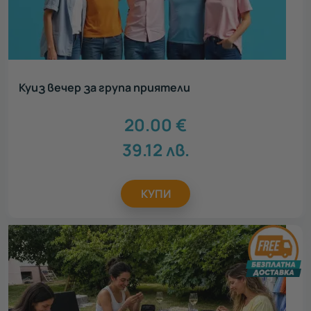
Куиз вечер за група приятели
20.00
€
39.12
лв.
КУПИ