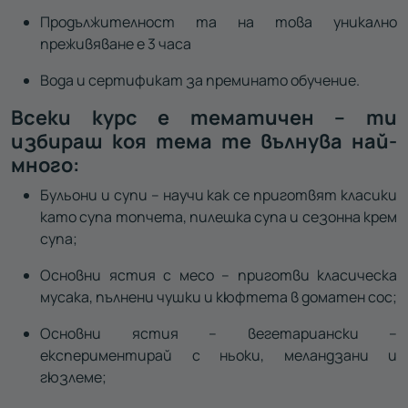
Продължителност та на това уникално
преживяване е 3 часа
Вода и сертификат за преминато обучение.
Всеки курс е тематичен – ти
избираш коя тема те вълнува най-
много:
Бульони и супи – научи как се приготвят класики
като супа топчета, пилешка супа и сезонна крем
супа;
Основни ястия с месо – приготви класическа
мусака, пълнени чушки и кюфтета в доматен сос;
Основни ястия – вегетариански –
експериментирай с ньоки, меландзани и
гюзлеме;