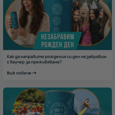
Как да направите рождения си ден незабравим
с ваучер за преживяване?
Виж повече