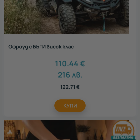
Офроуд с БЪГИ висок клас
110.44
€
216
лв.
122.71
€
КУПИ