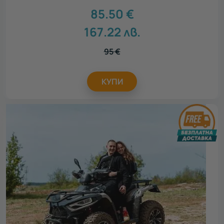
85.50
€
167.22
лв.
95
€
КУПИ