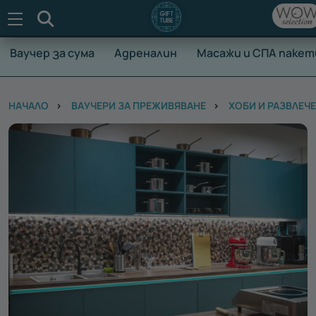
Търсене
Ваучер за сума
Адреналин
Масажи и СПА пакет
НАЧАЛО
ВАУЧЕРИ ЗА ПРЕЖИВЯВАНЕ
ХОБИ И РАЗВЛЕЧ