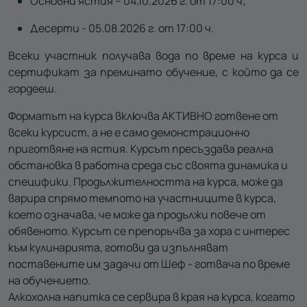
Основни ястия – 04.10.2026 г. от 17:00 ч;
Десерти - 05.08.2026 г. от 17:00 ч.
Всеки участник получава вода по време на курса и
сертификат за преминато обучение, с който да се
гордееш.
Форматът на курса включва АКТИВНО готвене от
всеки курсист, а не е само демонстрационно
приготвяне на ястия. Курсът пресъздава реална
обстановка в работна среда със своята динамика и
специфики. Продължителността на курса, може да
варира спрямо темпото на участниците в курса,
което означава, че може да продължи повече от
обявеното. Курсът се препоръчва за хора с интерес
към кулинарията, готови да изпълняват
поставените им задачи от Шеф - готвача по време
на обучението.
Алкохолна напитка се сервира в края на курса, когато