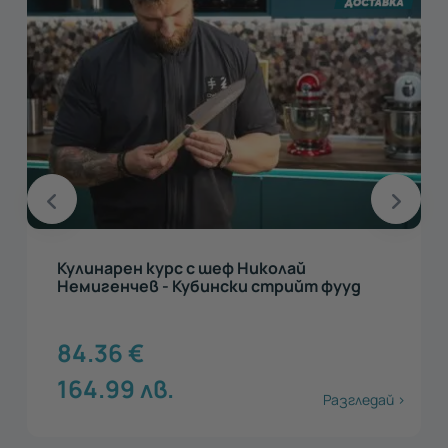
Кулинарен курс с шеф Николай
Немигенчев - Кубински стрийт фууд
84.36
€
164.99
лв.
Разгледай >