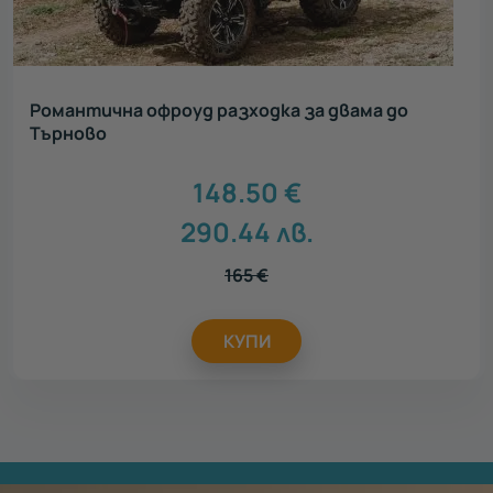
Романтична офроуд разходка за двама до
Търново
148.50
€
290.44
лв.
165
€
КУПИ