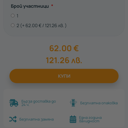
Задължително
Брой участници
*
1
2
62.00
€
121.26
лв.
62.00
€
121.26
лв.
КУПИ
Бърза доставка до
Безплатна опаковка
24 ч.
Една година
Безплатна замяна
валидност