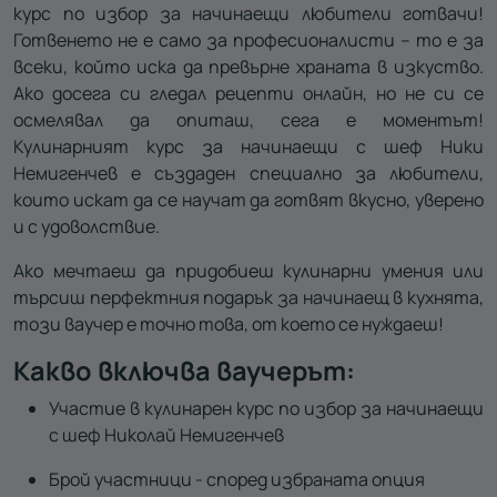
курс по избор за начинаещи любители готвачи!
Готвенето не е само за професионалисти – то е за
всеки, който иска да превърне храната в изкуство.
Ако досега си гледал рецепти онлайн, но не си се
осмелявал да опиташ, сега е моментът!
Кулинарният курс за начинаещи с шеф Ники
Немигенчев е създаден специално за любители,
които искат да се научат да готвят вкусно, уверено
и с удоволствие.
Ако мечтаеш да придобиеш кулинарни умения или
търсиш перфектния подарък за начинаещ в кухнята,
този ваучер е точно това, от което се нуждаеш!
Какво включва ваучерът:
Участие в кулинарен курс по избор за начинаещи
с шеф Николай Немигенчев
Брой участници - според избраната опция