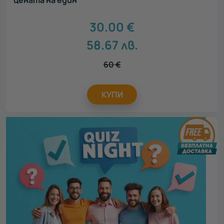
цената на един
30.00
€
58.67
лв.
60
€
КУПИ