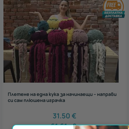
Плетене на една кука за начинаещи – направи
си сам плюшена играчка
31.50
€
61.61
лв.