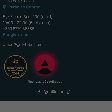
+359 885 383 319
Paradise Center
Бул. Черни Връх 100 (ет. 1)
10:00 – 22:00 (всеки ден)
+359 8779 66336
Връзка с нас
office@gift-tube.com
Препоръчай с AdScout
Последвайте ни във Facebook
Последвайте ни във Instagram
Последвайте ни във YouTu
Последвайте ни във Li
Последвайте ни във