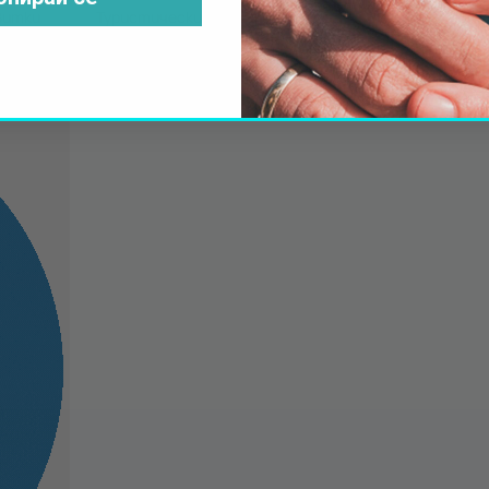
витки
Туристически лиценз
oped by
min.solutions