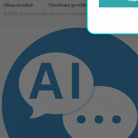
Общи условия
Политика за поверителност
Биск
© 2026 Всички права запазени. Designed by
Design Depot
. Devel