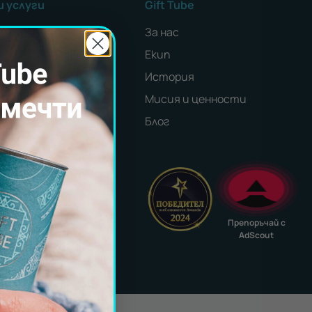
и услуги
Gift Tube
и за фирми
За нас
билдинг програми
Екип
оции
История
и партньор
Мисия и ценности
ил за партньори
Блог
а с нас
e@gift-tube.com
Препоръчай с
AdScout
be
nkedIn
 LinkedIn