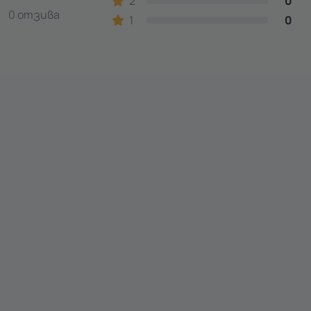
2
0
0 отзива
1
0