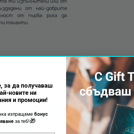
ите ти изпълнители или от
ъздадени от най-добрите
жност от първа ръка да
ти таланти.
, за да получаваш
ай-новите ни
ния и промоции!
ъчка изпращаме
бонус
🎁
яване
за теб!
Получи безп