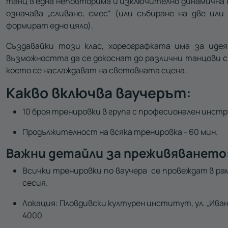
танц в една неповторима и изключително динамична к
означава „сливане, смес“ (или събиране на две или
формират едно цяло).
Създавайки този клас, хореографката има за иде
възможността да се докоснат до различни танцови с
което се наслаждават на световната сцена.
Какво включва ваучерът:
10 броя тренировки в група с професионален инст
Продължителност на всяка тренировка - 60 мин.
Важни детайли за преживяването
Всички тренировки по ваучера се провеждат в ра
сесия.
Локация: Пловдивски културен институт, ул. „Иван
4000