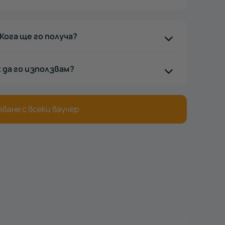
Кога ще го получа?
к да го използвам?
ване с всеки ваучер