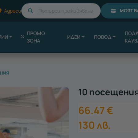
Търси
Адреси
МОЯТ В
ПРОМО
ПОДА
РИИ
ИДЕИ
ПОВОД
ЗОНА
КАУЗ
ЕНИЯ
10 посещения
66.47
€
130
лв.