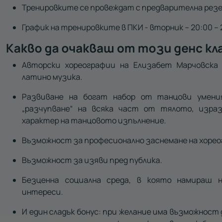
Тренировките се провеждат с предварителна резе
График на тренировките в ПКИ - вторник – 20:00 – 2
Какво да очакваш от този денс кл
Авторски хореографии на Елизабет Марчовска в
латино музика.
Развиване на богат набор от танцови умения
„разчупване“ на всяка част от тялото, изра
характер на танцовото изпълнение.
Възможност за професионално заснемане на хоре
Възможност за изяви пред публика.
Безценна социална среда, в която намираш 
интереси.
И един сладък бонус: при желание има възможност