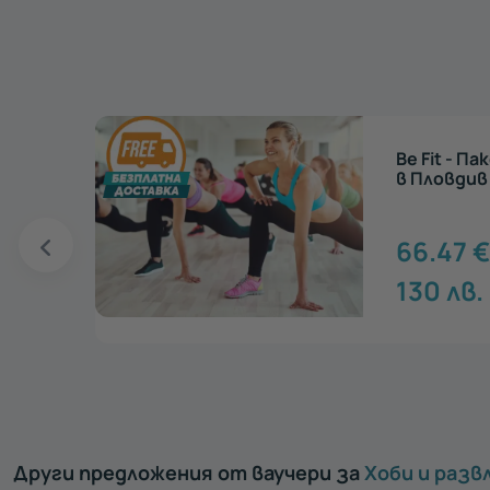
вки
Зумба - П
тренировк
66.47
130
лв.
едай >
Други предложения от ваучери за
Хоби и разв