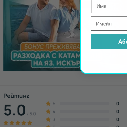
Аб
Рейтинг
5.0
5
0
4
0
/ 5.0
3
0