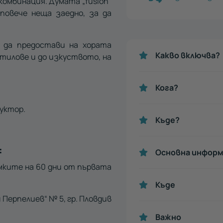
омбинация. Думата „fusion“
 повече неща заедно, за да
я да предостави на хората
Какво включва?
тилове и до изкуството, на
Кога?
руктор.
Къде?
:
Основна информ
мките на 60 дни от първата
Къде
 Перпелиев“ № 5, гр. Пловдив
Важно