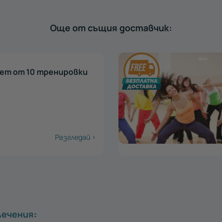
Още от същия доставчик:
акет от 10
и в Пловдив
€
Разгледай >
лечения
: