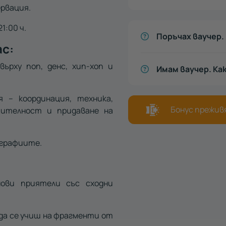
рвация.
1:00 ч.
Поръчах ваучер. 
ас:
ърху поп, денс, хип-хоп и
Имам ваучер. Ка
 – координация, техника,
Бонус преживя
зителност и придаване на
ографиите.
нови приятели със сходни
 да се учиш на фрагменти от