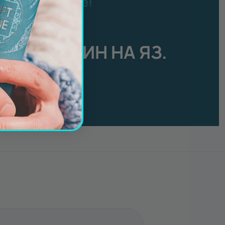
ер от Gift Tube!
есец август:
АН ЗА ЕДИН НА ЯЗ.