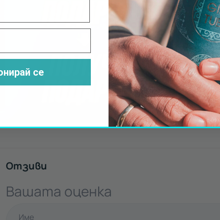
с всеки вауч
Подарък за м
КАТАМАР
ИСКЪР
онирай се
Научи повече
Отзиви
Вашата оценка
Име