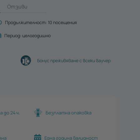
Отзиви
Продължителност:
10 посещения
Период:
целогодишно
Бонус преживяване с всеки ваучер
 до 24 ч.
Безплатна опаковка
яна
Една година валидност