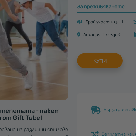
За преживяването
Брой участници:
1
Локация:
Пловдив
КУПИ
д тепетата - пакет
Бърза доставка
 от Gift Tube!
месване на различни стилове
Безплатна зам