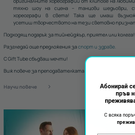
оригиналните хореографии от клипове на любим
тяхно шоу на сцена – танцови шедьоври, с
хореографи в света! Така ще имаш възмо
усетиш творчеството на тези световно призна
Подходящ подарък за тийнейджър, приятел или колега!
Разгледай още предложения за
спорт и здраве.
С Gift Tube сбъдваш мечти!
Виж повече за преподавателката:
Абонирай се
Научи повече
пръв н
преживява
С всяка пор
прежив