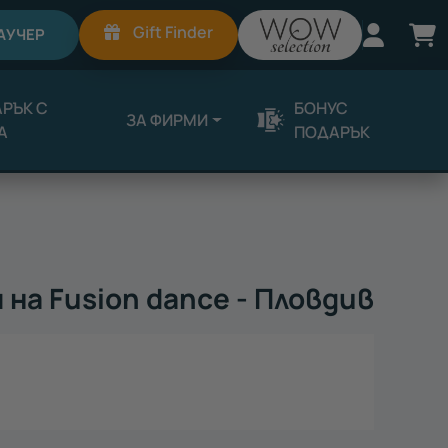
Вход
К
Gift Finder
АУЧЕР
РЪК С
БОНУС
ЗА ФИРМИ
А
ПОДАРЪК
 на Fusion dance - Пловдив