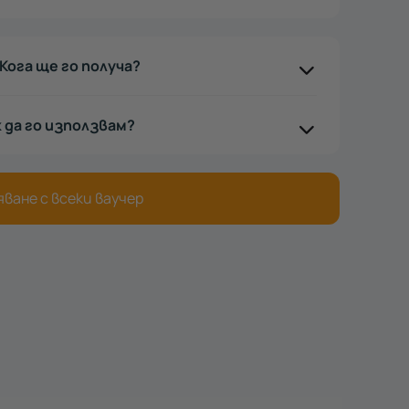
Кога ще го получа?
к да го използвам?
ване с всеки ваучер