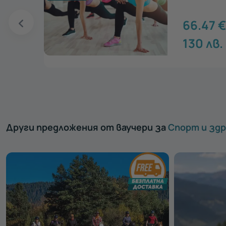
66.47
130
лв.
едай >
Други предложения от ваучери за
Спорт и зд