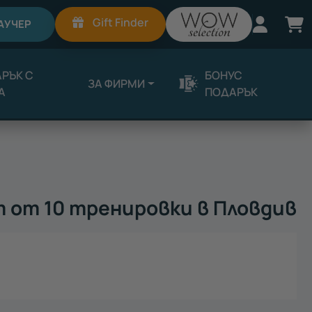
Вход
К
Gift Finder
АУЧЕР
РЪК С
БОНУС
ЗА ФИРМИ
А
ПОДАРЪК
т от 10 тренировки в Пловдив