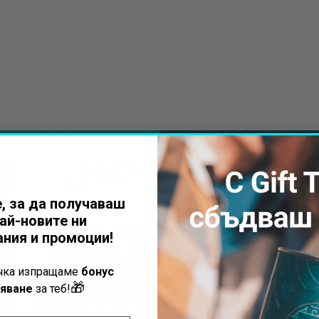
Получи безп
с всеки вауч
, за да получаваш
ай-новите ни
Подарък за м
ния и промоции!
КАТАМАР
ъчка изпращаме
бонус
🎁
яване
за теб!
ИСКЪР