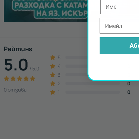
Аб
Рейтинг
5.0
5
0
4
0
/ 5.0
3
0
2
0
0 отзива
1
0