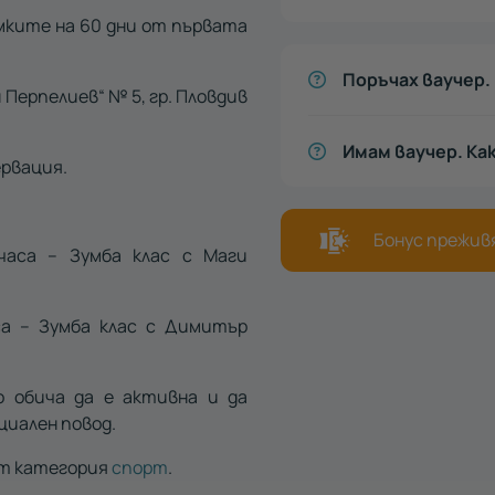
мките на 60 дни от първата
Поръчах ваучер. 
 Перпелиев“ № 5, гр. Пловдив
Имам ваучер. Ка
рвация.
Бонус преживя
часа – Зумба клас с Маги
са – Зумба клас с Димитър
о обича да е активна и да
циален повод.
от категория
спорт
.