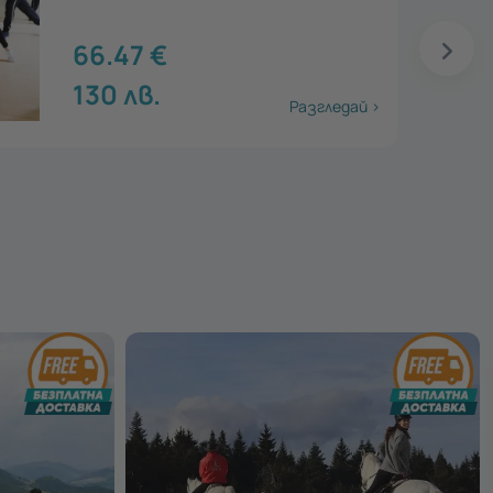
66.47
€
130
лв.
Разгледай >