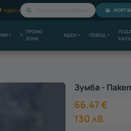
Търси
Адреси
МОЯТ В
ПРОМО
ПОДА
РИИ
ИДЕИ
ПОВОД
ЗОНА
КАУЗ
Зумба - Паке
66.47
€
130
лв.