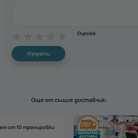
Оценка
☆
☆
☆
☆
☆
Изпрати
Още от същия доставчик:
Пакет от 10
и в Пловдив