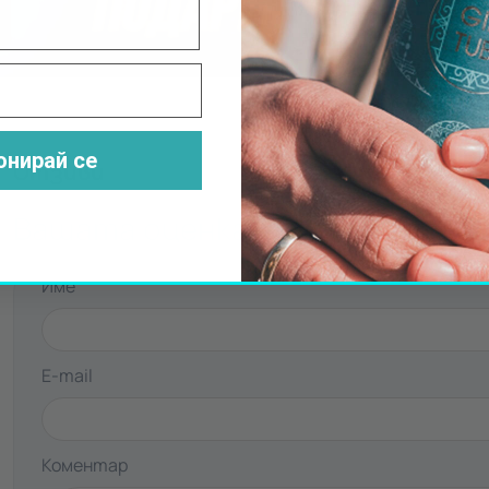
Научи повече
онирай се
Отзиви
Вашата оценка
Име
E-mail
Коментар