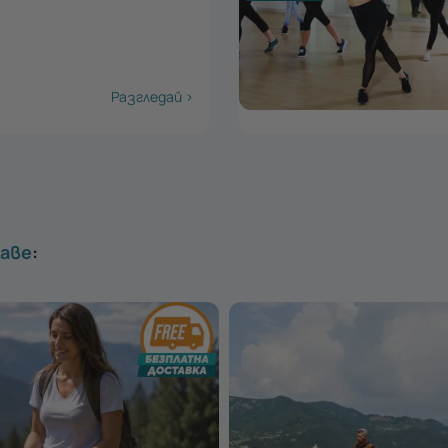
€
Разгледай >
раве
: