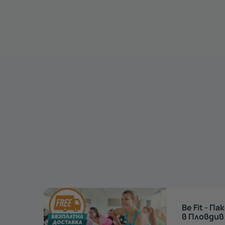
вки
Dancelo - 
тренировк