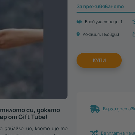
За преживяването
Брой участници:
1
Локация:
Пловдив
КУПИ
 тялото си, докато
Бърза доставка
р от Gift Tube!
о забавление, което ще те
Безплатна зам