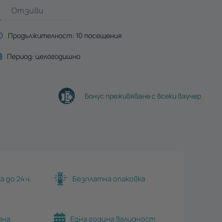
Отзиви
Продължителност:
10 посещения
Период:
целогодишно
Бонус преживяване с всеки ваучер
 до 24 ч.
Безплатна опаковка
яна
Една година валидност