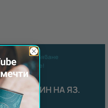
латно преживяване
ер от Gift Tube!
есец август:
АН ЗА ЕДИН НА ЯЗ.