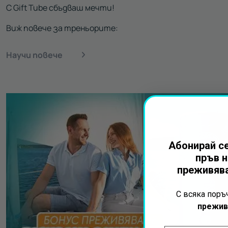
С Gift Tube сбъдваш мечти!
Виж повече за треньорите:
Научи повече
Абонирай се
пръв н
преживява
С всяка пор
прежив