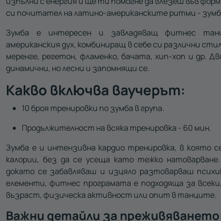
изпълни с енергия и ще ти помогне да влезеш във форм
си почитател на латино-американските ритми - зумба
Зумба e интересен и завладяващ фитнес танц
американския дух, комбиниращ в себе си различни стил
меренге, регетон, фламенко, бачата, хип-хоп и др. 
динамични, но лесни и запомнящи се.
Какво включва ваучерът:
10 броя тренировки по зумба в група.
Продължителност на всяка тренировка - 60 мин.
Зумба е и интензивна кардио тренировка, в която с
калории, без да се усеща като тежко натоварване.
докато се забавляваш и изцяло разтоварваш психи
елементи, фитнес програмата е подходяща за всеки,
възраст, физическа активност или опит в танците.
Важни детайли за преживяването