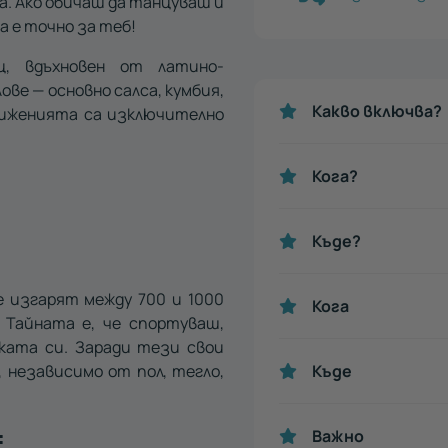
а. Ако обичаш да танцуваш и
 е точно за теб!
, вдъхновен от латино-
ове — основно салса, кумбия,
Какво включва?
Движенията са изключително
Кога?
Къде?
е изгарят между 700 и 1000
Кога
 Тайната е, че спортуваш,
ката си. Заради тези свои
 независимо от пол, тегло,
Къде
:
Важно