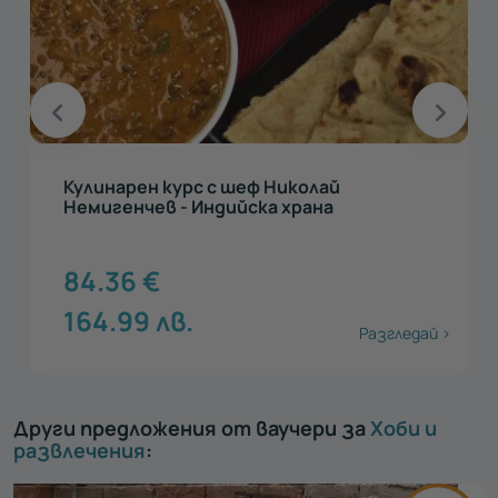
Кулинарен курс с шеф Николай
Немигенчев - Индийска храна
84.36
€
164.99
лв.
Разгледай >
Други предложения от ваучери за
Хоби и
развлечения
: