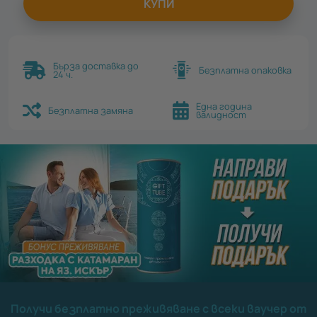
КУПИ
Бърза доставка до
Безплатна опаковка
24 ч.
Една година
Безплатна замяна
валидност
Получи безплатно преживяване с всеки ваучер от