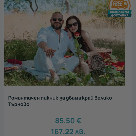
Романтичен пикник за двама край Велико
Търново
85.50
€
167.22
лв.