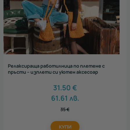
Релаксираща работилница по плетене с
пръсти – изплети си уютен аксесоар
31.50
€
61.61
лв.
35
€
КУПИ