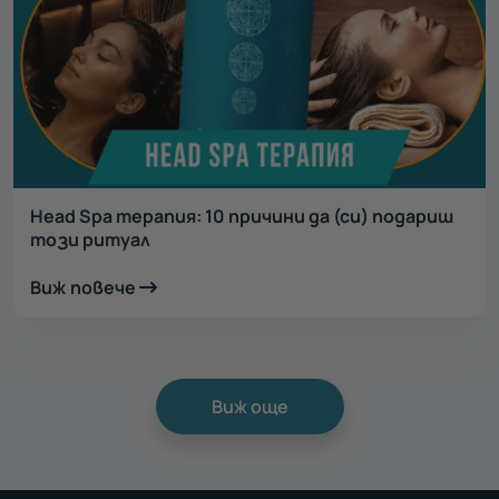
Head Spa терапия: 10 причини да (си) подариш
този ритуал
Виж повече
Виж още