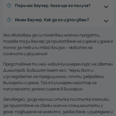
Поръчах ваучер. Кога ще го получа?
Имам ваучер. Как да го използвам?
Ако обожаваш да си похапваш млечни продукти,
тогава този ваучер за приготвяне на сирене у дома е
точно за теб или твой близък - любител на
солените изкушения!
Представяме ти най-новия кулинарен курс на Цветан
Димитров. Бившият кмет на с. Черни Вит и
изследовател на традиционни, почти забравени
български сирена. Той е кулинарен майстор на
популярното зелено сирене в България.
Заповядай, за да научиш стъпка по стъпка техники
за приготвяне на свежи млечни специалитети у
дома: подбиране на млякото, заквасване, изцеждане и