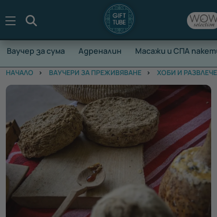
Търсене
Ваучер за сума
Адреналин
Масажи и СПА пакет
НАЧАЛО
ВАУЧЕРИ ЗА ПРЕЖИВЯВАНЕ
ХОБИ И РАЗВЛЕЧ