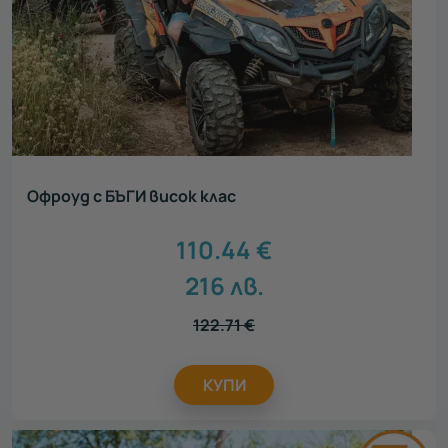
Офроуд с БЪГИ висок клас
110.44
€
216
лв.
122.71
€
КУПИ