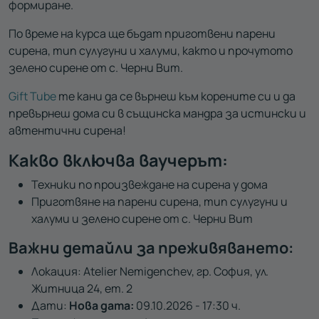
формиране.
По време на курса ще бъдат приготвени парени
сирена, тип сулугуни и халуми, както и прочутото
зелено сирене от с. Черни Вит.
Gift Tube
те кани да се върнеш към корените си и да
превърнеш дома си в същинска мандра за истински и
автентични сирена!
Какво включва ваучерът:
Техники по произвеждане на сирена у дома
Приготвяне на парени сирена, тип сулугуни и
халуми и зелено сирене от с. Черни Вит
Важни детайли за преживяването:
Локация: Atelier Nemigenchev, гр. София, ул.
Житница 24, ет. 2
Дати:
Нова дата:
09.10.2026 - 17:30 ч.