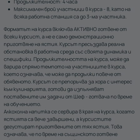
Продължителност: 4 часа
Максимален брой участници в курса - 8, като на
всяка работна станция са до 3-ма участника.
Форматът на курса включва АКТИВНО готвене от
всеки курсист, а не е само демонстрационно
приготвяне на ястия. Курсът пресъздава реална
обстановка в работна среда със своята динамика и
специфики. Продължителността на курса, може да
варира спрямо темпото на участниците в курса,
което означава, че може да продължи повече от
обявеното. Курсът се препоръчва за хора с интерес
към кулинарията, готови да изпълняват
поставените им задачи от Шеф - готвача по време
на обучението.
Алкохолна напитка се сервира в края на курса, когато
ястията са вече завършени, а курсистите
дегустират приготвените от тях ястия. Това
означава, че по време на същинското готвене