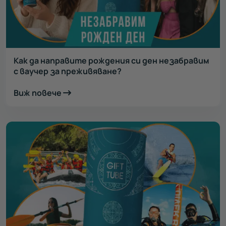
Как да направите рождения си ден незабравим
с ваучер за преживяване?
Виж повече