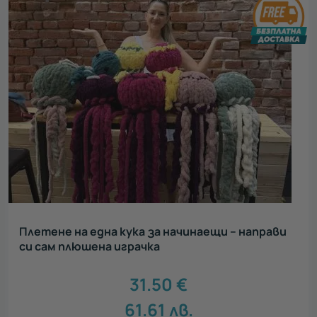
Плетене на една кука за начинаещи – направи
си сам плюшена играчка
31.50
€
61.61
лв.