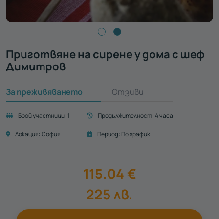
Приготвяне на сирене у дома с шеф
Димитров
За преживяването
Отзиви
Брой участници:
1
Продължителност:
4 часа
Локация:
София
Период:
По график
115.04
€
225
лв.