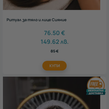
Ритуал за тяло и лице Сияние
76.50
€
149.62
лв.
85
€
КУПИ