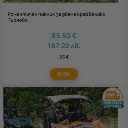
Романтичен пикник за двама край Велико
Търново
85.50
€
167.22
лв.
95
€
КУПИ