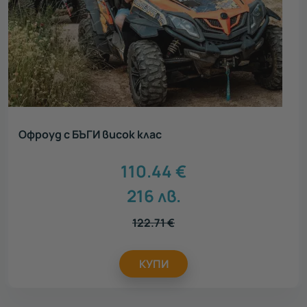
Офроуд с БЪГИ висок клас
110.44
€
216
лв.
122.71
€
КУПИ