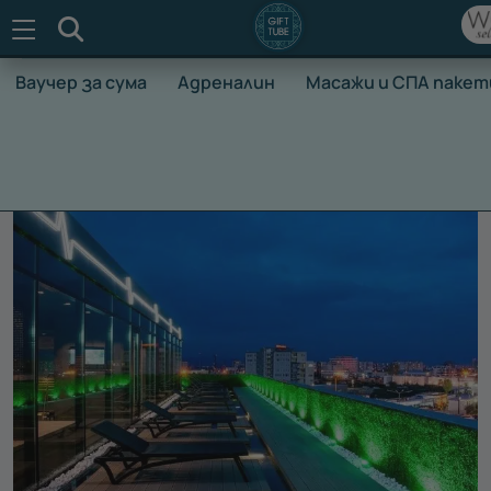
Търсене
Ваучер за сума
Адреналин
Масажи и СПА пакет
НАЧАЛО
ВАУЧЕРИ ЗА ПРЕЖИВЯВАНЕ
МАСАЖИ И СПА П