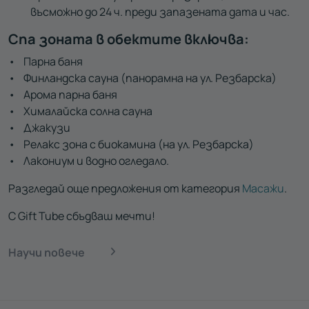
въсможно до 24 ч. преди запазената дата и час.
Спа зоната в обектите включва:
• Парна баня
• Финландска сауна (панорамна на ул. Резбарска)
• Арома парна баня
• Хималайска солна сауна
• Джакузи
• Релакс зона с биокамина (на ул. Резбарска)
• Лакониум и водно огледало.
Разгледай още предложения от категория
Масажи
.
С Gift Tube сбъдваш мечти!
Научи повече