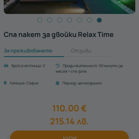
Спа пакет за двойки Relax Time
За преживяването
Отзиви
Брой участници:
2
Продължителност:
50 минути за
масаж + спа зона
Локация:
София
Период:
целогодишно
110.00
€
215.14
лв.
КУПИ