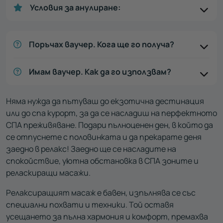
Условия за анулиране:
Поръчах ваучер. Кога ще го получа?
Имам ваучер. Как да го използвам?
Няма нужда да пътуваш до екзотична дестинация
или до спа курорт, за да се насладиш на перфектното
СПА преживяване. Подари пълноценен ден, в който да
се отпуснете с половинката и да прекарате деня
заедно в релакс! Заедно ще се насладите на
спокойствие, уютна обстановка в СПА зоните и
реласкиращи масажи.
Релаксиращият масаж е бавен, изпълнява се със
специални похвати и техники. Той оставя
усещането за пълна хармония и комфорт, премахва