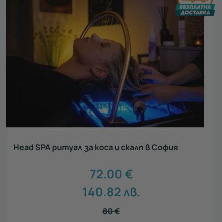
Head SPA ритуал за коса и скалп в София
72.00
€
140.82
лв.
80
€