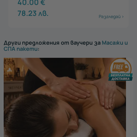
40.00
€
78.23
лв.
Разгледай >
Други предложения от ваучери за
Масажи и
СПА пакети
: