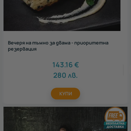
Вечеря на тъмно за двама - приоритетна
резервация
143.16
€
280
лв.
КУПИ