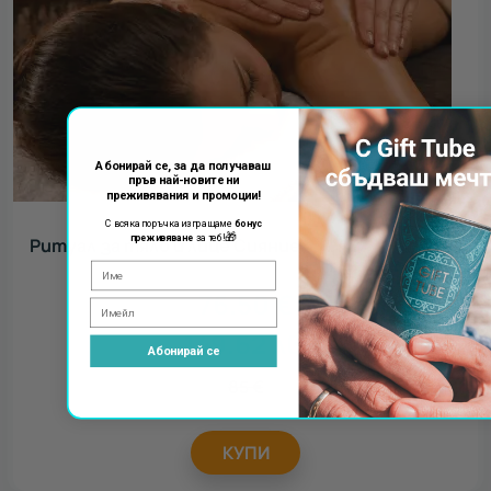
Абонирай се, за да получаваш
пръв най-новите ни
преживявания и промоции!
С всяка поръчка изпращаме
бонус
🎁
преживяване
за теб!
Ритуал за тяло и лице Сияние
76.50
€
149.62
лв.
Абонирай се
85
€
КУПИ