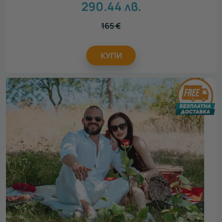
290.44
лв.
165
€
КУПИ