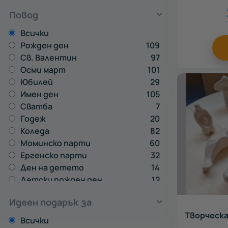
Повод
Всички
Рожден ден
109
Св. Валентин
97
Осми март
101
Юбилей
29
Имен ден
105
Сватба
7
Годеж
20
Коледа
82
Моминско парти
60
Ергенско парти
32
Ден на детето
14
Детски рожден ден
12
Идеен подарък за
Творческа
Всички