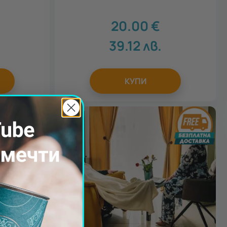
20.00
€
.
39.12
лв.
КУПИ