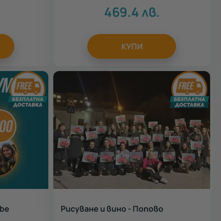
469.4
лв.
КУПИ
ube
Рисуване и вино - Попово