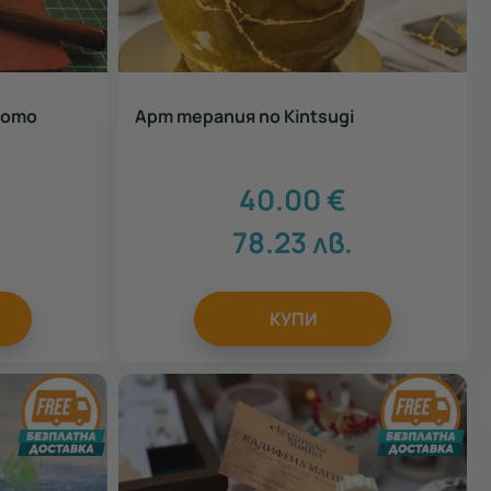
кото
Арт терапия по Kintsugi
40.00
€
78.23
лв.
КУПИ