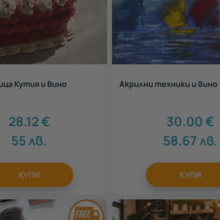
ца Кутия и Вино
Акрилни техники и вино
28.12
€
30.00
€
55
лв.
58.67
лв.
КУПИ
КУПИ