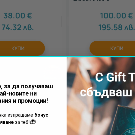
38.00
€
100.00
€
5
74.32
лв.
195.58
лв
КУПИ
КУПИ
, за да получаваш
ай-новите ни
ния и промоции!
ъчка изпращаме
бонус
🎁
яване
за теб!