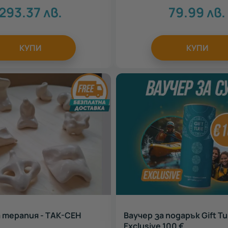
293.37
лв.
79.99
лв.
КУПИ
КУПИ
 терапия - ТАК-СЕН
Ваучер за подарък Gift T
Exclusive 100 €