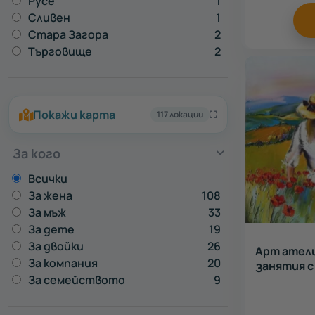
Русе
1
Сливен
1
Стара Загора
2
Търговище
2
Покажи карта
117 локации
За кого
Всички
За жена
108
За мъж
33
За дете
19
За двойки
26
Арт атели
За компания
20
занятия с
За семейството
9