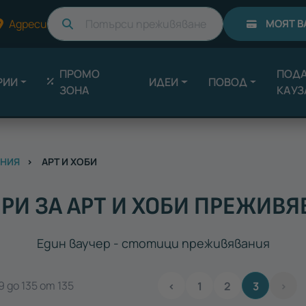
Търси
Адреси
МОЯТ В
ПРОМО
ПОДА
РИИ
ИДЕИ
ПОВОД
ЗОНА
КАУЗ
ЕНИЯ
АРТ И ХОБИ
РИ ЗА АРТ И ХОБИ ПРЕЖИВ
Един ваучер - стотици преживявания
 до 135 от 135
‹
1
2
3
›