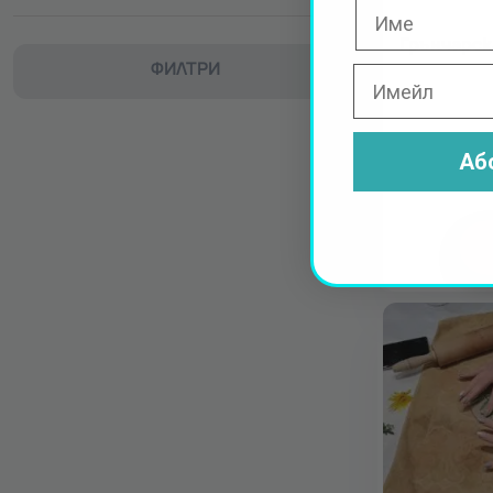
Грънчарск
ФИЛТРИ
Аб