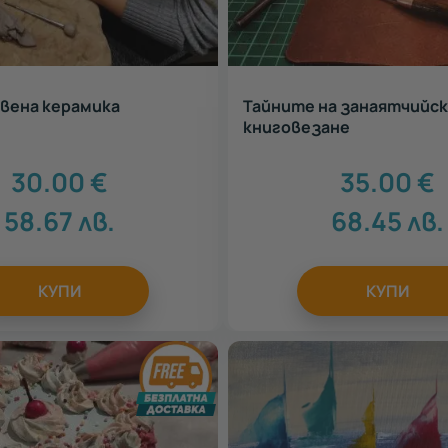
вена керамика
Тайните на занаятчийс
книговезане
30.00
€
35.00
€
58.67
лв.
68.45
лв.
КУПИ
КУПИ