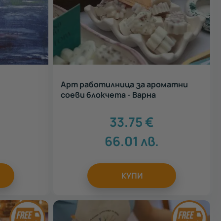
Арт работилница за ароматни
соеви блокчета - Варна
33.75
€
66.01
лв.
КУПИ