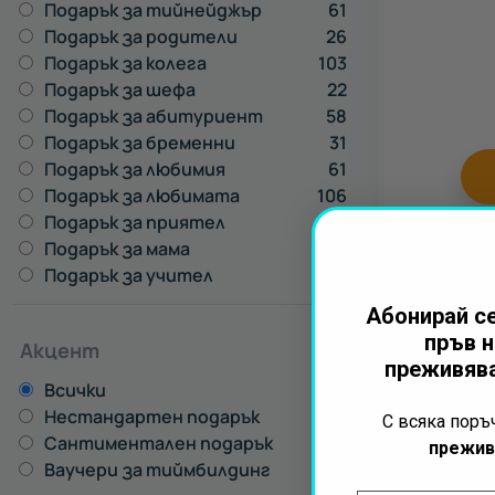
Подарък за тийнейджър
61
Подарък за родители
26
Подарък за колега
103
Подарък за шефа
22
Подарък за абитуриент
58
Подарък за бременни
31
Подарък за любимия
61
Подарък за любимата
106
Подарък за приятел
106
Подарък за мама
94
Подарък за учител
93
Абонирай се
пръв н
Акцент
преживява
Всички
Нестандартен подарък
2
С всяка пор
Сантиментален подарък
2
прежив
Ваучери за тиймбилдинг
15