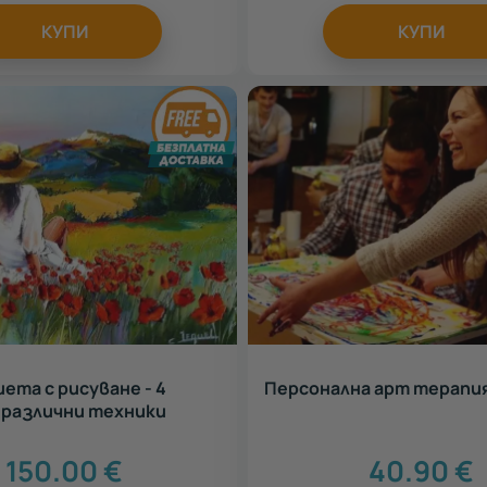
КУПИ
КУПИ
ета с рисуване - 4
Персонална арт терапи
 различни техники
150.00
€
40.90
€