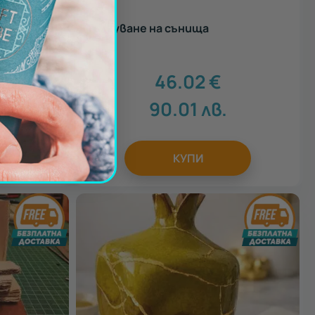
изработка
Тълкуване на сънища
46.02
€
90.01
лв.
КУПИ