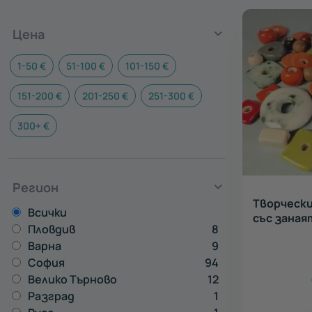
Цена
Всички
1-50 €
51-100 €
101-150 €
Рисуване
151-200 €
201-250 €
251-300 €
и вино
300+ €
Регион
Творчески
Всички
със заная
Пловдив
8
Варна
9
София
94
Велико Търново
12
Разград
1