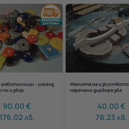
 работилници - уикенд
Магията на изкуството
т по избор
наречено дърворезба
90.00
€
40.00
€
176.02
лв.
78.23
лв.