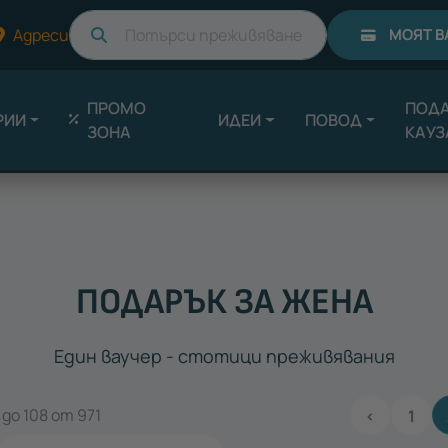
Търси
Адреси
МОЯТ В
ПРОМО
ПОДА
РИИ
ИДЕИ
ПОВОД
ЗОНА
КАУЗ
ПОДАРЪК ЗА ЖЕНА
Един ваучер - стотици преживявания
до 108 от 971
‹
1