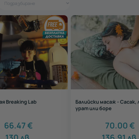
я Breaking Lab
Балийски масаж - Сасак,
урат или боре
66.47
€
70.00
€
130
лв.
136.91
лв.