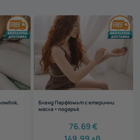
 ломбок,
Бленд Парфюмът с етерични
масла + подарък
76.69
€
149.99
лв.