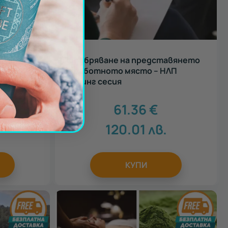
по избор
Подобряване на представянето
на работното място – НЛП
коучинг сесия
61.36
€
120.01
лв.
КУПИ