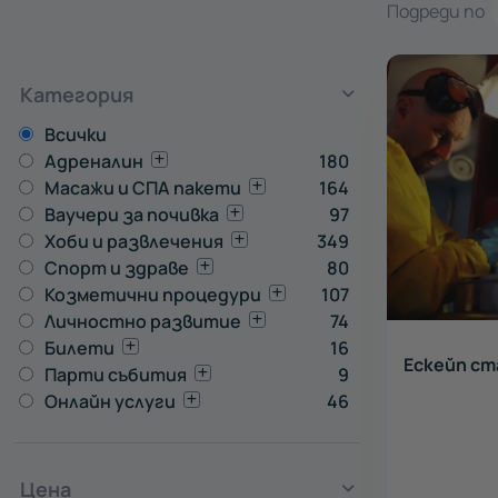
Подреди по
Категория
Всички
Адреналин
180
Масажи и СПА пакети
164
Ваучери за почивка
97
Хоби и развлечения
349
Спорт и здраве
80
Козметични процедури
107
Личностно развитие
74
Билети
16
Ескейп ста
Парти събития
9
Онлайн услуги
46
Цена