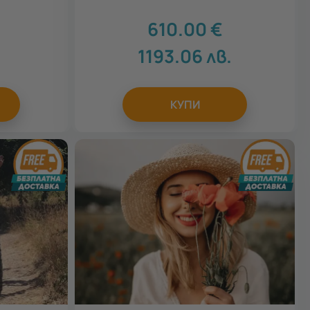
610.00
€
1193.06
лв.
КУПИ