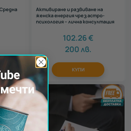
 Средна
Активиране и развиване на
женска енергия чрез астро-
психология – лична консултация
102.26
€
200
лв.
КУПИ