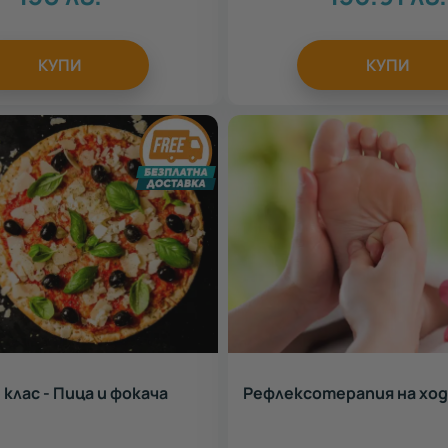
КУПИ
КУПИ
клас - Пица и фокача
Рефлексотерапия на хо