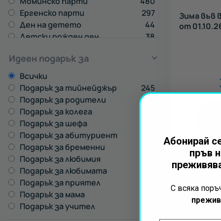
Моминско парти
480
Ергенско парти
297
Зима във 
Ден на детето
44
от 01.10.26
Детски рожден ден
38
Идеен подарък за
Всички
Подарък за тийнейджър
245
Подарък за родители
195
Подарък за колега
831
Подарък за шефа
229
Подарък за абитуриент
522
Абонирай се
Подарък за бременни
154
пръв н
Подарък за любимия
623
преживява
Подарък за любимата
835
Подарък за приятел
850
С всяка пор
Подарък за мама
700
прежив
Подарък за учител
583