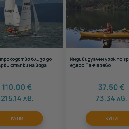
етроходство близо до
Индивидуален урок по гр
ърви стъпки на вода
езеро Панчарево
110.00
€
37.50
€
215.14
лв.
73.34
лв.
КУПИ
КУПИ