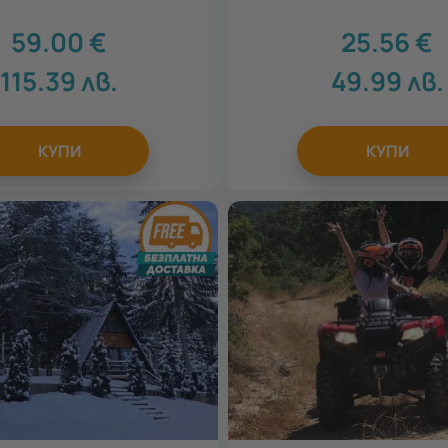
59.00
€
25.56
€
115.39
лв.
49.99
лв.
КУПИ
КУПИ