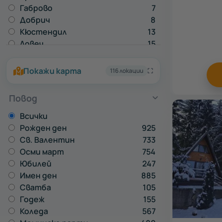
Габрово
7
Добрич
8
Кюстендил
13
Ловеч
15
Монтана
1
Пазарджик
15
Покажи карта
116 локации
Перник
7
Плевен
2
Повод
Разград
1
Русе
19
Всички
Силистра
1
Рожден ден
925
Сливен
2
Св. Валентин
733
Смолян
8
Осми март
754
Стара Загора
22
Юбилей
247
Търговище
2
Имен ден
885
Хасково
2
Сватба
105
Шумен
3
Годеж
155
Коледа
567