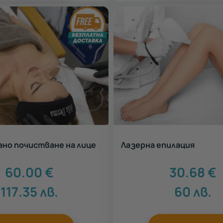
но почистване на лице
Лазерна епилация
60.00
€
30.68
€
117.35
лв.
60
лв.