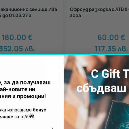
ваканционно селище Ива
Офроуд разходка с АТВ в
 до 01.03.27 г.
гора
180.00
€
60.00
€
352.05
лв.
117.35
лв.
КУПИ
КУПИ
, за да получаваш
ай-новите ни
ния и промоции!
ъчка изпращаме
бонус
🎁
яване
за теб!