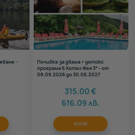
ебане -
Почивка за двама + детокс
програма в Хотел Фея 3* - от
08.09.2026 до 30.06.2027
315.00
€
616.09
лв.
КУПИ