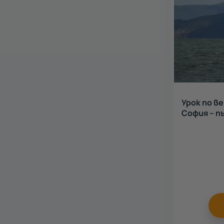
Урок по в
София – п