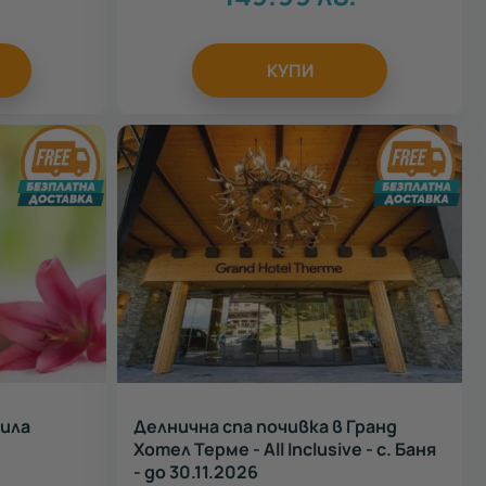
КУПИ
дила
Делнична спа почивка в Гранд
Хотел Терме - All Inclusive - с. Баня
- до 30.11.2026