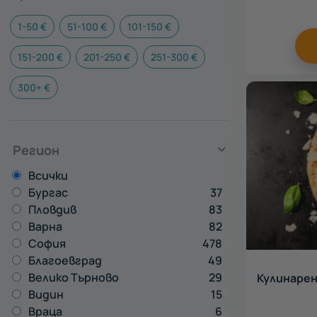
1-50 €
51-100 €
101-150 €
151-200 €
201-250 €
251-300 €
300+ €
Регион
Всички
Бургас
37
Пловдив
83
Варна
82
София
478
Благоевград
49
Велико Търново
29
Кулинарен 
Видин
15
Враца
6