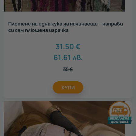
Плетене на една кука за начинаещи – направи
си сам плюшена играчка
31.50
€
61.61
лв.
35
€
КУПИ