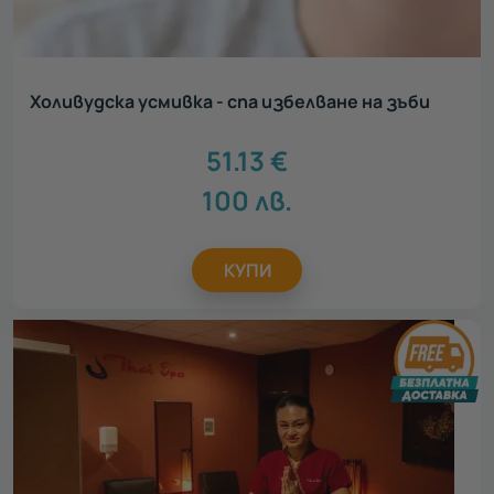
Холивудска усмивка - спа избелване на зъби
51.13
€
100
лв.
КУПИ