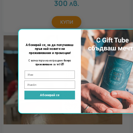
300
лв.
КУПИ
Абонирай се, за да получаваш
пръв най-новите ни
преживявания и промоции!
С всяка поръчка изпращаме
бонус
🎁
преживяване
за теб!
Абонирай се