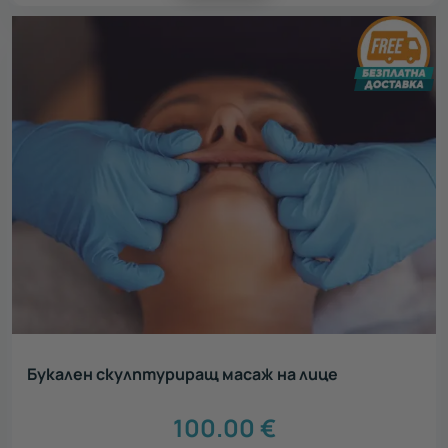
Букален скулптуриращ масаж на лице
100.00
€