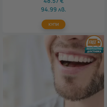
48.57
€
94.99
лв.
КУПИ