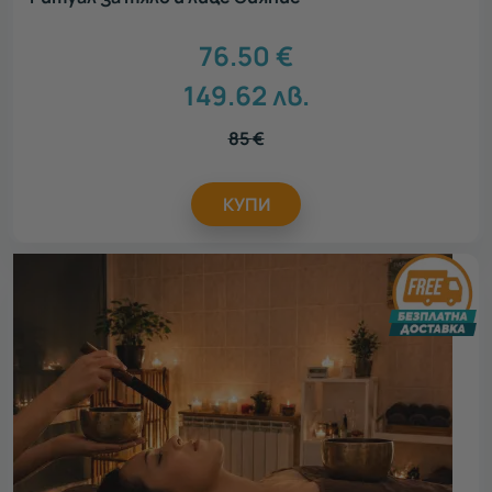
76.50
€
149.62
лв.
85
€
КУПИ