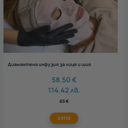
Диамантена инфузия за лице и шия
58.50
€
114.42
лв.
65
€
КУПИ