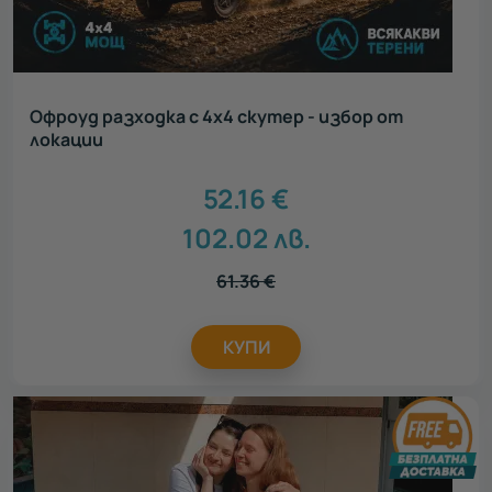
Офроуд разходка с 4х4 скутер - избор от
локации
52.16
€
102.02
лв.
61.36
€
КУПИ