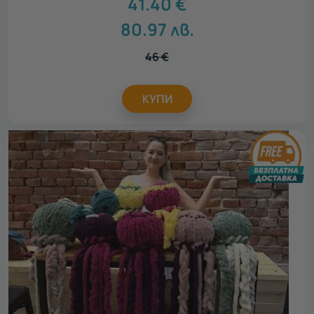
41.40
€
80.97
лв.
46
€
КУПИ