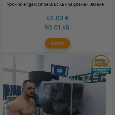
Урок по езда и стрелба с лък за двама - Заселе
46.02
€
90.01
лв.
КУПИ