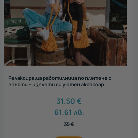
Релаксираща работилница по плетене с
пръсти – изплети си уютен аксесоар
31.50
€
61.61
лв.
35
€