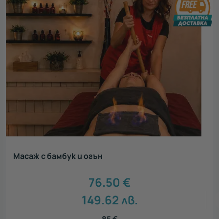
Масаж с бамбук и огън
76.50
€
149.62
лв.
85
€