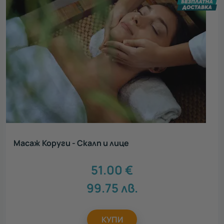
Масаж Коруги - Скалп и лице
51.00
€
99.75
лв.
КУПИ