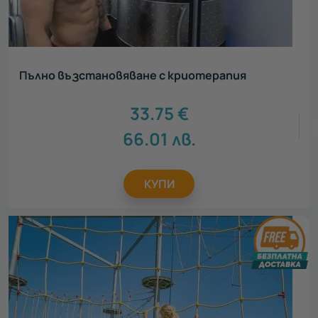
Пълно възстановяване с криотерапия
33.75
€
66.01
лв.
КУПИ