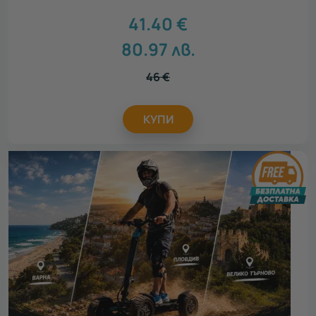
41.40
€
80.97
лв.
46
€
КУПИ