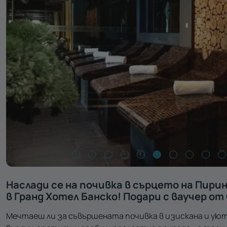
Наслади се на почивка в сърцето на Пирин
в Гранд Хотел Банско! Подари с ваучер от 
Мечтаеш ли за съвършената почивка в изискана и ую