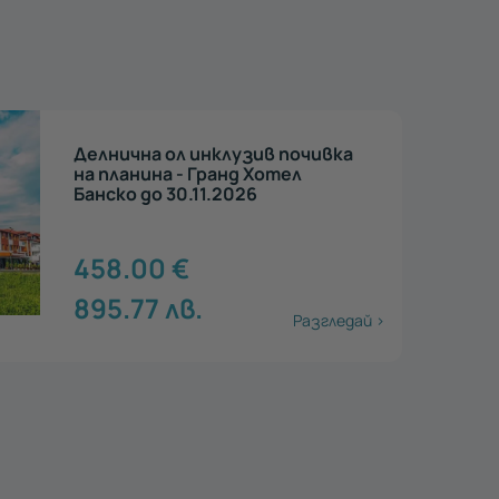
Релакс ден: СПА и изкушаващ
бюфет - Банско
40.50
€
79.21
лв.
Разгледай >