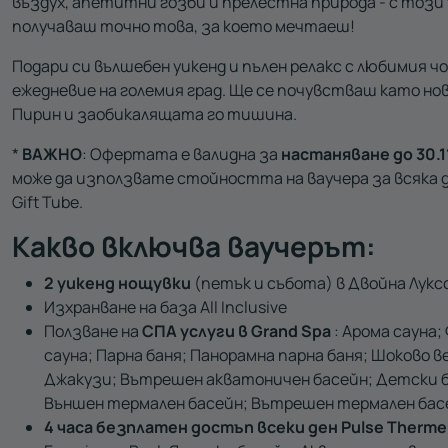
въздух, апетитни гозби и прелестна природа - с този 
получаваш точно това, за което мечтаеш!
Подари си вълшебен уикенд и пълен релакс с любимия ч
ежедневие на големия град. Ще се почувстваш като но
Пирин и заобикалящата го тишина.
*
ВАЖНО
: Офертата е валидна за
настаняване до 30.1
може да използвате стойността на ваучера за всяка 
Gift Tube.
Какво включва ваучерът:
2 уикенд нощувки
(петък и събота) в Двойна Лукс
Изхранване на база All Inclusive
Ползване на
СПА услуги в
Grand Spa
: Арома сауна;
сауна; Парна баня; Панорамна парна баня; Шоково в
Джакузи; Вътрешен акватоничен басейн; Детски б
Външен термален басейн; Вътрешен термален басе
4 часа безплатен достъп всеки ден
Pulse Therme