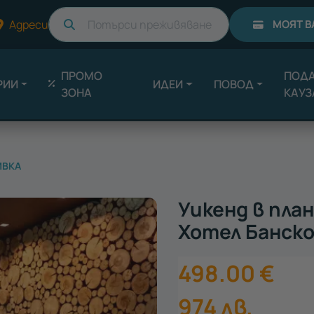
Търси
Адреси
МОЯТ В
ПРОМО
ПОДА
РИИ
ИДЕИ
ПОВОД
ЗОНА
КАУЗ
ИВКА
Уикенд в план
Хотел Банско 
498.00
€
974
лв.