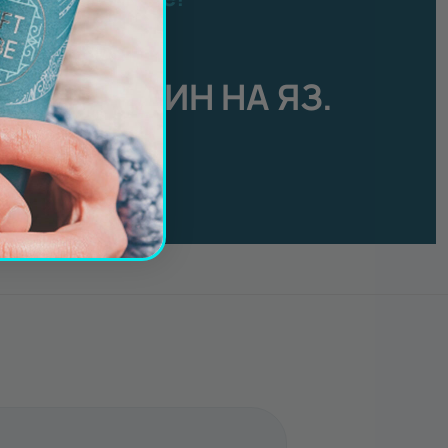
есец август:
АН ЗА ЕДИН НА ЯЗ.