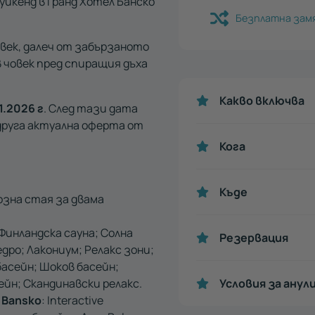
уикенд в Гранд Хотел Банско
Безплатна зам
овек, далеч от забързаното
в човек пред спиращия дъха
Какво включва
1.2026 г
. След тази дата
друга актуална оферта от
Кога
Къде
озна стая за двама
 Финландска сауна; Солна
Резервация
едро; Лакониум; Релакс зони;
асейн; Шоков басейн;
йн; Скандинавски релакс.
Условия за анул
 Bansko
: Interactive