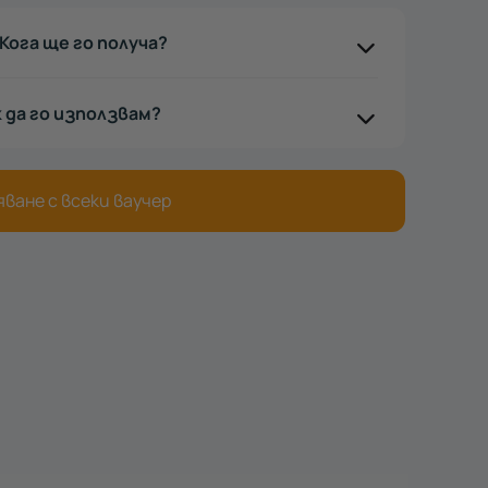
Кога ще го получа?
к да го използвам?
ване с всеки ваучер