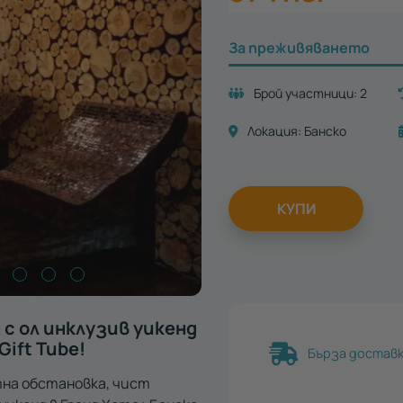
За преживяването
Брой участници:
2
Локация:
Банско
КУПИ
 с ол инклузив уикенд
Gift Tube!
Бърза доставка
тна обстановка, чист