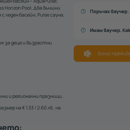
решен басейн – AquaPulse;
s Horizon Pool; Два външни
Поръчах ваучер. 
с леден басейн; Pulse сауна;
Имам ваучер. Ка
я за деца и възрастни
Бонус преживя
ални и регионални празници.
мер на € 1.33 / 2.60 лв. на
нето: