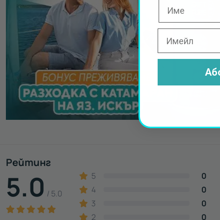
Аб
Рейтинг
5.0
5
0
4
0
/ 5.0
3
0
2
0