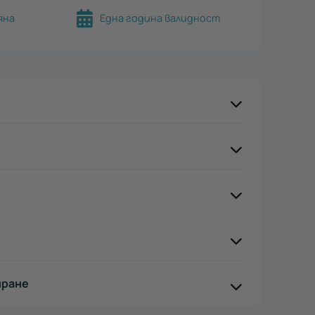
яна
Една година валидност
иране