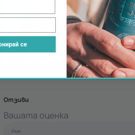
Подарък за м
КАТАМАР
ИСКЪР
онирай се
Научи повече
Отзиви
Вашата оценка
Име