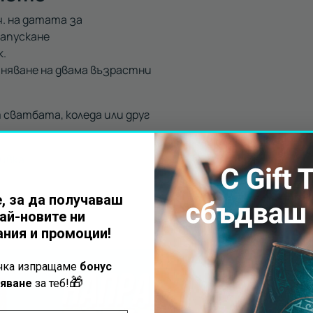
ч. на датата за
напускане
к.
няване на двама възрастни
 сватбата, коледа или друг
чивка
.
, за да получаваш
ай-новите ни
ния и промоции!
ъчка изпращаме
бонус
🎁
Получи безп
яване
за теб!
с всеки вауч