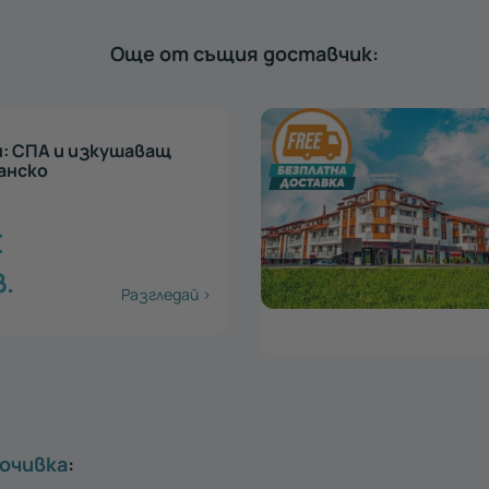
Още от същия доставчик:
ол инклузив почивка
 - Гранд Хотел
30.11.2026
0
€
лв.
Разгледай >
почивка
: