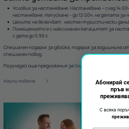
Условия за настаняване: Настаняване – след 14:00
настаняване. Напускане – до 12:00ч. на датата за 
Цените не включват : местен туристически данъ
Помещението е с максимален капацитет за наста
с дете до 5.99 г.
Специален подарък за двойка, подарък за годишнина от
специален повод.
Разгледай още предложения за
ваучер за хотел или по
Научи повече
Абонирай се
пръв н
преживява
С всяка пор
прежив