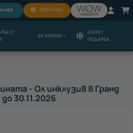
Вход
К
Gift Finder
АУЧЕР
РЪК С
БОНУС
ЗА ФИРМИ
А
ПОДАРЪК
ината - Ол инклузив в Гранд
до 30.11.2026