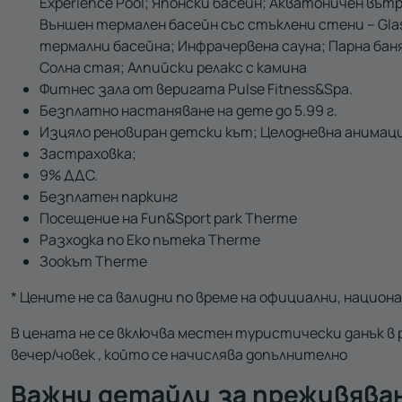
Experience Pool; Японски басейн; Акватоничен вът
Външен термален басейн със стъклени стени – Glas
термални басейна; Инфрачервена сауна; Парна баня 
Солна стая; Алпийски релакс с камина
Фитнес зала от веригата Pulse Fitness&Spa.
Безплатно настаняване на дете до 5.99 г.
Изцяло реновиран детски кът; Целодневна анимаци
Застраховка;
9% ДДС.
Безплатен паркинг
Посещение на Fun&Sport park Therme
Разходка по Еко пътека Therme
Зоокът Therme
* Цените не са валидни по време на официални, национ
В цената не се включва местен туристически данък в раз
вечер/човек , който се начислява допълнително
Важни детайли за преживява